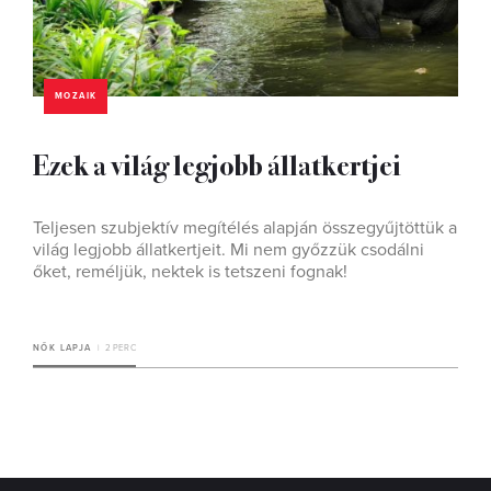
MOZAIK
Ezek a világ legjobb állatkertjei
Teljesen szubjektív megítélés alapján összegyűjtöttük a
világ legjobb állatkertjeit. Mi nem győzzük csodálni
őket, reméljük, nektek is tetszeni fognak!
NŐK LAPJA
2 PERC