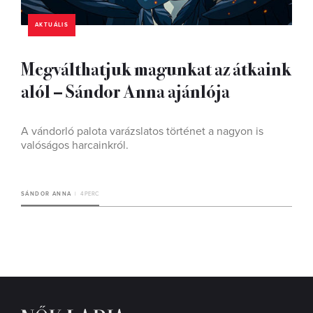
AKTUÁLIS
Megválthatjuk magunkat az átkaink
alól – Sándor Anna ajánlója
A vándorló palota varázslatos történet a nagyon is
valóságos harcainkról.
SÁNDOR ANNA
4 PERC