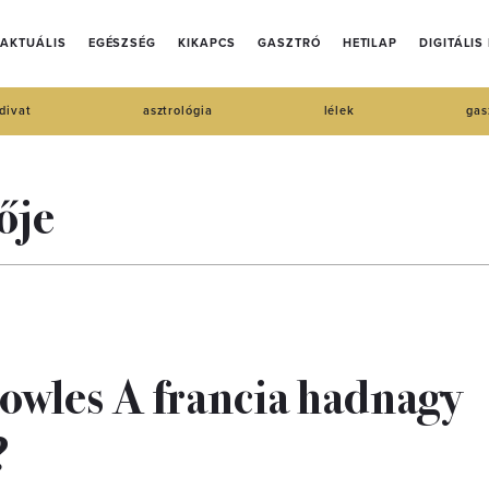
AKTUÁLIS
EGÉSZSÉG
KIKAPCS
GASZTRÓ
HETILAP
DIGITÁLIS
divat
asztrológia
lélek
gas
ője
Fowles A francia hadnagy
?