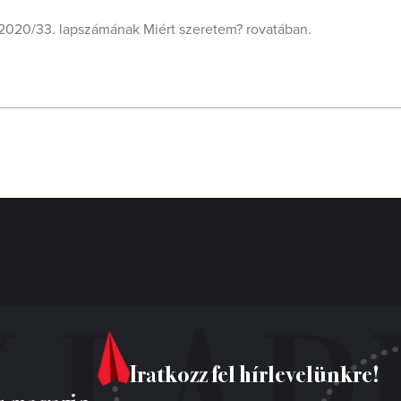
pja 2020/33. lapszámának Miért szeretem? rovatában.
Iratkozz fel hírlevelünkre!