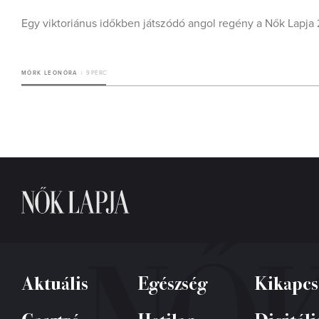
Egy viktoriánus időkben játszódó angol regény a Nők La
MÖRK LEONÓRA
9 PERC
Aktuális
Egészség
Kikapcs