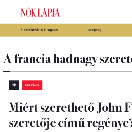
Életmódváltó Program
szépség
A francia hadnagy szeret
AKTUÁLIS
Miért szerethető John 
szeretője című regénye