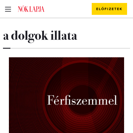
ELŐFIZETEK
a dolgok illata