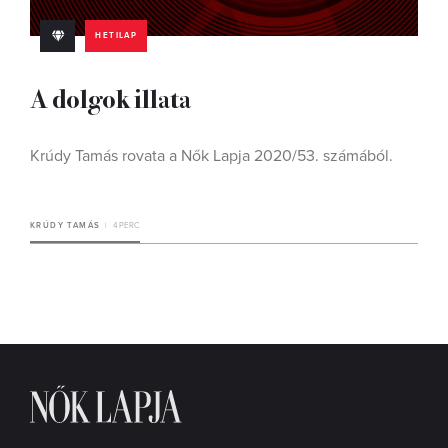
HETILAP
A dolgok illata
Krúdy Tamás rovata a Nők Lapja 2020/53. számából.
KRÚDY TAMÁS
4 PERC