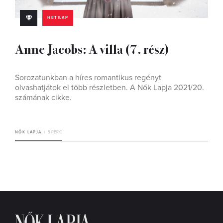
HETILAP
Anne Jacobs: A villa (7. rész)
Sorozatunkban a híres romantikus regényt
olvashatjátok el több részletben. A Nők Lapja 2021/20.
számának cikke.
NŐK LAPJA
5 PERC