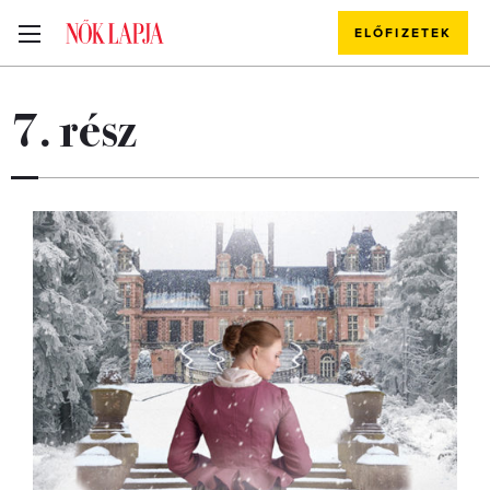
ELŐFIZETEK
7. rész