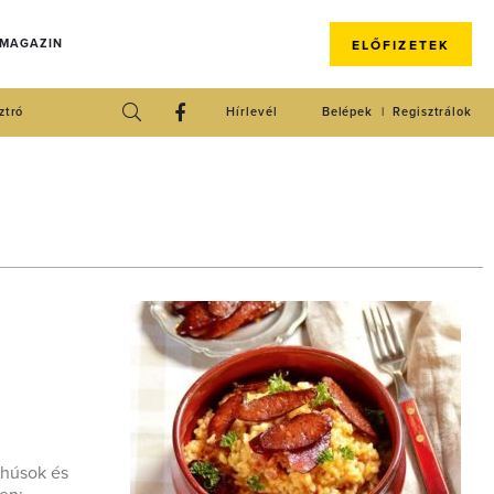
 MAGAZIN
ELŐFIZETEK
ztró
Hírlevél
Belépek
Regisztrálok
 húsok és