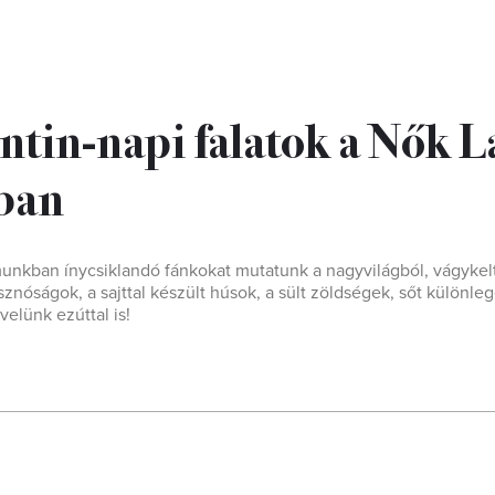
ntin-napi falatok a Nők L
ban
munkban ínycsiklandó fánkokat mutatunk a nagyvilágból, vágykelt
nóságok, a sajttal készült húsok, a sült zöldségek, sőt különleg
velünk ezúttal is!