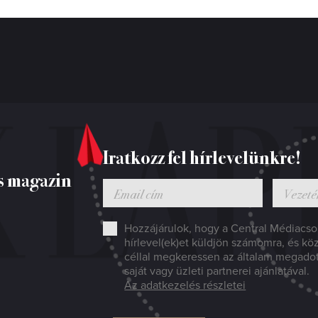
Iratkozz fel hírlevelünkre!
s magazin
Hozzájárulok, hogy a Central Médiacsop
hírlevel(ek)et küldjön számomra, és kö
céllal megkeressen az általam megado
saját vagy üzleti partnerei ajánlatával.
Az adatkezelés részletei