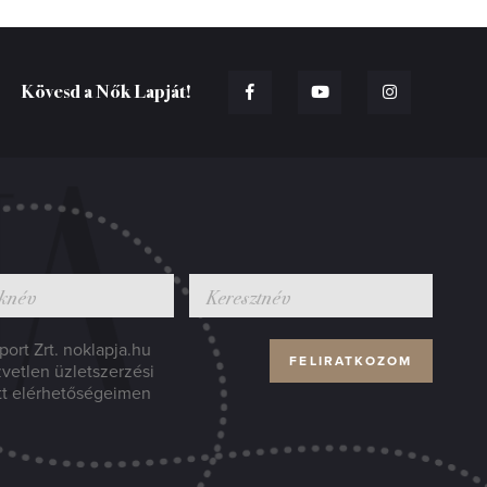
Kövesd a Nők Lapját!
ort Zrt. noklapja.hu
zvetlen üzletszerzési
tt elérhetőségeimen