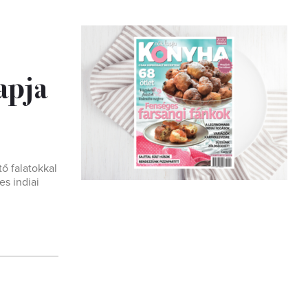
apja
ő falatokkal
es indiai