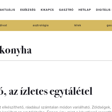
AKTUÁLIS
EGÉSZSÉG
KIKAPCS
GASZTRÓ
HETILAP
DIGITÁLIS
divat
asztrológia
lélek
gas
 konyha
, az ízletes egytálétel
att elkészíthető, ráadásul számtalan módon variálható. Zöldségek,