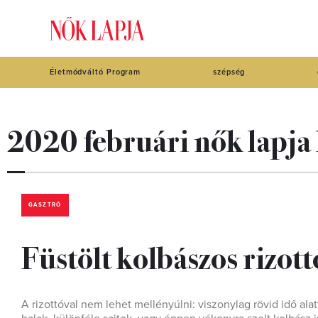
Életmódváltó Program
szépség
2020 februári nők lapja
GASZTRÓ
Füstölt kolbászos rizottó
A rizottóval nem lehet mellényúlni: viszonylag rövid idő al