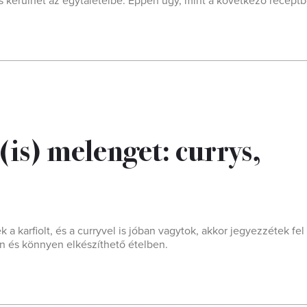
is kerülhet az egytálételbe. Éppen úgy, mint a következő receptb
 (is) melenget: currys,
 a karfiolt, és a curryvel is jóban vagytok, akkor jegyezzétek fel
n és könnyen elkészíthető ételben.