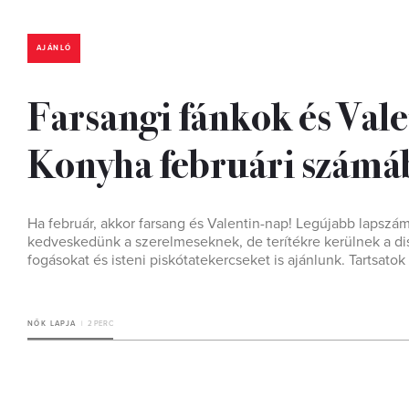
AJÁNLÓ
Farsangi fánkok és Vale
Konyha februári számá
Ha február, akkor farsang és Valentin-nap! Legújabb lapszá
kedveskedünk a szerelmeseknek, de terítékre kerülnek a disz
fogásokat és isteni piskótatekercseket is ajánlunk. Tartsatok 
NŐK LAPJA
2 PERC