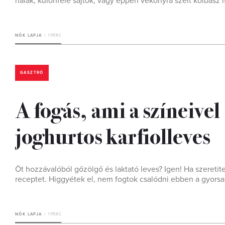
halak, különféle sajtok, vagy éppen vékonyra szelt kolbász 
NŐK LAPJA
1 PERC
GASZTRÓ
A fogás, ami a színeivel
joghurtos karfiolleves
Öt hozzávalóból gőzölgő és laktató leves? Igen! Ha szeretitek
receptet. Higgyétek el, nem fogtok csalódni ebben a gyorsa
NŐK LAPJA
1 PERC