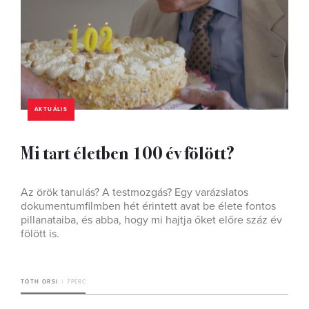
AKTUÁLIS
Mi tart életben 100 év fölött?
Az örök tanulás? A testmozgás? Egy varázslatos
dokumentumfilmben hét érintett avat be élete fontos
pillanataiba, és abba, hogy mi hajtja őket előre száz év
fölött is.
TÓTH ORSI
7 PERC