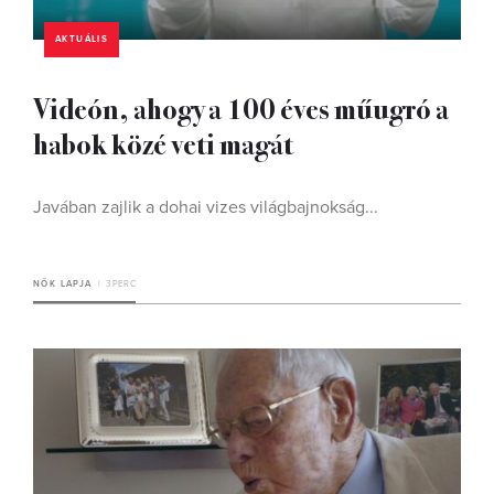
AKTUÁLIS
Videón, ahogy a 100 éves műugró a
habok közé veti magát
Javában zajlik a dohai vizes világbajnokság...
NŐK LAPJA
3 PERC