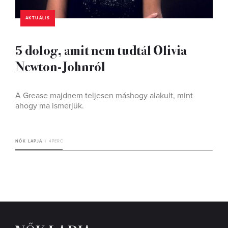
AKTUÁLIS
5 dolog, amit nem tudtál Olivia
Newton-Johnról
A Grease majdnem teljesen máshogy alakult, mint
ahogy ma ismerjük.
NŐK LAPJA
4 PERC