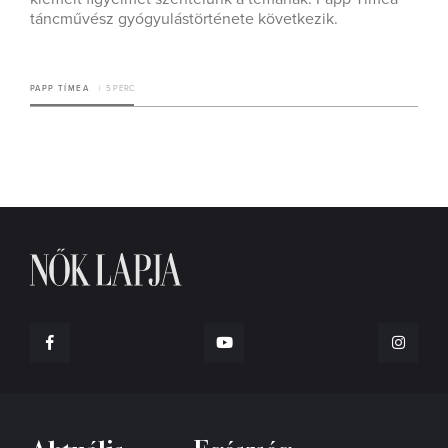
táncművész gyógyulástörténete következik.
PAPP TÍMEA
5 PERC