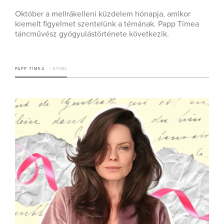
Október a mellrákelleni küzdelem hónapja, amikor
kiemelt figyelmet szentelünk a témának. Papp Tímea
táncművész gyógyulástörténete következik.
PAPP TÍMEA
6 PERC