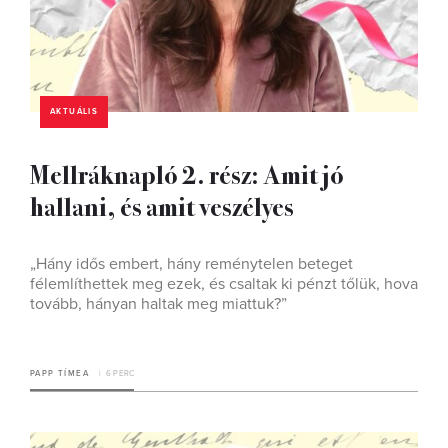
AKTUÁLIS
Mellráknapló 2. rész: Amit jó
hallani, és amit veszélyes
„Hány idős embert, hány reménytelen beteget
félemlíthettek meg ezek, és csaltak ki pénzt tőlük, hova
tovább, hányan haltak meg miattuk?”
PAPP TÍMEA
6 PERC