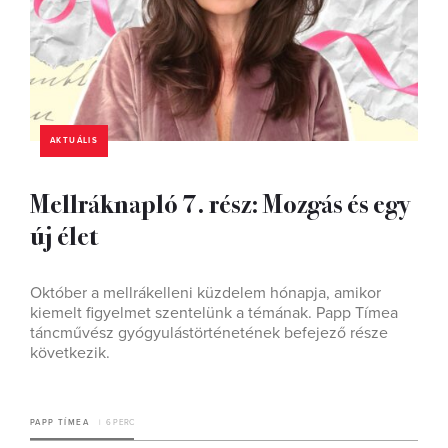
AKTUÁLIS
Mellráknapló 7. rész: Mozgás és egy
új élet
Október a mellrákelleni küzdelem hónapja, amikor
kiemelt figyelmet szentelünk a témának. Papp Tímea
táncművész gyógyulástörténetének befejező része
következik.
PAPP TÍMEA
6 PERC