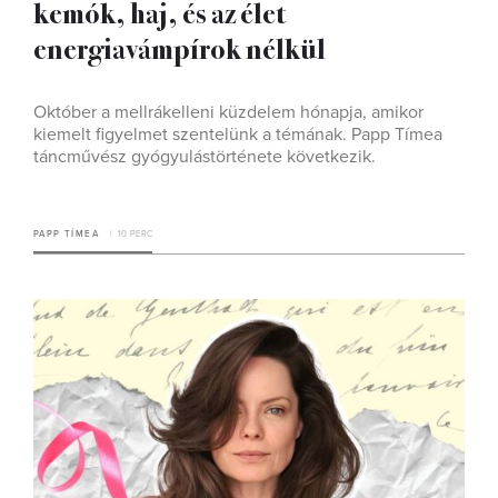
kemók, haj, és az élet
energiavámpírok nélkül
Október a mellrákelleni küzdelem hónapja, amikor
kiemelt figyelmet szentelünk a témának. Papp Tímea
táncművész gyógyulástörténete következik.
PAPP TÍMEA
10 PERC