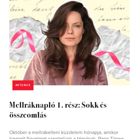
AKTUÁLIS
Mellráknapló 1. rész: Sokk és
összeomlás
Október a mellrákelleni küzdelem hónapja, amikor
kiemelt figyelmet szentelünk a témának. Papp Tímea