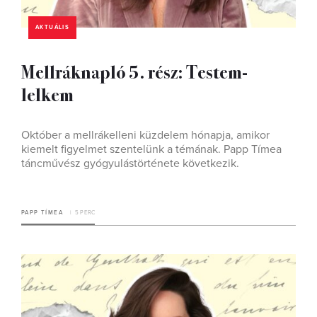
AKTUÁLIS
Mellráknapló 5. rész: Testem-
lelkem
Október a mellrákelleni küzdelem hónapja, amikor
kiemelt figyelmet szentelünk a témának. Papp Tímea
táncművész gyógyulástörténete következik.
PAPP TÍMEA
5 PERC