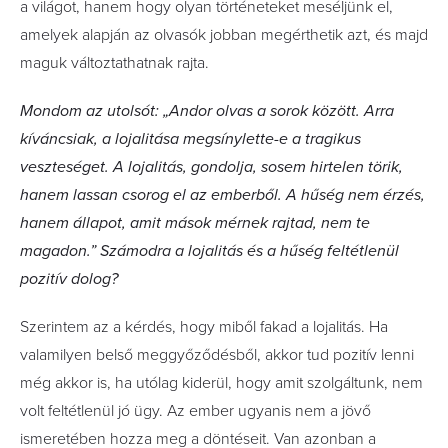
a világot, hanem hogy olyan történeteket meséljünk el,
amelyek alapján az olvasók jobban megérthetik azt, és majd
maguk változtathatnak rajta.
Mondom az utolsót: „Andor olvas a sorok között. Arra
kíváncsiak, a lojalitása megsínylette-e a tragikus
veszteséget. A lojalitás, gondolja, sosem hirtelen törik,
hanem lassan csorog el az emberből. A hűség nem érzés,
hanem állapot, amit mások mérnek rajtad, nem te
magadon.” Számodra a lojalitás és a hűség feltétlenül
pozitív dolog?
Szerintem az a kérdés, hogy miből fakad a lojalitás. Ha
valamilyen belső meggyőződésből, akkor tud pozitív lenni
még akkor is, ha utólag kiderül, hogy amit szolgáltunk, nem
volt feltétlenül jó ügy. Az ember ugyanis nem a jövő
ismeretében hozza meg a döntéseit. Van azonban a