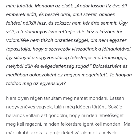
mire jutottál. Mondom az elsőt: „Andor lassan tíz éve áll
emberek előtt, és beszél arról, amit szeret, amiben
feltétel nélkül hisz, és sokszor nem kér érte semmit. Úgy
véli, a tudományos ismeretterjesztés kéz a kézben jár
valamiféle nem titkolt önzetlenséggel, ám nem egyszer
tapasztalja, hogy a szervezők visszaélnek a jóindulatával.
Így silányul a nagyvonalúság felesleges mártíromsággá,
melyből düh és elégedetlenség sarjad.” Bölcsészként és
médiában dolgozóként ez nagyon megérintett. Te hogyan
találod meg az egyensúlyt?
Nem olyan régen tanultam meg nemet mondani. Lassan
negyvenéves vagyok, talán még időben történt. Sokáig
hajlamos voltam azt gondolni, hogy minden lehetőséget
meg kell ragadni, minden felkérésre igent kell mondani. Ma
már inkább azokat a projekteket vállalom el, amelyek