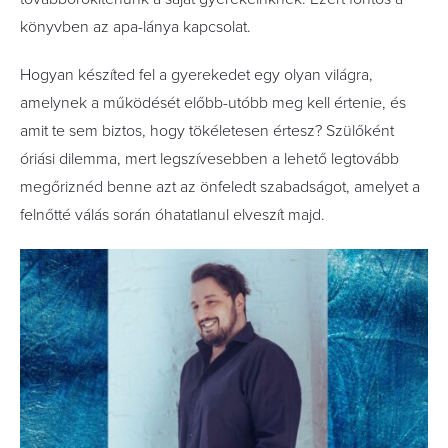
könyvben az apa-lánya kapcsolat.
Hogyan készíted fel a gyerekedet egy olyan világra,
amelynek a működését előbb-utóbb meg kell értenie, és
amit te sem biztos, hogy tökéletesen értesz? Szülőként
óriási dilemma, mert legszívesebben a lehető legtovább
megőriznéd benne azt az önfeledt szabadságot, amelyet a
felnőtté válás során óhatatlanul elveszít majd.