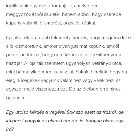
lojalitásnak egy másik formája is, amely nem
meggyőződésből születik, hanem abból, hogy cserébe
kapunk valamit: elismerést, pozíciót, díjakat.
Ilyenkor előbb-utóbb felmerül a kérdés, hogy megmozdul-e
a lelkiismeretünk, amikor olyan jutalmat kapunk, amiről
pontosan tudjuk, hogy nem kizárólag a teljesítményünk
miatt jár. A lojalitás szerintem ugyanolyan kétirányú utca,
mint bármelyik emberi kapcsolat. Sokáig hihetjük, hogy ha
elég hűségesek vagyunk valamihez vagy valakihez, az
egyszer majd viszonozza ezt. De az életben erre nincs
garancia.
Egy utolsó kérdés a végére! Sok szó esett az írásról, de
kíváncsi vagyok az olvasó énedre is: hogyan olvas egy
író?