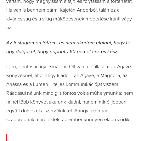
vártam, hogy megnyissam a fájlt, és folytassam a történetet.
Ha van is bennem bármi Kajetán Andorból, talán ez a
kíváncsiság és a világ működésének megértése iránti vágy
az.
Az Instagramon láttam, és nem akartam elhinni, hogy te
úgy dolgozol, hogy naponta 60 percet írsz és kész.
Igen, pontosan így csinálom. Ott van a főállásom az Agave
Könyveknél, ahol négy kiadó – az Agave, a Magnólia, az
Anassa és a Lumen – teljes kommunikációját viszem.
Ráadásul nálunk mindig is fontos volt a műhelymunka: nem
minél több könyvet akarunk kiadni, hanem minél jobban
együtt dolgozni a szerzőinkkel. Ahogy azonban
szaporodnak a projektek, az ember könnyen elaprózódik.