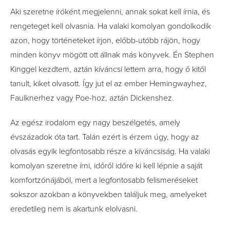
Aki szeretne íróként megjelenni, annak sokat kell írnia, és
rengeteget kell olvasnia. Ha valaki komolyan gondolkodik
azon, hogy történeteket írjon, előbb-utóbb rájön, hogy
minden könyv mögött ott állnak más könyvek. Én Stephen
Kinggel kezdtem, aztán kíváncsi lettem arra, hogy ő kitől
tanult, kiket olvasott. Így jut el az ember Hemingwayhez,
Faulknerhez vagy Poe-hoz, aztán Dickenshez.
Az egész irodalom egy nagy beszélgetés, amely
évszázadok óta tart. Talán ezért is érzem úgy, hogy az
olvasás egyik legfontosabb része a kíváncsiság. Ha valaki
komolyan szeretne írni, időről időre ki kell lépnie a saját
komfortzónájából, mert a legfontosabb felismeréseket
sokszor azokban a könyvekben találjuk meg, amelyeket
eredetileg nem is akartunk elolvasni.