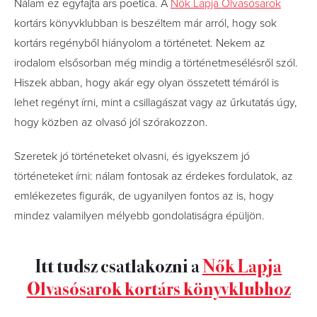
Nálam ez egyfajta ars poetica. A
Nők Lapja Olvasósarok
kortárs könyvklubban is beszéltem már arról, hogy sok
kortárs regényből hiányolom a történetet. Nekem az
irodalom elsősorban még mindig a történetmesélésről szól.
Hiszek abban, hogy akár egy olyan összetett témáról is
lehet regényt írni, mint a csillagászat vagy az űrkutatás úgy,
hogy közben az olvasó jól szórakozzon.
Szeretek jó történeteket olvasni, és igyekszem jó
történeteket írni: nálam fontosak az érdekes fordulatok, az
emlékezetes figurák, de ugyanilyen fontos az is, hogy
mindez valamilyen mélyebb gondolatiságra épüljön.
Itt tudsz csatlakozni a
Nők Lapja
Olvasósarok kortárs könyvklubhoz