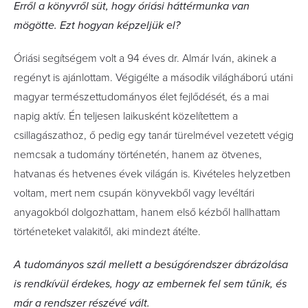
Erről a könyvről süt, hogy óriási háttérmunka van
mögötte. Ezt hogyan képzeljük el?
Óriási segítségem volt a 94 éves dr. Almár Iván, akinek a
regényt is ajánlottam. Végigélte a második világháború utáni
magyar természettudományos élet fejlődését, és a mai
napig aktív. Én teljesen laikusként közelítettem a
csillagászathoz, ő pedig egy tanár türelmével vezetett végig
nemcsak a tudomány történetén, hanem az ötvenes,
hatvanas és hetvenes évek világán is. Kivételes helyzetben
voltam, mert nem csupán könyvekből vagy levéltári
anyagokból dolgozhattam, hanem első kézből hallhattam
történeteket valakitől, aki mindezt átélte.
A tudományos szál mellett a besúgórendszer ábrázolása
is rendkívül érdekes, hogy az embernek fel sem tűnik, és
már a rendszer részévé vált.