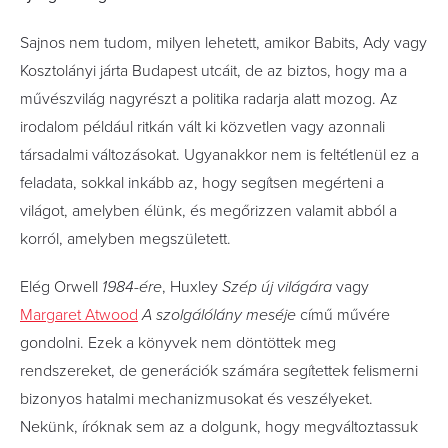
Sajnos nem tudom, milyen lehetett, amikor Babits, Ady vagy
Kosztolányi járta Budapest utcáit, de az biztos, hogy ma a
művészvilág nagyrészt a politika radarja alatt mozog. Az
irodalom például ritkán vált ki közvetlen vagy azonnali
társadalmi változásokat. Ugyanakkor nem is feltétlenül ez a
feladata, sokkal inkább az, hogy segítsen megérteni a
világot, amelyben élünk, és megőrizzen valamit abból a
korról, amelyben megszületett.
Elég Orwell
1984-ére
, Huxley
Szép új világára
vagy
Margaret Atwood
A szolgálólány meséje
című művére
gondolni. Ezek a könyvek nem döntöttek meg
rendszereket, de generációk számára segítettek felismerni
bizonyos hatalmi mechanizmusokat és veszélyeket.
Nekünk, íróknak sem az a dolgunk, hogy megváltoztassuk