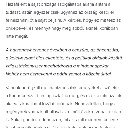
Hazafiként a saját országa szolgálatába akarja állítani a
tudását, aztán egyszer csak ugyanaz az ország kezdi el
felhasználni őt a saját céljaira. A kérdés, hogy ez mit tesz az
önképével, és mennyit hagy meg abból, akinek korábban
hitte magát.
A hatvanas-hetvenes években a cenzúra, az öncenzúra,
a kelet-nyugat éles ellentéte, és a politikai oldalak közötti
választáskényszer meghatározta a mindennapokat.
Nehéz nem észrevenni a párhuzamot a közelmúlttal.
Vannak berögzült mechanizmusaink, amelyeket a szüleink
a Kádár-korszakban tapasztaltak meg, és ezek a mintázatok
akarva-akaratlanul továbbadódnak. Nem véletlen, hogy a
regénynek vannak áthallásai az elmúlt évekre vonatkozóan
is. Sokat gondolkodom azon, mi az, amit már nem kellene
továbbörökítenünk a saját gyerekeinknek. Ezért fontos a