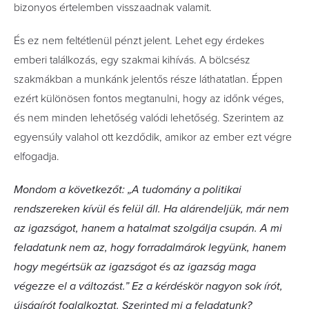
bizonyos értelemben visszaadnak valamit.
És ez nem feltétlenül pénzt jelent. Lehet egy érdekes
emberi találkozás, egy szakmai kihívás. A bölcsész
szakmákban a munkánk jelentős része láthatatlan. Éppen
ezért különösen fontos megtanulni, hogy az időnk véges,
és nem minden lehetőség valódi lehetőség. Szerintem az
egyensúly valahol ott kezdődik, amikor az ember ezt végre
elfogadja.
Mondom a következőt: „A tudomány a politikai
rendszereken kívül és felül áll. Ha alárendeljük, már nem
az igazságot, hanem a hatalmat szolgálja csupán. A mi
feladatunk nem az, hogy forradalmárok legyünk, hanem
hogy megértsük az igazságot és az igazság maga
végezze el a változást.” Ez a kérdéskör nagyon sok írót,
újságírót foglalkoztat. Szerinted mi a feladatunk?