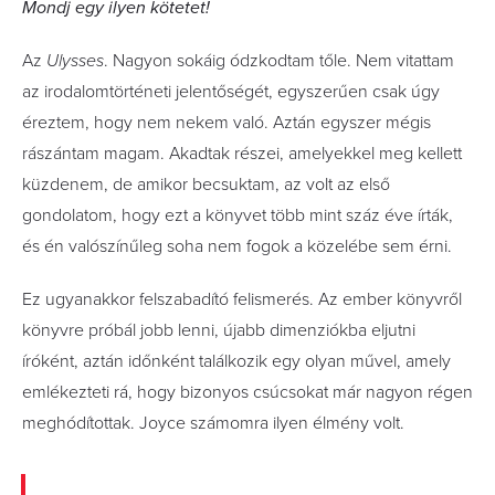
Mondj egy ilyen kötetet!
Az
Ulysses
. Nagyon sokáig ódzkodtam tőle. Nem vitattam
az irodalomtörténeti jelentőségét, egyszerűen csak úgy
éreztem, hogy nem nekem való. Aztán egyszer mégis
rászántam magam. Akadtak részei, amelyekkel meg kellett
küzdenem, de amikor becsuktam, az volt az első
gondolatom, hogy ezt a könyvet több mint száz éve írták,
és én valószínűleg soha nem fogok a közelébe sem érni.
Ez ugyanakkor felszabadító felismerés. Az ember könyvről
könyvre próbál jobb lenni, újabb dimenziókba eljutni
íróként, aztán időnként találkozik egy olyan művel, amely
emlékezteti rá, hogy bizonyos csúcsokat már nagyon régen
meghódítottak. Joyce számomra ilyen élmény volt.