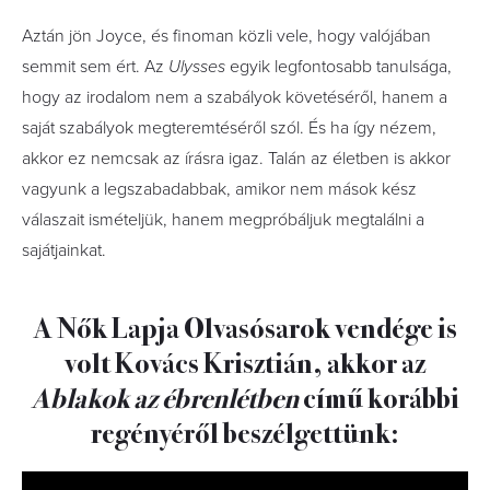
Aztán jön Joyce, és finoman közli vele, hogy valójában
semmit sem ért. Az
Ulysses
egyik legfontosabb tanulsága,
hogy az irodalom nem a szabályok követéséről, hanem a
saját szabályok megteremtéséről szól. És ha így nézem,
akkor ez nemcsak az írásra igaz. Talán az életben is akkor
vagyunk a legszabadabbak, amikor nem mások kész
válaszait ismételjük, hanem megpróbáljuk megtalálni a
sajátjainkat.
A Nők Lapja Olvasósarok vendége is
volt Kovács Krisztián, akkor az
Ablakok az ébrenlétben
című korábbi
regényéről beszélgettünk: