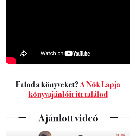
Falod a könyveket?
A Nők Lapja
könyvajánlóit itt találod
Ajánlott videó