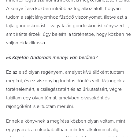
Innentől fogva számomra íróként is megkerülhetetlen téma.
A könyv írása közben inkább az foglalkoztatott, hogyan
tudom a saját lányomhoz fűződő viszonyomat, illetve azt a
fajta gondoskodást – vagy talán gondoskodási kényszert –,
amit iránta érzek, úgy beleírni a történetbe, hogy közben ne
váljon didaktikussá.
És Kajetán Andorban mennyi van belőled?
Ez az első olyan regényem, amelyet kívülállóként tudtam
megírni, és ez viszonylag tudatos döntés volt. Rajongok a
történelemért, a csillagászatért és az űrkutatásért, végre
találtam egy olyan témát, amelyben olvasóként és
rajongóként is el tudtam merülni.
Ennek a könyvnek a megírása közben olyan voltam, mint
egy gyerek a cukorkaboltban: minden alkalommal alig