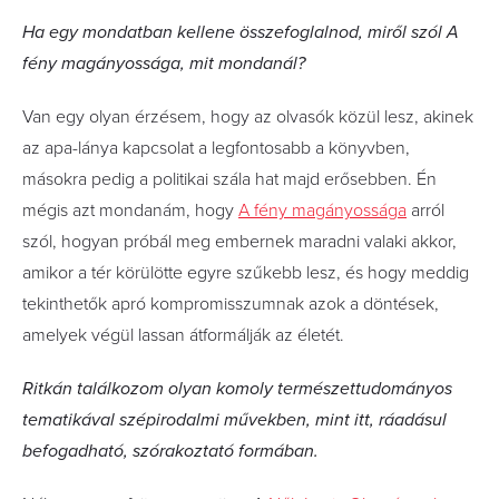
Ha egy mondatban kellene összefoglalnod, miről szól A
fény magányossága, mit mondanál?
Van egy olyan érzésem, hogy az olvasók közül lesz, akinek
az apa-lánya kapcsolat a legfontosabb a könyvben,
másokra pedig a politikai szála hat majd erősebben. Én
mégis azt mondanám, hogy
A fény magányossága
arról
szól, hogyan próbál meg embernek maradni valaki akkor,
amikor a tér körülötte egyre szűkebb lesz, és hogy meddig
tekinthetők apró kompromisszumnak azok a döntések,
amelyek végül lassan átformálják az életét.
Ritkán találkozom olyan komoly természettudományos
tematikával szépirodalmi művekben, mint itt, ráadásul
befogadható, szórakoztató formában.