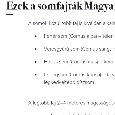
Ezek a somfajták Magyar
A somok közül több faj is kiválóan alka
Fehér som (Cornus alba) – télen é
Veresgyűrű som (Cornus sanguin
Húsos som (Cornus mas) – kora t
Csillagsom (Cornus kousa) – látv
legkedveltebb díszsom.
A legtöbb faj 2–4 méteres magasságot ér