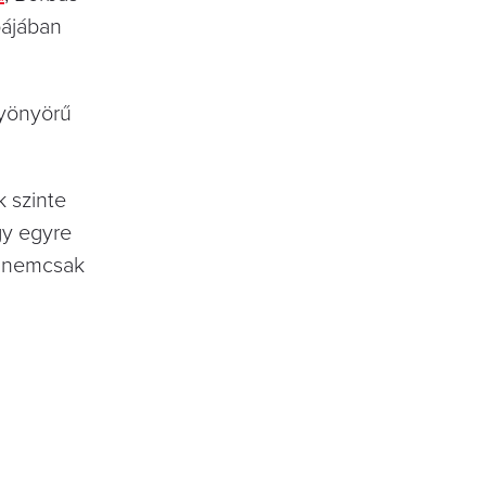
pájában
gyönyörű
k szinte
gy egyre
om nemcsak