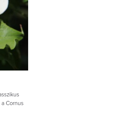
asszikus
n a Cornus