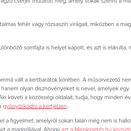
rágzó cserjét mutatott meg, amely sokak szerint a ma
talmas fehér vagy rózsaszín virágait, miközben a ma
önböző somfajta is helyet kapott, és azt is elárulta, 
alommá vált a kertbarátok körében. A műsorvezető n
 hanem olyan dísznövényeket is nevel, amelyek egy
ki követi a közösségi oldalait, tudja, hogy minden é
és
gyönyörködni a kertjében
.
el a figyelmet, amelyről sokan talán még nem is hallo
nyt a magnóliával. Ahogy
azt a Meglepetés.hu kiszúrt