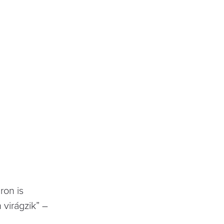
ron is
 virágzik” –