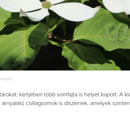
 Images)
okat: kertjében több somfajta is helyet kapott. A kl
n árnyalatú csillagsomok is díszlenek, amelyek szinté