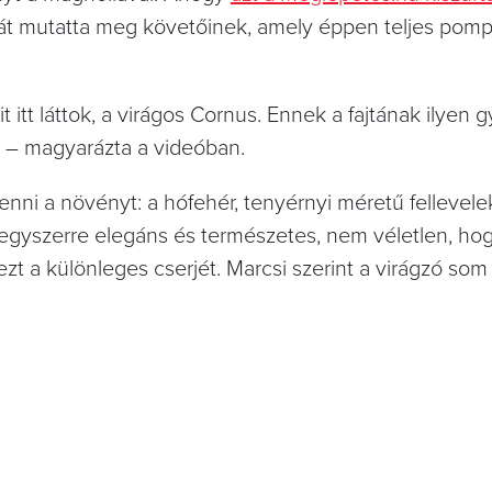
táját mutatta meg követőinek, amely éppen teljes pom
t itt láttok, a virágos Cornus. Ennek a fajtának ilyen 
g” – magyarázta a videóban.
ni a növényt: a hófehér, tenyérnyi méretű fellevele
y egyszerre elegáns és természetes, nem véletlen, ho
ezt a különleges cserjét. Marcsi szerint a virágzó s