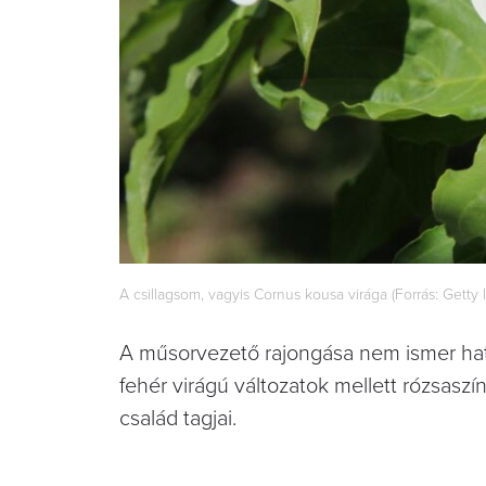
A csillagsom, vagyis Cornus kousa virága (Forrás: Getty
A műsorvezető rajongása nem ismer határ
fehér virágú változatok mellett rózsaszí
család tagjai.