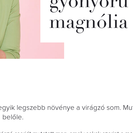
gyönyörű c
magnólia 
egyik legszebb növénye a virágzó som. Mut
 belőle.