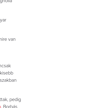
gnólia
gyar
mire van
emcsak
 kisebb
vszakban
ttak, pedig
a
, Borbás