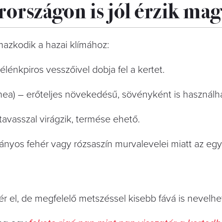
országon is jól érzik ma
lmazkodik a hazai klímához:
lénkpiros vesszőivel dobja fel a kertet.
ea) – erőteljes növekedésű, sövényként is használh
avasszal virágzik, termése ehető.
ányos fehér vagy rózsaszín murvalevelei miatt az egy
 el, de megfelelő metszéssel kisebb fává is nevelhe