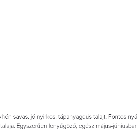
hén savas, jó nyirkos, tápanyagdús talajt. Fontos nyá
a talaja. Egyszerűen lenyűgöző, egész május-júniusban