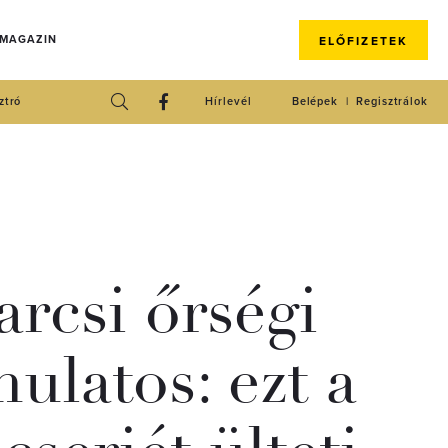
 MAGAZIN
ELŐFIZETEK
ztró
Hírlevél
Belépek
Regisztrálok
rcsi őrségi
ulatos: ezt a