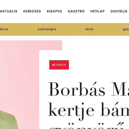
AKTUÁLIS
EGÉSZSÉG
KIKAPCS
GASZTRÓ
HETILAP
DIGITÁLIS
divat
asztrológia
lélek
gas
AKTUÁLIS
Borbás Ma
kertje bám