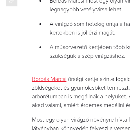
Borbás Marcsi most egy olyan vi
legnagyobb vetélytársa lehet.
A virágzó som hetekig ontja a ha
kertekben is jól érzi magát.
A műsorvezető kertjében több kül
szükségük a szép virágzáshoz.
Borbás Marcsi
őrségi kertje szinte fog
zöldségeket és gyümölcsöket termeszt,
arborétumban is megállnák a helyüket. A
akad valami, amiért érdemes megállni 
Most egy olyan virágzó növényre hívta f
látványban könnyedén felveszi a verse