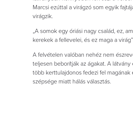
Marcsi ezúttal a virágzó som egyik faj
virágzik.
„A somok egy óriási nagy család, ez, ami
kerekek a fellevelei, és ez maga a virá
A felvételen valóban nehéz nem észreven
teljesen beborítják az ágakat. A látván
több kerttulajdonos fedezi fel magának 
szépsége miatt hálás választás.