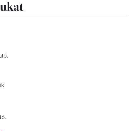
gukat
ató.
ik
tő.