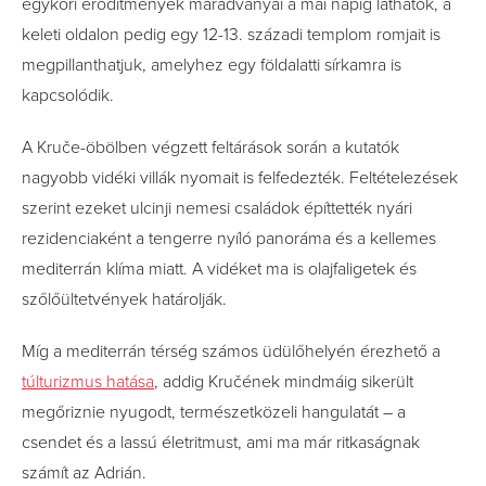
egykori erődítmények maradványai a mai napig láthatók, a
keleti oldalon pedig egy 12-13. századi templom romjait is
megpillanthatjuk, amelyhez egy földalatti sírkamra is
kapcsolódik.
A Kruče-öbölben végzett feltárások során a kutatók
nagyobb vidéki villák nyomait is felfedezték. Feltételezések
szerint ezeket ulcinji nemesi családok építtették nyári
rezidenciaként a tengerre nyíló panoráma és a kellemes
mediterrán klíma miatt. A vidéket ma is olajfaligetek és
szőlőültetvények határolják.
Míg a mediterrán térség számos üdülőhelyén érezhető a
túlturizmus hatása
, addig Kručének mindmáig sikerült
megőriznie nyugodt, természetközeli hangulatát – a
csendet és a lassú életritmust, ami ma már ritkaságnak
számít az Adrián.