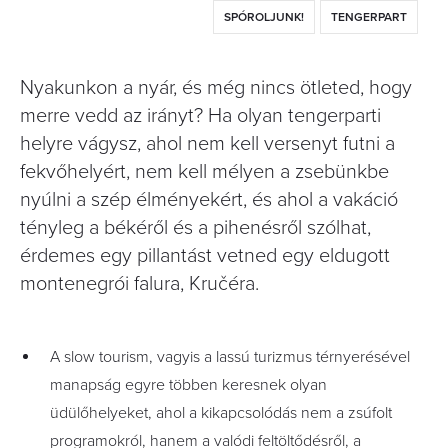
SPÓROLJUNK!
TENGERPART
Nyakunkon a nyár, és még nincs ötleted, hogy
merre vedd az irányt? Ha olyan tengerparti
helyre vágysz, ahol nem kell versenyt futni a
fekvőhelyért, nem kell mélyen a zsebünkbe
nyúlni a szép élményekért, és ahol a vakáció
tényleg a békéről és a pihenésről szólhat,
érdemes egy pillantást vetned egy eldugott
montenegrói falura, Kručéra.
A slow tourism, vagyis a lassú turizmus térnyerésével
manapság egyre többen keresnek olyan
üdülőhelyeket, ahol a kikapcsolódás nem a zsúfolt
programokról, hanem a valódi feltöltődésről, a