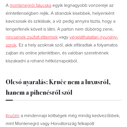
A
montenegrói falucska
egyik legnagyobb vonzereje az
érintetlenségben rejlik. A strandok kisebbek, helyenként
kavicsosak és sziklásak, a víz pedig annyira tiszta, hogy a
tengerfenék köveit is látni. A parton nem dübörög zene,
nincsenek zsúfolt éttermek
vagy
végeláthatatlan nyugágy-
sorok
. Ez a hely azoknak szól, akik elfáradtak a folyamatos
zajban és online jelenlétben, és valóban szeretnének
kiszakadni a rohanó hétköznapokból.
Olcsó nyaralás: Kruče nem a luxusról,
hanem a pihenésről szól
Kručén
a mindennapi költségek még mindig kedvezőbbek,
mint Montenegró vagy Horvátország felkapott