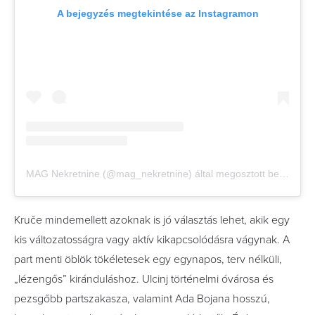
A bejegyzés megtekintése az Instagramon
MAG Nekretnine (@mag_nekretnine) által megosztott bejegyzés
Kruče mindemellett azoknak is jó választás lehet, akik egy
kis változatosságra vagy aktív kikapcsolódásra vágynak. A
part menti öblök tökéletesek egy egynapos, terv nélküli,
„lézengős” kiránduláshoz. Ulcinj történelmi óvárosa és
pezsgőbb partszakasza, valamint Ada Bojana hosszú,