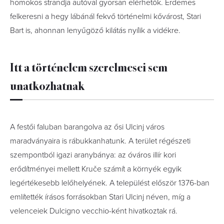
homokos strandja autóval gyorsan elérhetők. Érdemes
felkeresni a hegy lábánál fekvő történelmi kővárost, Stari
Bart is, ahonnan lenyűgöző kilátás nyílik a vidékre.
Itt a történelem szerelmesei sem
unatkozhatnak
A festői faluban barangolva az ősi Ulcinj város
maradványaira is rábukkanhatunk. A terület régészeti
szempontból igazi aranybánya: az óváros illír kori
erődítményei mellett Kruče számít a környék egyik
legértékesebb lelőhelyének. A települést először 1376-ban
említették írásos forrásokban Stari Ulcinj néven, míg a
velenceiek Dulcigno vecchio-ként hivatkoztak rá.