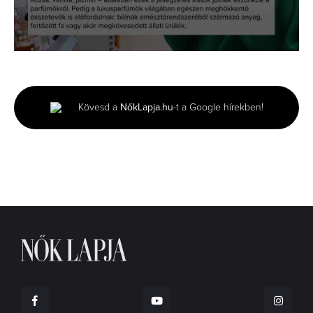
0
seconds
of
1
minute,
Kövesd a
NőkLapja.hu
-t a Google hírekben!
42
seconds