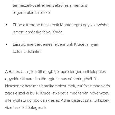
természetközeli élményekről és a mentális
regenerálódásról szól.
Ebbe a trendbe illeszkedik Montenegró egyik kevésbé
ismert, aprócska falva, Kruče.
Lássuk, miért érdemes felvennünk Kručét a nyári
bakancslistánkra!
A Bar és Ulcinj között megbújó, apró tengerparti település
egyelőre kimaradt a tömegturizmus vérkeringéséből.
Nincsenek hatalmas hotelkomplexumok, zsúfolt strandok és
zajos éjszakai bulik. Kruče látképét a mediterrán növényzet,
a fenyőillatú domboldalak és az Adria kristálytiszta, türkizkék
vize teszi különlegessé.