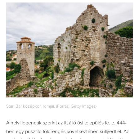
Stari Bar középkori romjai. (Forrás: Getty Images)
A helyi legendák szerint az itt álló ősi település Kr. e. 444-
ben egy pusztító földrengés következtében süllyedt el. Az