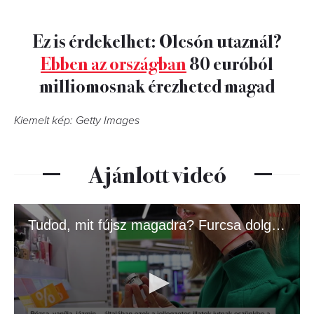
Ez is érdekelhet: Olcsón utaznál?
Ebben az országban
80 euróból
milliomosnak érezheted magad
Kiemelt kép: Getty Images
Ajánlott videó
Tudod, mit fújsz magadra? Furcsa dolgok lehetnek a kedvenc parfümjeidben