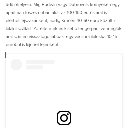
üdülőhelyein. Míg Budván vagy Dubrovnik környékén egy
apartman főszezonban akár az 100-150 eurós árat is
elérheti éjszakánként, addig Kručén 40-60 euró között is
találni szállást. Az éttermek és kisebb tengerparti vendéglők
árai szintén visszafogottabbak, egy vacsora italokkal 10-15
euróból is kijöhet fejenként.