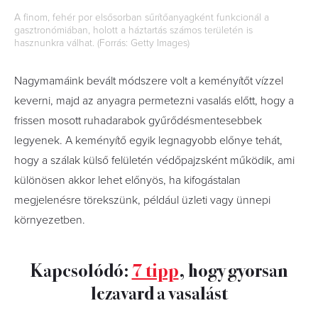
A finom, fehér por elsősorban sűrítőanyagként funkcionál a
gasztronómiában, holott a háztartás számos területén is
hasznunkra válhat. (Forrás: Getty Images)
Nagymamáink bevált módszere volt a keményítőt vízzel
keverni, majd az anyagra permetezni vasalás előtt, hogy a
frissen mosott ruhadarabok gyűrődésmentesebbek
legyenek. A keményítő egyik legnagyobb előnye tehát,
hogy a szálak külső felületén védőpajzsként működik, ami
különösen akkor lehet előnyös, ha kifogástalan
megjelenésre törekszünk, például üzleti vagy ünnepi
környezetben.
Kapcsolódó:
7 tipp
, hogy gyorsan
lezavard a vasalást