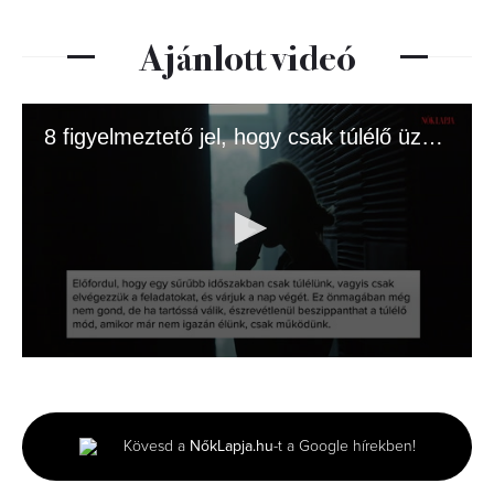
Ajánlott videó
8 figyelmeztető jel, hogy csak túlélő üzemmódban élsz
0
seconds
of
1
minute,
Kövesd a
NőkLapja.hu
-t a Google hírekben!
37
seconds