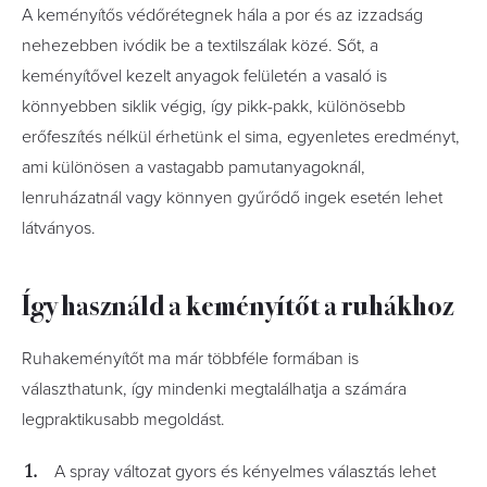
A keményítős védőrétegnek hála a por és az izzadság
nehezebben ivódik be a textilszálak közé. Sőt, a
keményítővel kezelt anyagok felületén a vasaló is
könnyebben siklik végig, így pikk-pakk, különösebb
erőfeszítés nélkül érhetünk el sima, egyenletes eredményt,
ami különösen a vastagabb pamutanyagoknál,
lenruházatnál vagy könnyen gyűrődő ingek esetén lehet
látványos.
Így használd a keményítőt a ruhákhoz
Ruhakeményítőt ma már többféle formában is
választhatunk, így mindenki megtalálhatja a számára
legpraktikusabb megoldást.
A spray változat gyors és kényelmes választás lehet