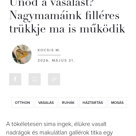
Unod a vasalást?
Nagymamáink filléres
trükkje ma is működik
KOCSIS M.
2026. MÁJUS 21.
OTTHON
VASALÁS
RUHÁK
HÁZTARTÁS
MOSÁS
A tökéletesen sima ingek, élükre vasalt
nadrágok és makulátlan gallérok titka egy