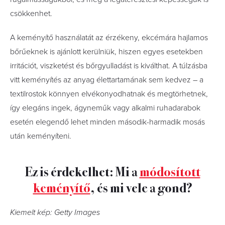
csökkenhet.
A keményítő használatát az érzékeny, ekcémára hajlamos
bőrűeknek is ajánlott kerülniük, hiszen egyes esetekben
irritációt, viszketést és bőrgyulladást is kiválthat. A túlzásba
vitt keményítés az anyag élettartamának sem kedvez – a
textilrostok könnyen elvékonyodhatnak és megtörhetnek,
így elegáns ingek, ágyneműk vagy alkalmi ruhadarabok
esetén elegendő lehet minden második-harmadik mosás
után keményíteni.
Ez is érdekelhet: Mi a
módosított
keményítő
, és mi vele a gond?
Kiemelt kép: Getty Images