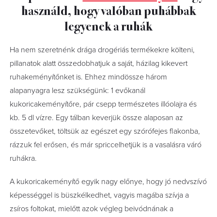
használd, hogy valóban puhábbak
legyenek a ruhák
Ha nem szeretnénk drága drogériás termékekre költeni,
pillanatok alatt összedobhatjuk a saját, házilag kikevert
ruhakeményítőnket is. Ehhez mindössze három
alapanyagra lesz szükségünk: 1 evőkanál
kukoricakeményítőre, pár csepp természetes illóolajra és
kb. 5 dl vízre. Egy tálban keverjük össze alaposan az
összetevőket, töltsük az egészet egy szórófejes flakonba,
rázzuk fel erősen, és már spriccelhetjük is a vasalásra váró
ruhákra.
A kukoricakeményítő egyik nagy előnye, hogy jó nedvszívó
képességgel is büszkélkedhet, vagyis magába szívja a
zsíros foltokat, mielőtt azok végleg beivódnának a