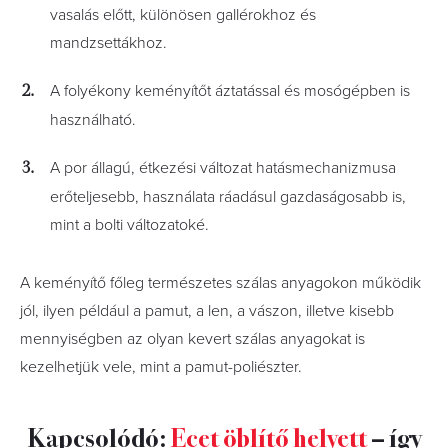
vasalás előtt, különösen gallérokhoz és
mandzsettákhoz.
A folyékony keményítőt áztatással és mosógépben is
használható.
A por állagú, étkezési változat hatásmechanizmusa
erőteljesebb, használata ráadásul gazdaságosabb is,
mint a bolti változatoké.
A keményítő főleg természetes szálas anyagokon működik
jól, ilyen például a pamut, a len, a vászon, illetve kisebb
mennyiségben az olyan kevert szálas anyagokat is
kezelhetjük vele, mint a pamut-poliészter.
Kapcsolódó:
Ecet öblítő helyett
– így