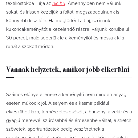
textilrostokba – írja az
nlc.hu
. Amennyiben nem várunk
sokat, és frissen kezeljük a foltot, megszabadulnunk is
könnyebb lesz tőle. Ha megtörtént a baj, szórjunk
kukoricakeményítőt a kezelendő részre, várjunk körülbelül
30 percet, majd seperjük le a keményítőt és mossuk ki a
ruhát a szokott módon.
Vannak helyzetek, amikor jobb elkerülni
Számos előnye ellenére a keményítő nem minden anyag
esetén működik jól. A selyem és a kasmír például
elveszítheti laza, természetes esését, a bársony, a velúr és a
gyapjú merevvé, szúrósabbá és érdesebbé válhat, a stretch
szövetek, sportruházatok pedig veszíthetnek a
rugalmasságukból, és még a légáteresztési képességük is