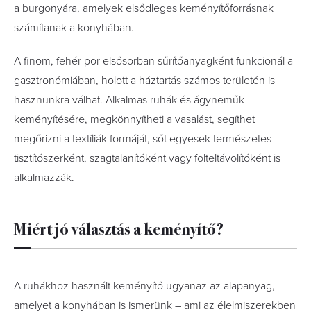
a burgonyára, amelyek elsődleges keményítőforrásnak
számítanak a konyhában.
A finom, fehér por elsősorban sűrítőanyagként funkcionál a
gasztronómiában, holott a háztartás számos területén is
hasznunkra válhat. Alkalmas ruhák és ágyneműk
keményítésére, megkönnyítheti a vasalást, segíthet
megőrizni a textíliák formáját, sőt egyesek természetes
tisztítószerként, szagtalanítóként vagy folteltávolítóként is
alkalmazzák.
Miért jó választás a keményítő?
A ruhákhoz használt keményítő ugyanaz az alapanyag,
amelyet a konyhában is ismerünk – ami az élelmiszerekben