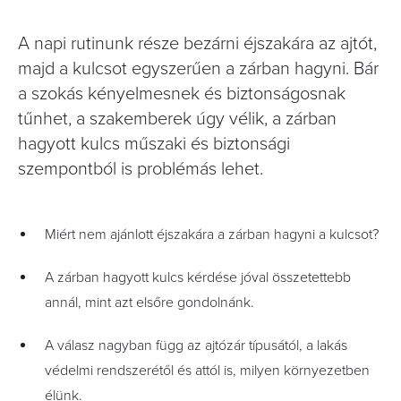
A napi rutinunk része bezárni éjszakára az ajtót,
majd a kulcsot egyszerűen a zárban hagyni. Bár
a szokás kényelmesnek és biztonságosnak
tűnhet, a szakemberek úgy vélik, a zárban
hagyott kulcs műszaki és biztonsági
szempontból is problémás lehet.
Miért nem ajánlott éjszakára a zárban hagyni a kulcsot?
A zárban hagyott kulcs kérdése jóval összetettebb
annál, mint azt elsőre gondolnánk.
A válasz nagyban függ az ajtózár típusától, a lakás
védelmi rendszerétől és attól is, milyen környezetben
élünk.