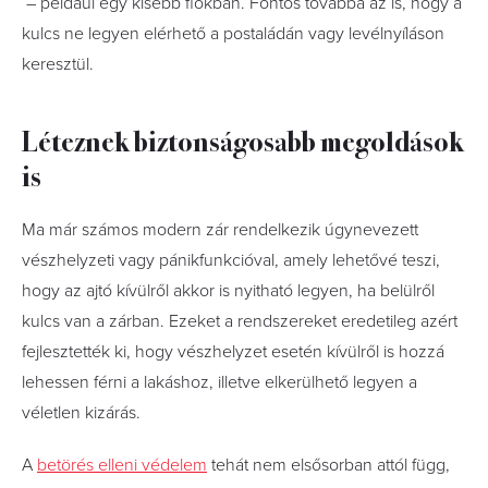
– például egy kisebb fiókban. Fontos továbbá az is, hogy a
kulcs ne legyen elérhető a postaládán vagy levélnyíláson
keresztül.
Léteznek biztonságosabb megoldások
is
Ma már számos modern zár rendelkezik úgynevezett
vészhelyzeti vagy pánikfunkcióval, amely lehetővé teszi,
hogy az ajtó kívülről akkor is nyitható legyen, ha belülről
kulcs van a zárban. Ezeket a rendszereket eredetileg azért
fejlesztették ki, hogy vészhelyzet esetén kívülről is hozzá
lehessen férni a lakáshoz, illetve elkerülhető legyen a
véletlen kizárás.
A
betörés elleni védelem
tehát nem elsősorban attól függ,