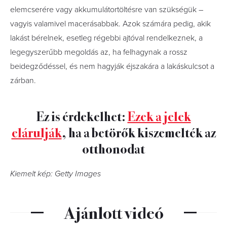
elemcserére vagy akkumulátortöltésre van szükségük –
vagyis valamivel macerásabbak. Azok számára pedig, akik
lakást bérelnek, esetleg régebbi ajtóval rendelkeznek, a
legegyszerűbb megoldás az, ha felhagynak a rossz
beidegződéssel, és nem hagyják éjszakára a lakáskulcsot a
zárban.
Ez is érdekelhet:
Ezek a jelek
elárulják
, ha a betörők kiszemelték az
otthonodat
Kiemelt kép: Getty Images
Ajánlott videó