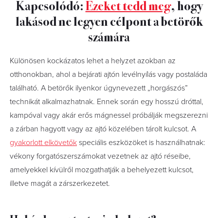
Kapcsolódó:
Ezeket tedd meg
, hogy
lakásod ne legyen célpont a betörők
számára
Különösen kockázatos lehet a helyzet azokban az
otthonokban, ahol a bejárati ajtón levélnyílás vagy postaláda
található. A betörők ilyenkor úgynevezett „horgászós”
technikát alkalmazhatnak. Ennek során egy hosszú dróttal,
kampóval vagy akár erős mágnessel próbálják megszerezni
a zárban hagyott vagy az ajtó közelében tárolt kulcsot. A
gyakorlott elkövetők
speciális eszközöket is használhatnak:
vékony forgatószerszámokat vezetnek az ajtó réseibe,
amelyekkel kívülről mozgathatják a behelyezett kulcsot,
illetve magát a zárszerkezetet.