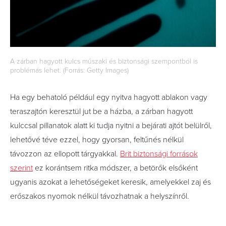
A zárban hagyott kulcs műszaki és biztonsági szempontból is
problémás lehet. (Forrás: Getty Images)
Ha egy behatoló például egy nyitva hagyott ablakon vagy
teraszajtón keresztül jut be a házba, a zárban hagyott
kulccsal pillanatok alatt ki tudja nyitni a bejárati ajtót belülről,
lehetővé téve ezzel, hogy gyorsan, feltűnés nélkül
távozzon az ellopott tárgyakkal.
Brit biztonsági források
szerint
ez korántsem ritka módszer, a betörők elsőként
ugyanis azokat a lehetőségeket keresik, amelyekkel zaj és
erőszakos nyomok nélkül távozhatnak a helyszínről.