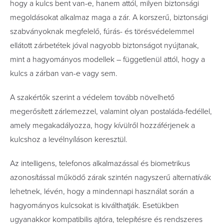
hogy a kulcs bent van-e, hanem attól, milyen biztonsági
megoldásokat alkalmaz maga a zár. A korszerű, biztonsági
szabványoknak megfelelő, fúrás- és törésvédelemmel
ellátott zárbetétek jóval nagyobb biztonságot nyújtanak,
mint a hagyományos modellek – függetlenül attól, hogy a
kulcs a zárban van-e vagy sem.
A szakértők szerint a védelem tovább növelhető
megerősített zárlemezzel, valamint olyan postaláda-fedéllel,
amely megakadályozza, hogy kívülről hozzáférjenek a
kulcshoz a levélnyíláson keresztül.
Az intelligens, telefonos alkalmazással és biometrikus
azonosítással működő zárak szintén nagyszerű alternatívák
lehetnek, lévén, hogy a mindennapi használat során a
hagyományos kulcsokat is kiválthatják. Esetükben
ugyanakkor kompatibilis ajtóra, telepítésre és rendszeres