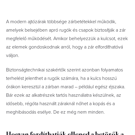
A modern ajtózárak többsége zárbetétekkel működik,
amelyek belsejében apró rugók és csapok biztosítják a zár
megfelelő működését. Amikor behelyezzük a kulcsot, ezek
az elemek gondoskodnak arról, hogy a zár elfordíthatóvá
váljon.
Biztonságtechnikai szakértők szerint azonban folyamatos
terhelést jelenthet a rugók számára, ha a kulcs hosszú
órákon keresztül a zárban marad – például egész éjszaka.
Bár ezek az alkatrészek tartós használatra készülnek, az
idősebb, régóta használt záraknál nőhet a kopás és a
meghibásodás esélye. De ez még nem minden.
Hogyan fordíthatják ellened a betörők a