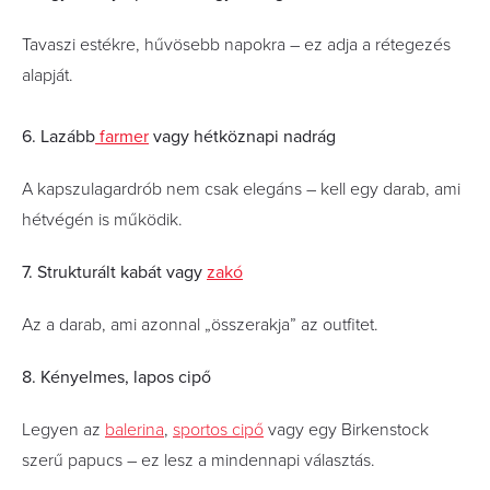
Tavaszi estékre, hűvösebb napokra – ez adja a rétegezés
alapját.
6. Lazább
farmer
vagy hétköznapi nadrág
A kapszulagardrób nem csak elegáns – kell egy darab, ami
hétvégén is működik.
7. Strukturált kabát vagy
zakó
Az a darab, ami azonnal „összerakja” az outfitet.
8. Kényelmes, lapos cipő
Legyen az
balerina
,
sportos cipő
vagy egy Birkenstock
szerű papucs – ez lesz a mindennapi választás.