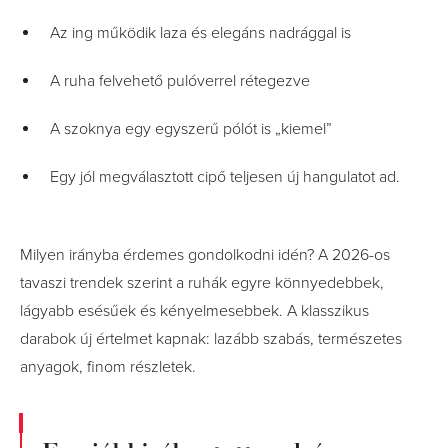
Az ing működik laza és elegáns nadrággal is
A ruha felvehető pulóverrel rétegezve
A szoknya egy egyszerű pólót is „kiemel”
Egy jól megválasztott cipő teljesen új hangulatot ad.
Milyen irányba érdemes gondolkodni idén? A 2026-os
tavaszi trendek szerint a ruhák egyre könnyedebbek,
lágyabb esésűek és kényelmesebbek. A klasszikus
darabok új értelmet kapnak: lazább szabás, természetes
anyagok, finom részletek.