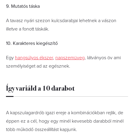
9. Mutatós táska
A tavasz nyári szezon kulcsdarabjai lehetnek a vászon
illetve a fonott táskák.
10. Karakteres kiegészítő
Egy
hangsúlyos ékszer
,
napszemüveg
, látványos öv ami
személyiséget ad az egésznek.
Így variáld a 10 darabot
A kapszulagardrób igazi ereje a kombinációkban rejlik, de
éppen ez a cél, hogy egy minél kevesebb darabból minél
több működő összeállítást kapjunk.