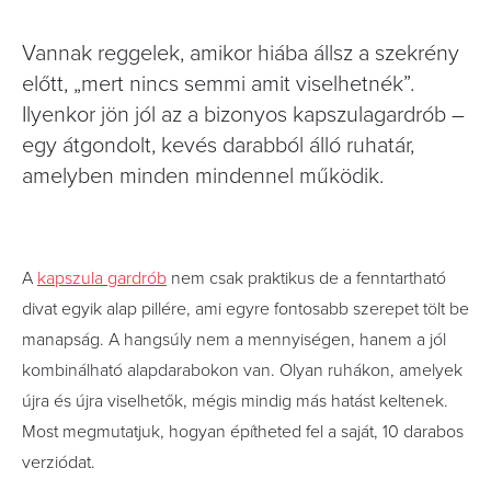
Vannak reggelek, amikor hiába állsz a szekrény
előtt, „mert nincs semmi amit viselhetnék”.
Ilyenkor jön jól az a bizonyos kapszulagardrób –
egy átgondolt, kevés darabból álló ruhatár,
amelyben minden mindennel működik.
A
kapszula gardrób
nem csak praktikus de a fenntartható
divat egyik alap pillére, ami egyre fontosabb szerepet tölt be
manapság. A hangsúly nem a mennyiségen, hanem a jól
kombinálható alapdarabokon van. Olyan ruhákon, amelyek
újra és újra viselhetők, mégis mindig más hatást keltenek.
Most megmutatjuk, hogyan építheted fel a saját, 10 darabos
verziódat.