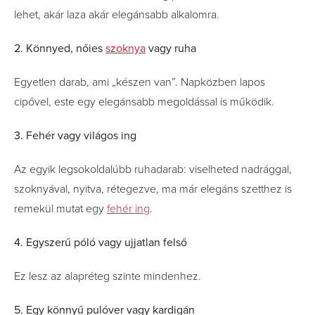
lehet, akár laza akár elegánsabb alkalomra.
2. Könnyed, nőies
szoknya
vagy ruha
Egyetlen darab, ami „készen van”. Napközben lapos
cipővel, este egy elegánsabb megoldással is működik.
3. Fehér vagy világos ing
Az egyik legsokoldalúbb ruhadarab: viselheted nadrággal,
szoknyával, nyitva, rétegezve, ma már elegáns szetthez is
remekül mutat egy
fehér ing
.
4. Egyszerű póló vagy ujjatlan felső
Ez lesz az alapréteg szinte mindenhez.
5. Egy könnyű pulóver vagy kardigán