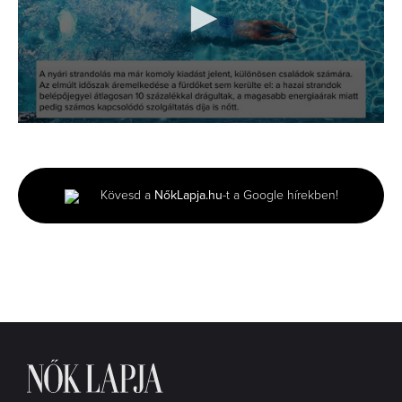
0
seconds
of
1
minute,
Kövesd a
NőkLapja.hu
-t a Google hírekben!
55
seconds