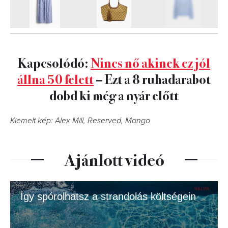
10
FOTÓ
Kapcsolódó:
Nincs nő akinek ez jól
állna 50 felett
– Ezt a 8 ruhadarabot
dobd ki még a nyár előtt
Kiemelt kép: Alex Mill, Reserved, Mango
Ajánlott videó
Így spórolhatsz a strandolás költségein