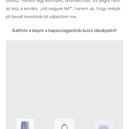
stressz, hanem egy könnyed, örömteli rutin. És végre nem
az lesz a kérdés: „mit vegyek fel?”, hanem az, hogy melyik
jól bevált kombinációt választom ma.
Kattints a képre a kapszulagardrób kulcs darabjaiért!