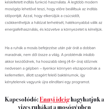
késleltetett indítás funkció használata. A legtöbb modern
mosógép lehetővé teszi, hogy előre beállítsuk az indítás
időpontját. Azzal, hogy elkerüljük a csúcsidőt,
csökkenthetjük a hálózat terhelését, hatékonyabbá válik az
energiafelhasználás, és közvetve a környezetet is kíméljük.
Ha a ruhák a mosás befejezése után pár órát a dobban
maradnak, nem dől össze a világ. A problémák inkább
akkor kezdődnek, ha hosszabb ideig (4-6+ óra) időznek
nedvesen a gépben – ilyenkor könnyen elszaporodnak a
kellemetlen, állott szagért felelő baktériumok, így
kénytelenek vagyunk újra elindítani egy programot.
Kapcsolódó:
Ennyi ideig
hagyhatjuk a
vizes ruhákat a mosógépben