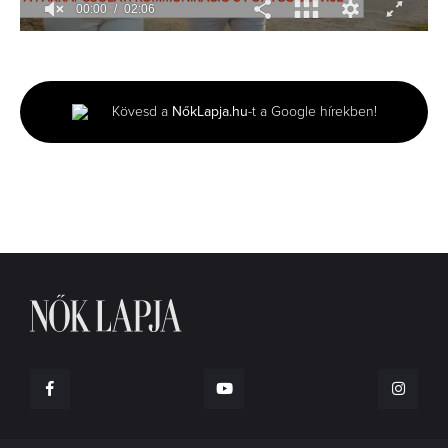
00:00
02:06
0
seconds
of
2
minutes,
Kövesd a
NőkLapja.hu
-t a Google hírekben!
6
seconds