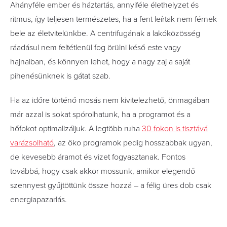
Ahányféle ember és háztartás, annyiféle élethelyzet és
ritmus, így teljesen természetes, ha a fent leírtak nem férnek
bele az életvitelünkbe. A centrifugának a lakóközösség
ráadásul nem feltétlenül fog örülni késő este vagy
hajnalban, és könnyen lehet, hogy a nagy zaj a saját
pihenésünknek is gátat szab.
Ha az időre történő mosás nem kivitelezhető, önmagában
már azzal is sokat spórolhatunk, ha a programot és a
hőfokot optimalizáljuk. A legtöbb ruha
30 fokon is tisztává
varázsolható
, az öko programok pedig hosszabbak ugyan,
de kevesebb áramot és vizet fogyasztanak. Fontos
továbbá, hogy csak akkor mossunk, amikor elegendő
szennyest gyűjtöttünk össze hozzá – a félig üres dob csak
energiapazarlás.