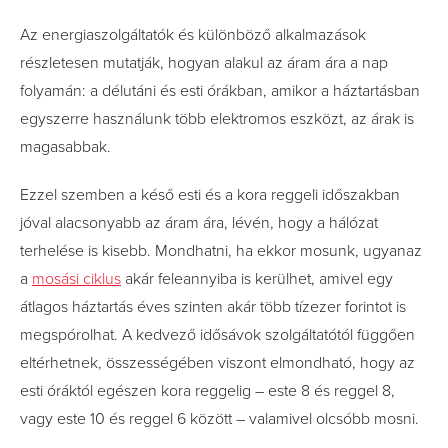
Az energiaszolgáltatók és különböző alkalmazások
részletesen mutatják, hogyan alakul az áram ára a nap
folyamán: a délutáni és esti órákban, amikor a háztartásban
egyszerre használunk több elektromos eszközt, az árak is
magasabbak.
Ezzel szemben a késő esti és a kora reggeli időszakban
jóval alacsonyabb az áram ára, lévén, hogy a hálózat
terhelése is kisebb. Mondhatni, ha ekkor mosunk, ugyanaz
a
mosási ciklus
akár feleannyiba is kerülhet, amivel egy
átlagos háztartás éves szinten akár több tízezer forintot is
megspórolhat. A kedvező idősávok szolgáltatótól függően
eltérhetnek, összességében viszont elmondható, hogy az
esti óráktól egészen kora reggelig – este 8 és reggel 8,
vagy este 10 és reggel 6 között – valamivel olcsóbb mosni.