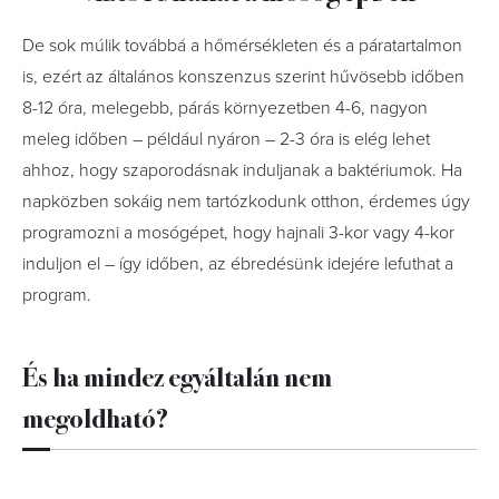
De sok múlik továbbá a hőmérsékleten és a páratartalmon
is, ezért az általános konszenzus szerint hűvösebb időben
8-12 óra, melegebb, párás környezetben 4-6, nagyon
meleg időben – például nyáron – 2-3 óra is elég lehet
ahhoz, hogy szaporodásnak induljanak a baktériumok. Ha
napközben sokáig nem tartózkodunk otthon, érdemes úgy
programozni a mosógépet, hogy hajnali 3-kor vagy 4-kor
induljon el – így időben, az ébredésünk idejére lefuthat a
program.
És ha mindez egyáltalán nem
megoldható?