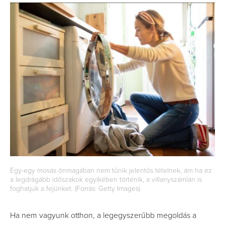
Egy-egy mosás önmagában nem tűnik jelentős tételnek, ám ha ez
a legdrágább időszakok egyikében történik, a villanyszámlán is
foghatjuk a fejünket. (Forrás: Getty Images)
Ha nem vagyunk otthon, a legegyszerűbb megoldás a