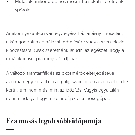
Mutatjuk, mikor érdemes mosni, ha sokat szeretnénk
spórolni!
Amikor nyakunkon van egy egész háztartásnyi mosatlan,
ritkán gondolunk a hálózat terhelésére vagy a szén-dioxid-
kibocsátásra. Csak szeretnénk letudni az egészet, hogy a
ruháink másnapra megszáradjanak.
A változó áramtarifák és az okosmérők elterjedésével
azonban egy korábban alig-alig számító tényező is előtérbe
került, ami nem más, mint az időzítés. Vagyis egyáltalán
nem mindegy, hogy mikor indítjuk el a mosógépet.
Ez a mosás legolcsóbb időpontja