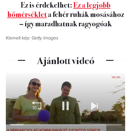
Ez is érdekelhet:
Ez a legjobb
hőmérséklet
a fehér ruhák mosásához
– így maradhatnak ragyogóak
Kiemelt kép: Getty Images
Ajánlott videó