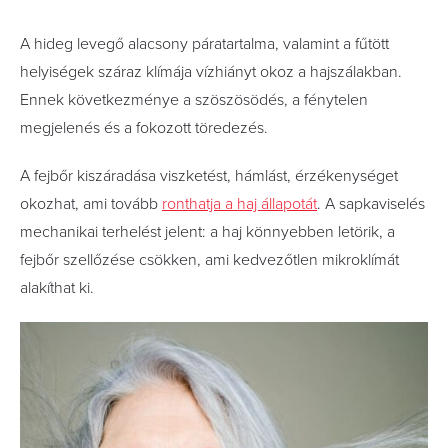
A hideg levegő alacsony páratartalma, valamint a fűtött
helyiségek száraz klímája vízhiányt okoz a hajszálakban.
Ennek következménye a szöszösödés, a fénytelen
megjelenés és a fokozott töredezés.
A fejbőr kiszáradása viszketést, hámlást, érzékenységet
okozhat, ami tovább
ronthatja a haj állapotát
. A sapkaviselés
mechanikai terhelést jelent: a haj könnyebben letörik, a
fejbőr szellőzése csökken, ami kedvezőtlen mikroklímát
alakíthat ki.