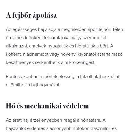
A fejbőr ápolása
Az egészséges haj alapja a megfelelően ápolt fejbőr. Télen
érdemes időnként fejbőrolajokat vagy szérumokat
alkalmazni, amelyek nyugtatják és hidratálják a bőrt. A
koffeint, niacinamidot vagy növényi kivonatokat tartalmazó
készítmények serkenthetik a mikrokeringést.
Fontos azonban a mértékletesség: a túlzott olajhasználat
eltömítheti a hajhagymákat.
Hő és mechanikai védelem
Az érett haj érzékenyebben reagál a hőhatásra. A
hajszárítót érdemes alacsonyabb hőfokon használni, és