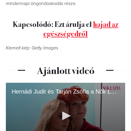
mindennapi öngondoskodás része.
Kapcsolódó: Ezt árulja el
hajad az
egészségedről
Kiemelt kép: Getty Images
Ajánlott videó
Hernádi Judit és Tarján Zsófia a Nők Lapja címlapján.mp4