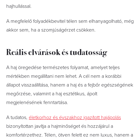
hajhullással.
A megfelelő folyadékbevitel télen sem elhanyagolható, még
akkor sem, ha a szomjúságérzet csökken.
Reális elvárások és tudatosság
A haj öregedése természetes folyamat, amelyet teljes
mértékben megállítani nem lehet. A cél nem a korábbi
állapot visszaállítása, hanem a haj és a fejbőr egészségének
megőrzése, valamint a haj esztétikus, ápolt
megjelenésének fenntartása.
A tudatos,
életkorhoz és évszakhoz igazított hajápolás
bizonyítottan javítja a hajminőséget és hozzájárul a
komfortérzethez. Télen, ötven felett ez nem luxus, hanem a