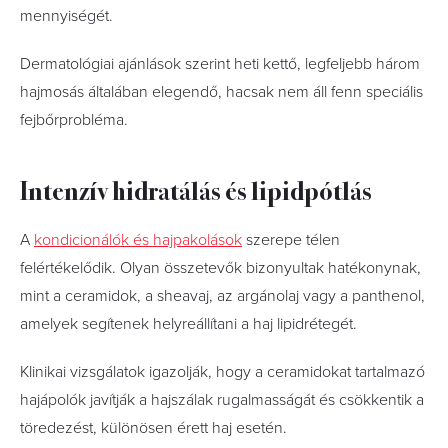
mennyiségét.
Dermatológiai ajánlások szerint heti kettő, legfeljebb három
hajmosás általában elegendő, hacsak nem áll fenn speciális
fejbőrprobléma.
Intenzív hidratálás és lipidpótlás
A
kondicionálók és hajpakolások
szerepe télen
felértékelődik. Olyan összetevők bizonyultak hatékonynak,
mint a ceramidok, a sheavaj, az argánolaj vagy a panthenol,
amelyek segítenek helyreállítani a haj lipidrétegét.
Klinikai vizsgálatok igazolják, hogy a ceramidokat tartalmazó
hajápolók javítják a hajszálak rugalmasságát és csökkentik a
töredezést, különösen érett haj esetén.