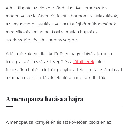
A haj állapota az életkor előrehaladtával természetes
módon változik. Ötven év felett a hormonális átalakulások,
az anyagcsere lassulása, valamint a fejbőr működésének
megváltozása mind hatással vannak a hajszálak
szerkezetére és a haj mennyiségére.
A téli időszak emellett különösen nagy kihívást jelent: a
hideg, a szél, a száraz levegő és a
fűtött terek
mind
fokozzák a haj és a fejbőr igénybevételét. Tudatos ápolással
azonban ezek a hatások jelentősen mérsékelhetők.
A menopauza hatása a hajra
A menopauza környékén és azt követően csökken az