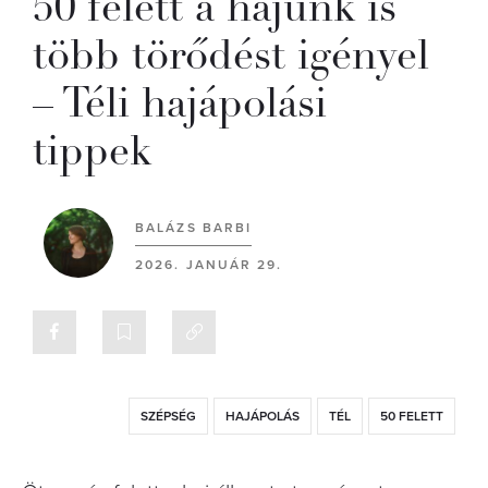
50 felett a hajunk is
több törődést igényel
– Téli hajápolási
tippek
BALÁZS BARBI
2026. JANUÁR 29.
SZÉPSÉG
HAJÁPOLÁS
TÉL
50 FELETT