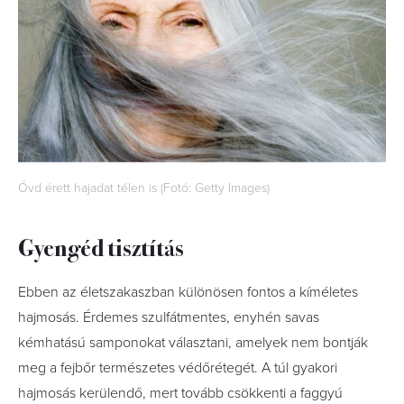
Óvd érett hajadat télen is (Fotó: Getty Images)
Gyengéd tisztítás
Ebben az életszakaszban különösen fontos a kíméletes
hajmosás. Érdemes szulfátmentes, enyhén savas
kémhatású samponokat választani, amelyek nem bontják
meg a fejbőr természetes védőrétegét. A túl gyakori
hajmosás kerülendő, mert tovább csökkenti a faggyú