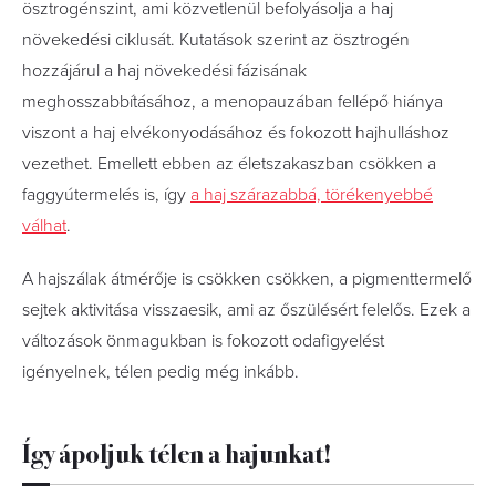
ösztrogénszint, ami közvetlenül befolyásolja a haj
növekedési ciklusát. Kutatások szerint az ösztrogén
hozzájárul a haj növekedési fázisának
meghosszabbításához, a menopauzában fellépő hiánya
viszont a haj elvékonyodásához és fokozott hajhulláshoz
vezethet. Emellett ebben az életszakaszban csökken a
faggyútermelés is, így
a haj szárazabbá, törékenyebbé
válhat
.
A hajszálak átmérője is csökken csökken, a pigmenttermelő
sejtek aktivitása visszaesik, ami az őszülésért felelős. Ezek a
változások önmagukban is fokozott odafigyelést
igényelnek, télen pedig még inkább.
Így ápoljuk télen a hajunkat!