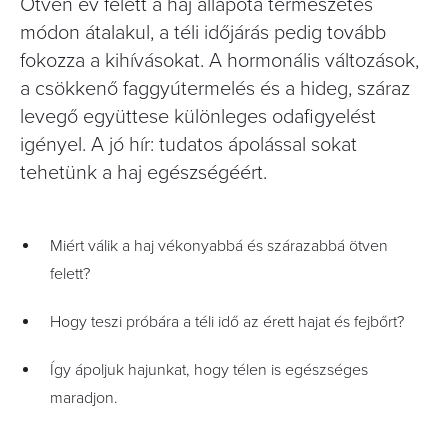
Ötven év felett a haj állapota természetes
módon átalakul, a téli időjárás pedig tovább
fokozza a kihívásokat. A hormonális változások,
a csökkenő faggyútermelés és a hideg, száraz
levegő együttese különleges odafigyelést
igényel. A jó hír: tudatos ápolással sokat
tehetünk a haj egészségéért.
Miért válik a haj vékonyabbá és szárazabbá ötven
felett?
Hogy teszi próbára a téli idő az érett hajat és fejbőrt?
Így ápoljuk hajunkat, hogy télen is egészséges
maradjon.