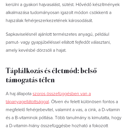
kerülni a gyakori hajvasalást, sütést. Hővédő készítmények
alkalmazása tudományosan igazolt módon csökkenti a
hajszálak fehérjeszerkezetének károsodását.
Sapkaviselésnél ajánlott természetes anyagú, például
pamut- vagy gyapjúbéléssel ellátott fejfedőt választani,
amely kevésbé dörzsöli a hajat.
Táplálkozás és életmód: belső
támogatás télen
A haj állapota
szoros összefüggésben van a
tápanyagellátottsággal
. Ötven év felett különösen fontos a
megfelelő fehérjebevitel, valamint a vas, a cink, a D-vitamin
és a B-vitaminok pótlása. Több tanulmány is kimutatta, hogy
a D-vitamin-hiány összefüggésbe hozható a fokozott