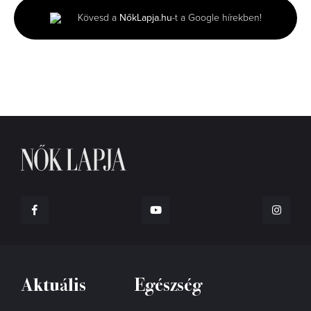
minutes,
Kövesd a
NőkLapja.hu
-t a Google hírekben!
6
seconds
Aktuális
Egészség