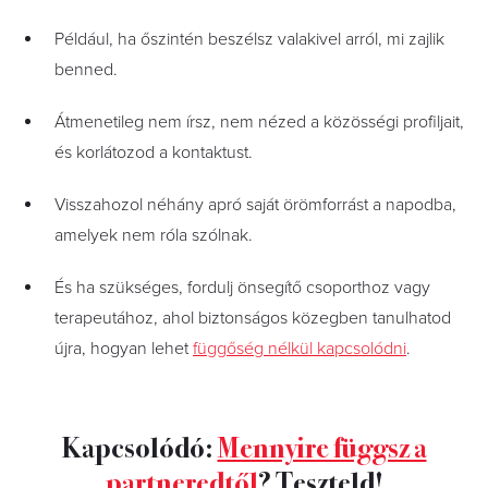
Például, ha őszintén beszélsz valakivel arról, mi zajlik
benned.
Átmenetileg nem írsz, nem nézed a közösségi profiljait,
és korlátozod a kontaktust.
Visszahozol néhány apró saját örömforrást a napodba,
amelyek nem róla szólnak.
És ha szükséges, fordulj önsegítő csoporthoz vagy
terapeutához, ahol biztonságos közegben tanulhatod
újra, hogyan lehet
függőség nélkül kapcsolódni
.
Kapcsolódó:
Mennyire függsz a
partneredtől
? Teszteld!