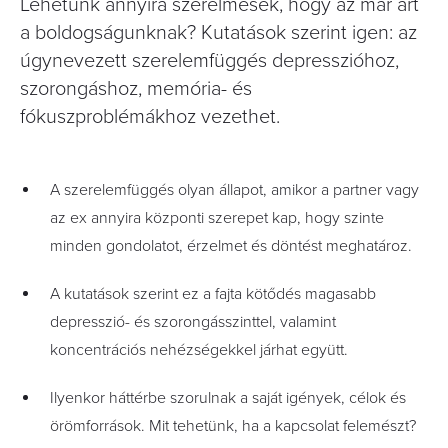
Lehetünk annyira szerelmesek, hogy az már árt
a boldogságunknak? Kutatások szerint igen: az
úgynevezett szerelemfüggés depresszióhoz,
szorongáshoz, memória- és
fókuszproblémákhoz vezethet.
A szerelemfüggés olyan állapot, amikor a partner vagy
az ex annyira központi szerepet kap, hogy szinte
minden gondolatot, érzelmet és döntést meghatároz.
A kutatások szerint ez a fajta kötődés magasabb
depresszió- és szorongásszinttel, valamint
koncentrációs nehézségekkel járhat együtt.
Ilyenkor háttérbe szorulnak a saját igények, célok és
örömforrások. Mit tehetünk, ha a kapcsolat felemészt?