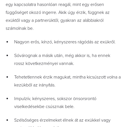
egy kapcsolatra hasonlóan reagál, mint egy erősen
függőséget okozó ingerre. Akik úgy érzik, függnek az
exüktől vagy a partnerüktől, gyakran az alábbiakról
számolnak be.
Nagyon erős, kínzó, kényszeres rágódás az exükről.
Sóvárognak a másik után, még akkor is, ha ennek
rossz következményei vannak.
Tehetetlennek érzik magukat, mintha kicsúszott volna a
kezükből az irányítás.
Impulzív, kényszeres, sokszor önsorsrontó
viselkedésekbe csúsznak bele.
Szélsőséges érzelmeket élnek át az exükkel vagy