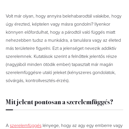
Volt már olyan, hogy annyira belehabarodtál valakibe, hogy
úgy érezted, képtelen vagy másra gondolni? Ilyenkor
könnyen előfordulhat, hogy a párodtól való függés miatt
nehezebben tudsz a munkádra, a tanulásra vagy az életed
más területeire figyelni. Ezt a jelenséget nevezik addiktív
szerelemnek. Kutatások szerint a felnőttek jelentős része
(nagyjából minden ötödik ember) tapasztalt már magán
szerelemfüggésre utaló jeleket (kényszeres gondolatok,
sóvárgás, kontrollvesztés-érzés).
Mit jelent pontosan a szerelemfüggés?
A
szerelemfüggés
lényege, hogy az agy egy emberre vagy