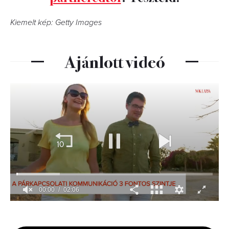
Kiemelt kép: Getty Images
Ajánlott videó
00:01
02:06
0
seconds
of
2