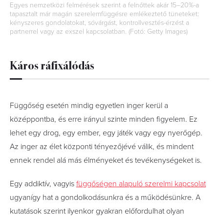
Egyes nemzetközi felmérések szerint a felnőttek akár 15–20%-a
tapasztalt már magán szerelemfüggésre emlékeztető tüneteket:
kényszeres gondolatokat, sóvárgást, kontrollvesztés-érzést a
partnerrel vagy az exszel kapcsolatban. (Fotó: Getty Images)
Káros ráfixálódás
Függőség esetén mindig egyetlen inger kerül a
középpontba, és erre irányul szinte minden figyelem. Ez
lehet egy drog, egy ember, egy játék vagy egy nyerőgép.
Az inger az élet központi tényezőjévé válik, és mindent
ennek rendel alá más élményeket és tevékenységeket is.
Egy addiktív, vagyis
függőségen alapuló szerelmi kapcsolat
ugyanígy hat a gondolkodásunkra és a működésünkre. A
kutatások szerint ilyenkor gyakran előfordulhat olyan