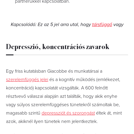
partnerükkel kapcsolatban.
Kapcsolódó: Ez az 5 jel arra utal, hogy
társfüggő
vagy
Depresszió, koncentrációs zavarok
Egy friss kutatásban Giacobbe és munkatársai a
szerelemfüggés jelei
és a kognitív működés (emlékezet,
koncentráció) kapcsolatát vizsgálták. A 600 felnőtt
résztvevő válaszai alapján azt találták, hogy akik enyhe
vagy súlyos szerelemfüggéses tünetekről számoltak be,
magasabb szintű
depressziót és szorongást
éltek át, mint
azok, akiknél ilyen tünetek nem jelentkeztek.