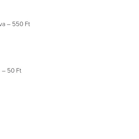
lva – 550 Ft
j – 50 Ft