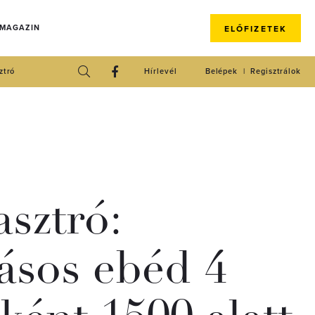
 MAGAZIN
ELŐFIZETEK
ztró
Hírlevél
Belépek
Regisztrálok
asztró:
ásos ebéd 4