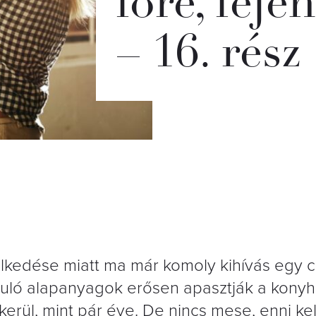
főre, feje
– 16. rész
kedése miatt ma már komoly kihívás egy c
uló alapanyagok erősen apasztják a konyh
kerül, mint pár éve. De nincs mese, enni ke