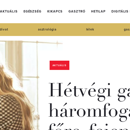
AKTUÁLIS
EGÉSZSÉG
KIKAPCS
GASZTRÓ
HETILAP
DIGITÁLIS
divat
asztrológia
lélek
gas
AKTUÁLIS
Hétvégi g
háromfog