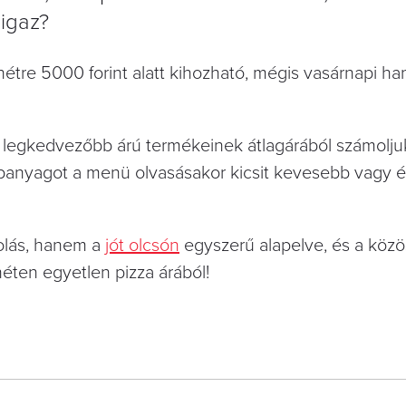
 igaz?
hétre 5000 forint alatt kihozható, mégis vasárnapi ha
k legkedvezőbb árú termékeinek átlagárából számoljuk
apanyagot a menü olvasásakor kicsit kevesebb vagy 
molás, hanem a
jót olcsón
egyszerű alapelve, és a közös
héten egyetlen pizza árából!