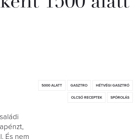
nként 1500 alatt
5000 ALATT
GASZTRO
HÉTVÉGI GASZTRÓ
OLCSÓ RECEPTEK
SPÓROLÁS
saládi
apénzt,
ll. És nem