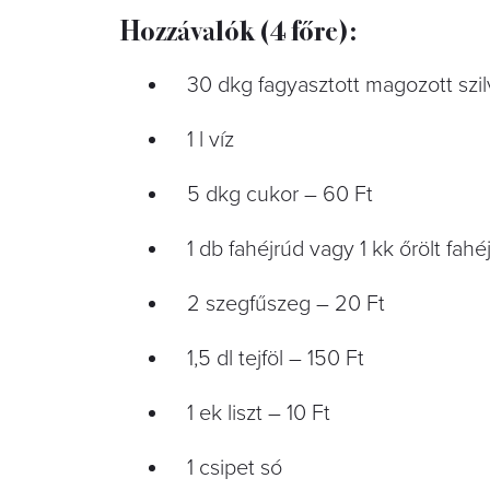
Hozzávalók (4 főre):
30 dkg fagyasztott magozott szi
1 l víz
5 dkg cukor – 60 Ft
1 db fahéjrúd vagy 1 kk őrölt fahé
2 szegfűszeg – 20 Ft
1,5 dl tejföl – 150 Ft
1 ek liszt – 10 Ft
1 csipet só