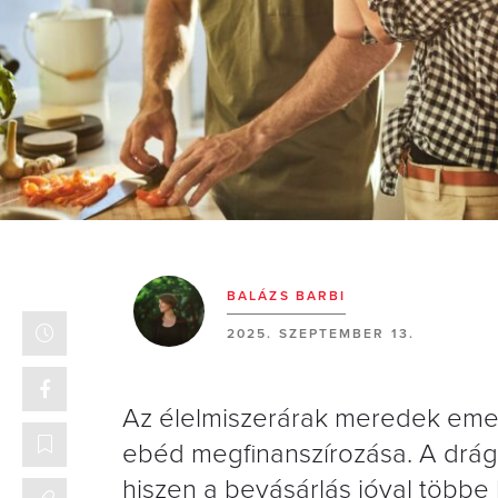
BALÁZS BARBI
2025. SZEPTEMBER 13.
Az élelmiszerárak meredek emel
ebéd megfinanszírozása. A drág
hiszen a bevásárlás jóval többe 