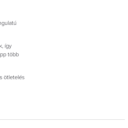
ngulatú
, így
épp több
 ötletelés