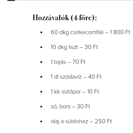
Hozzávalók (4 főre):
60 dkg csirkecomfilé – 1 800 Ft
10 dkg liszt – 30 Ft
1 tojás – 70 Ft
1 dl szódavíz – 40 Ft
1 kk sütőpor – 10 Ft
só, bors – 30 Ft
olaj a sütéshez – 250 Ft