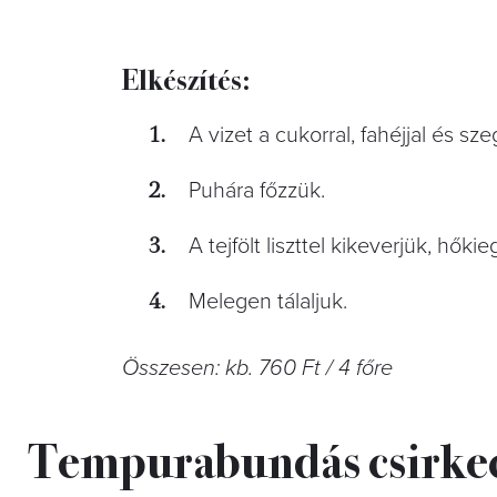
Elkészítés:
A vizet a cukorral, fahéjjal és sz
Puhára főzzük.
A tejfölt liszttel kikeverjük, hőki
Melegen tálaljuk.
Összesen: kb. 760 Ft / 4 főre
Tempurabundás csirkeco