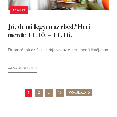
GASZTRÓ
Jó, de mi legyen az ebéd? Heti
menü: 11.10. – 11.16.
Finomságok az ősz sztárjaival az e heti menü listájában.
BALÁZS BARBI
2 PERC
1
2
…
16
Következő