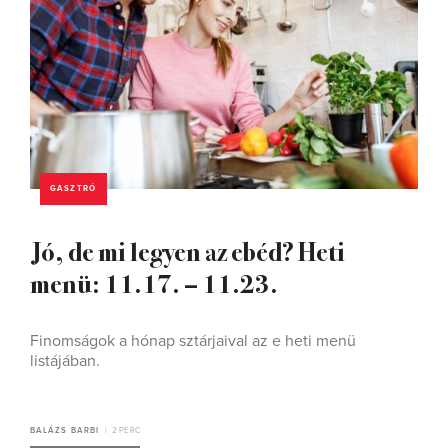
GASZTRÓ
Jó, de mi legyen az ebéd? Heti
menü: 11.17. – 11.23.
Finomságok a hónap sztárjaival az e heti menü
listájában.
BALÁZS BARBI
2 PERC