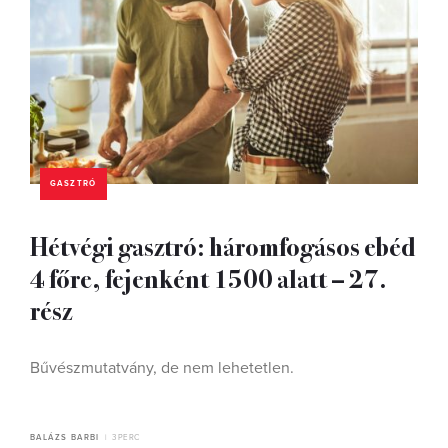
GASZTRÓ
Hétvégi gasztró: háromfogásos ebéd
4 főre, fejenként 1500 alatt – 27.
rész
Bűvészmutatvány, de nem lehetetlen.
BALÁZS BARBI
3 PERC