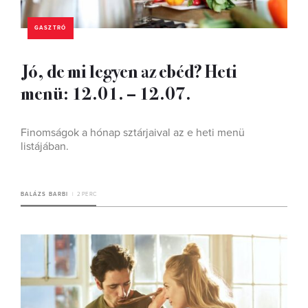
GASZTRÓ
Jó, de mi legyen az ebéd? Heti
menü: 12.01. – 12.07.
Finomságok a hónap sztárjaival az e heti menü
listájában.
BALÁZS BARBI
2 PERC