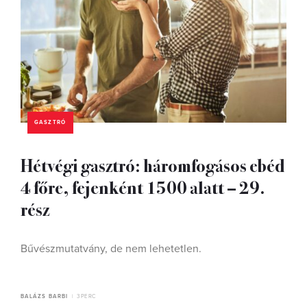
GASZTRÓ
Hétvégi gasztró: háromfogásos ebéd
4 főre, fejenként 1500 alatt – 29.
rész
Bűvészmutatvány, de nem lehetetlen.
BALÁZS BARBI
3 PERC