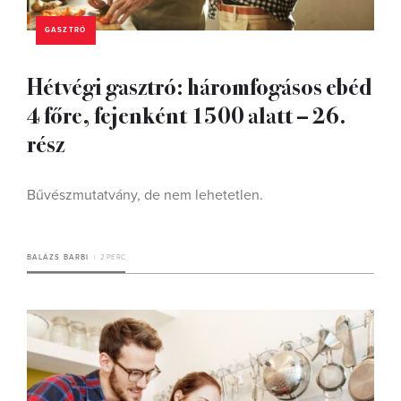
GASZTRÓ
Hétvégi gasztró: háromfogásos ebéd
4 főre, fejenként 1500 alatt – 26.
rész
Bűvészmutatvány, de nem lehetetlen.
BALÁZS BARBI
2 PERC