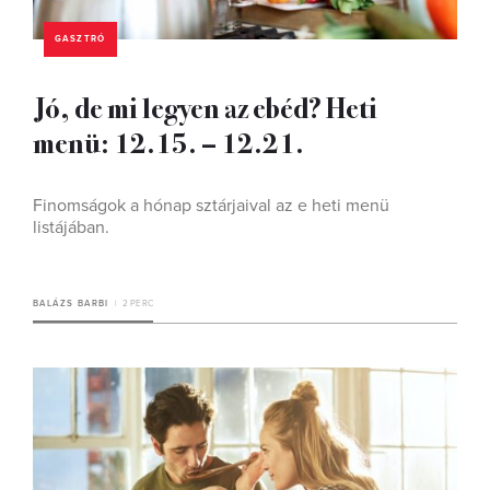
GASZTRÓ
Jó, de mi legyen az ebéd? Heti
menü: 12.15. – 12.21.
Finomságok a hónap sztárjaival az e heti menü
listájában.
BALÁZS BARBI
2 PERC