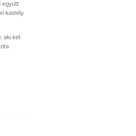
 együtt
ri kastély
, aki két
zóta
?