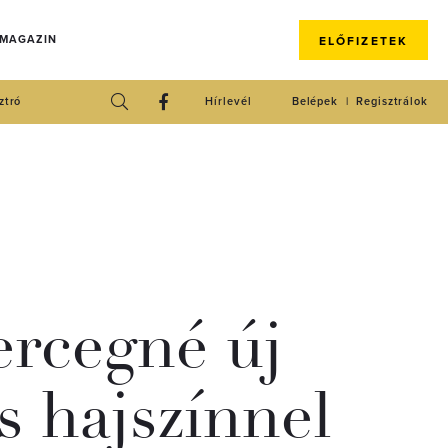
 MAGAZIN
ELŐFIZETEK
ztró
Hírlevél
Belépek
Regisztrálok
ercegné új
és hajszínnel