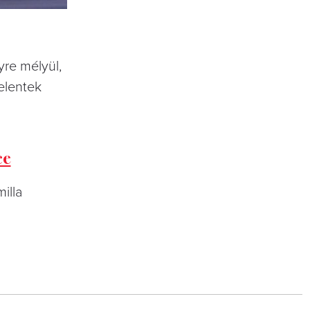
yre mélyül,
elentek
ce
milla