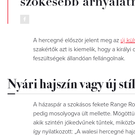
szőkésebb árnyalatr
A hercegné először jelent meg az
új kü
szakértők azt is kiemelik, hogy a király
feszültségek állandóan fellángolnak.
Nyári hajszín vagy új stí
A házaspár a szokásos fekete Range Rov
pedig mosolyogva ült mellette. Mögöttü
akik szintén jókedvűnek tűntek, miközben
így nyilatkozott: „A walesi hercegné ha