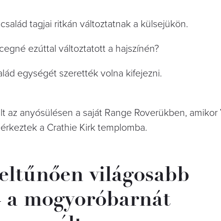
i család tagjai ritkán változtatnak a külsejükön.
cegné ezúttal változtatott a hajszínén?
alád egységét szerették volna kifejezni.
 ült az anyósülésen a saját Range Roverükben, amikor
érkeztek a Crathie Kirk templomba.
feltűnően világosabb
 – a mogyoróbarnát