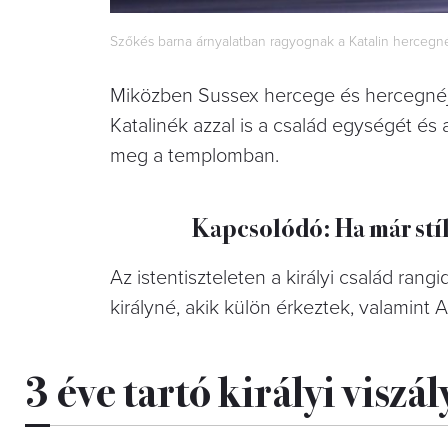
Szőkés barna árnyalatban ragyognak a Katalin hercegné t
Miközben Sussex hercege és hercegnéje é
Katalinék azzal is a család egységét é
meg a templomban.
Kapcsolódó: Ha már stí
Az istentiszteleten a királyi család rangid
királyné, akik külön érkeztek, valamint 
3 éve tartó királyi viszál