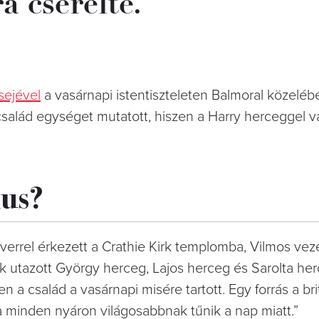
a cserélte.
lsejével
a vasárnapi istentiszteleten Balmoral közeléb
i család egységet mutatott, hiszen a Harry herceggel v
lus?
errel érkezett a Crathie Kirk templomba, Vilmos veze
k utazott György herceg, Lajos herceg és Sarolta her
 a család a vasárnapi misére tartott. Egy forrás a br
ja minden nyáron világosabbnak tűnik a nap miatt.”