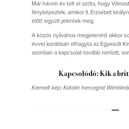
Már három év telt el azóta, hogy Vilmos
fényképezték, amikor II. Erzsébet királ
előtt együtt jelentek meg.
A közös nyilvános megjelenést akkor sok
évvel korábban elhagyta az Egyesült Kir
azonban a kapcsolat tovább romlott, sor
Kapcsolódó: Kik a bri
Kiemelt kép: Katalin hercegné Wimbled