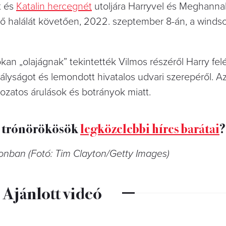
t és
Katalin hercegnét
utoljára Harryvel és Meghannal
ynő halálát követően, 2022. szeptember 8-án, a windso
an „olajágnak” tekintették Vilmos részéről Harry felé
ályságot és lemondott hivatalos udvari szerepéről. A
ozatos árulások és botrányok miatt.
t trónörökösök
legközelebbi híres barátai
onban (Fotó: Tim Clayton/Getty Images)
Ajánlott videó