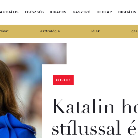
AKTUÁLIS
EGÉSZSÉG
KIKAPCS
GASZTRÓ
HETILAP
DIGITÁLIS
divat
asztrológia
lélek
gas
AKTUÁLIS
Katalin h
stílussal 