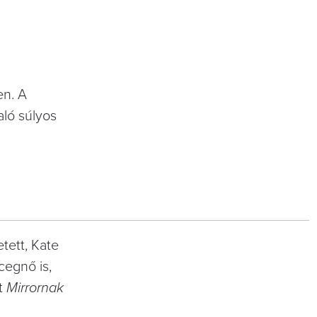
en. A
aló súlyos
tett, Kate
cegnő is,
it
Mirrornak