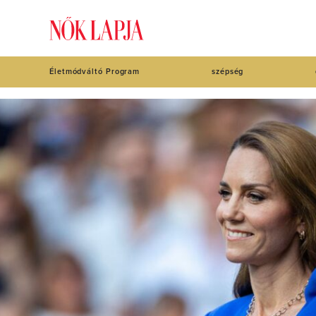
Életmódváltó Program
szépség