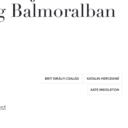
g Balmoralban
BRIT KIRÁLYI CSALÁD
KATALIN HERCEGNÉ
KATE MIDDLETON
ust