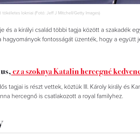
ökéletes lokniai (Fotó: Jeff J Mitchell/Getty Images)
s a királyi család többi tagja között a szakadék eg
s a hagyományok fontosságát üzenték, hogy a együtt j
lus,
ez a szoknya Katalin hercegné kedven
ős tagjai is részt vettek, köztük III. Károly király és Ka
Anna hercegnő is csatlakozott a royal familyhez.
y