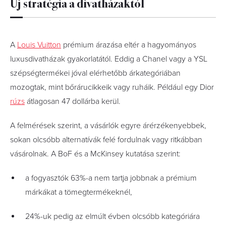
Új stratégia a divatházaktól
A
Louis Vuitton
prémium árazása eltér a hagyományos
luxusdivatházak gyakorlatától. Eddig a Chanel vagy a YSL
szépségtermékei jóval elérhetőbb árkategóriában
mozogtak, mint bőrárucikkeik vagy ruháik. Például egy Dior
rúzs
átlagosan 47 dollárba kerül.
A felmérések szerint, a vásárlók egyre árérzékenyebbek,
sokan olcsóbb alternatívák felé fordulnak vagy ritkábban
vásárolnak. A BoF és a McKinsey kutatása szerint:
a fogyasztók 63%-a nem tartja jobbnak a prémium
márkákat a tömegtermékeknél,
24%-uk pedig az elmúlt évben olcsóbb kategóriára