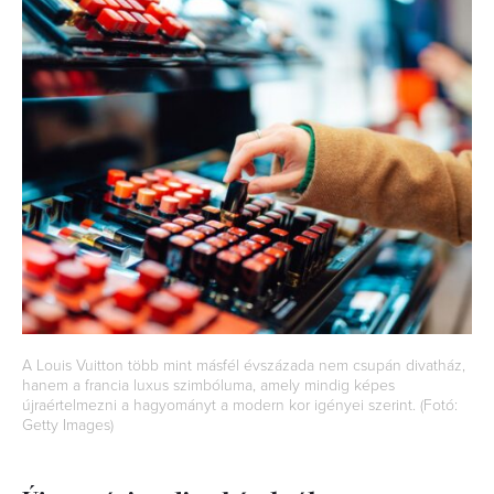
A Louis Vuitton több mint másfél évszázada nem csupán divatház,
hanem a francia luxus szimbóluma, amely mindig képes
újraértelmezni a hagyományt a modern kor igényei szerint. (Fotó:
Getty Images)