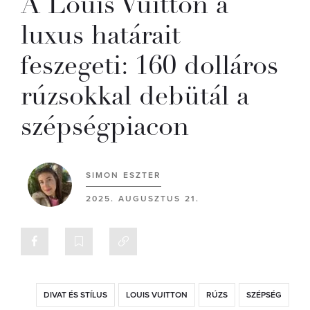
A Louis Vuitton a
luxus határait
feszegeti: 160 dolláros
rúzsokkal debütál a
szépségpiacon
SIMON ESZTER
2025. AUGUSZTUS 21.
DIVAT ÉS STÍLUS
LOUIS VUITTON
RÚZS
SZÉPSÉG