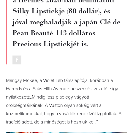
a Hermès 2020-ban bemutatott
Silky Lipstickje (80 dollár), és
jóval meghaladják a japán Clé de
Peau Beauté 113 dolláros
Precious Lipstickjét is.
Marigay McKee, a Violet Lab társalapítója, korábban a
Harrods és a Saks Fifth Avenue beszerzési vezetője így
nyilatkozott:„Mindig lesz piac egy vágyott
örökségmárkának. A Vuitton olyan sokáig várt a
kozmetikumokkal, hogy a vásárlók rendkívül izgatottak. A
tradíció adott, de a minőséget is hozniuk kell.”