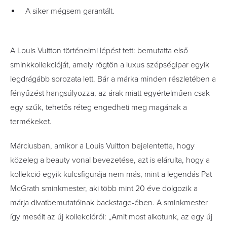
A siker mégsem garantált.
A Louis Vuitton történelmi lépést tett: bemutatta első
sminkkollekcióját, amely rögtön a luxus szépségipar egyik
legdrágább sorozata lett. Bár a márka minden részletében a
fényűzést hangsúlyozza, az árak miatt egyértelműen csak
egy szűk, tehetős réteg engedheti meg magának a
termékeket.
Márciusban, amikor a Louis Vuitton bejelentette, hogy
közeleg a beauty vonal bevezetése, azt is elárulta, hogy a
kollekció egyik kulcsfigurája nem más, mint a legendás Pat
McGrath sminkmester, aki több mint 20 éve dolgozik a
márja divatbemutatóinak backstage-ében. A sminkmester
így mesélt az új kollekcióról: „Amit most alkotunk, az egy új