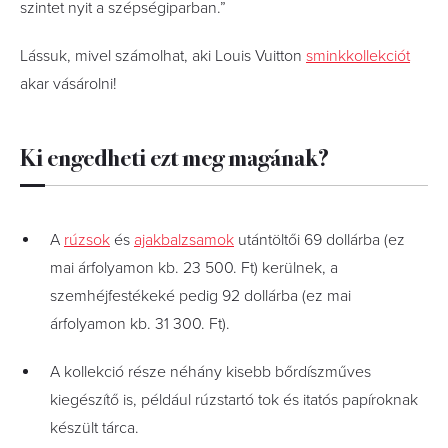
szintet nyit a szépségiparban.”
Lássuk, mivel számolhat, aki Louis Vuitton
sminkkollekciót
akar vásárolni!
Ki engedheti ezt meg magának?
A
rúzsok
és
ajakbalzsamok
utántöltői 69 dollárba (ez
mai árfolyamon kb. 23 500. Ft) kerülnek, a
szemhéjfestékeké pedig 92 dollárba (ez mai
árfolyamon kb. 31 300. Ft).
A kollekció része néhány kisebb bőrdíszműves
kiegészítő is, például rúzstartó tok és itatós papíroknak
készült tárca.