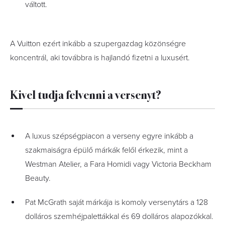
váltott.
A Vuitton ezért inkább a szupergazdag közönségre
koncentrál, aki továbbra is hajlandó fizetni a luxusért.
Kivel tudja felvenni a versenyt?
A luxus szépségpiacon a verseny egyre inkább a
szakmaiságra épülő márkák felől érkezik, mint a
Westman Atelier, a Fara Homidi vagy Victoria Beckham
Beauty.
Pat McGrath saját márkája is komoly versenytárs a 128
dolláros szemhéjpalettákkal és 69 dolláros alapozókkal.