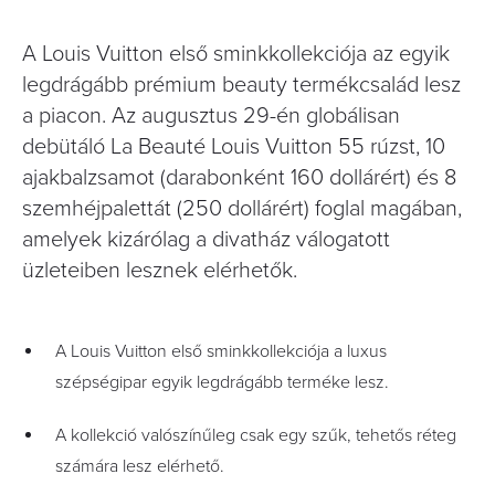
A Louis Vuitton első sminkkollekciója az egyik
legdrágább prémium beauty termékcsalád lesz
a piacon. Az augusztus 29-én globálisan
debütáló La Beauté Louis Vuitton 55 rúzst, 10
ajakbalzsamot (darabonként 160 dollárért) és 8
szemhéjpalettát (250 dollárért) foglal magában,
amelyek kizárólag a divatház válogatott
üzleteiben lesznek elérhetők.
A Louis Vuitton első sminkkollekciója a luxus
szépségipar egyik legdrágább terméke lesz.
A kollekció valószínűleg csak egy szűk, tehetős réteg
számára lesz elérhető.