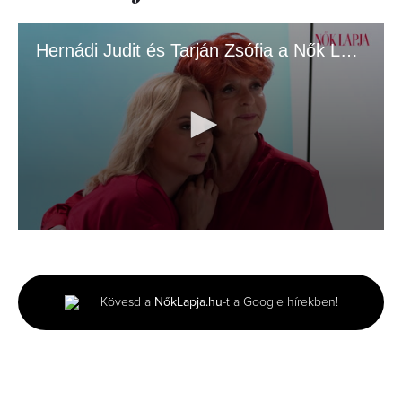
Hernádi Judit és Tarján Zsófia a Nők Lapja címlapján.mp4
0
seconds
of
3
minutes,
Kövesd a
NőkLapja.hu
-t a Google hírekben!
2
seconds