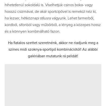
hihetetlenül sokoldalú is. Viselhetjük csinos boka- vagy
hosszú csizmával, de akár sportcipővel is remekül néz ki,
ha lezser, hétköznapi stílusra vágyunk. Lehet farmerből,
kordból, sifonból vagy műbőrből, a lényeg a közepes hossz
és a könnyen kombinálható fazon.
Ha fiatalos szettet szeretnénk, akkor ne riadjunk meg a
színes midi szoknya-sportipő kombinációtól! Az alábbi
galériában mutatunk rá példát!