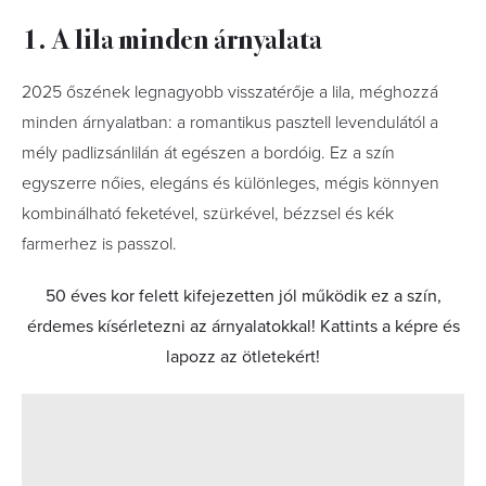
1. A lila minden árnyalata
2025 őszének legnagyobb visszatérője a lila, méghozzá
minden árnyalatban: a romantikus pasztell levendulától a
mély padlizsánlilán át egészen a bordóig. Ez a szín
egyszerre nőies, elegáns és különleges, mégis könnyen
kombinálható feketével, szürkével, bézzsel és kék
farmerhez is passzol.
50 éves kor felett kifejezetten jól működik ez a szín,
érdemes kísérletezni az árnyalatokkal! Kattints a képre és
lapozz az ötletekért!