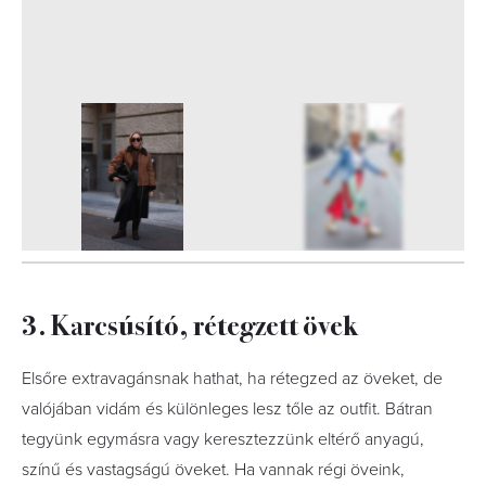
3
FOTÓ
3. Karcsúsító, rétegzett övek
Elsőre extravagánsnak hathat, ha rétegzed az öveket, de
valójában vidám és különleges lesz tőle az outfit. Bátran
tegyünk egymásra vagy keresztezzünk eltérő anyagú,
színű és vastagságú öveket. Ha vannak régi öveink,