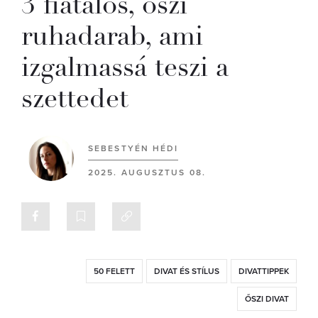
3 fiatalos, őszi
ruhadarab, ami
izgalmassá teszi a
szettedet
SEBESTYÉN HÉDI
2025. AUGUSZTUS 08.
50 FELETT
DIVAT ÉS STÍLUS
DIVATTIPPEK
ŐSZI DIVAT