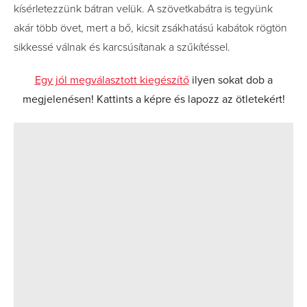
kísérletezzünk bátran velük. A szövetkabátra is tegyünk
akár több övet, mert a bő, kicsit zsákhatású kabátok rögtön
sikkessé válnak és karcsúsítanak a szűkítéssel.
Egy jól megválasztott kiegészítő
ilyen sokat dob a
megjelenésen! Kattints a képre és lapozz az ötletekért!