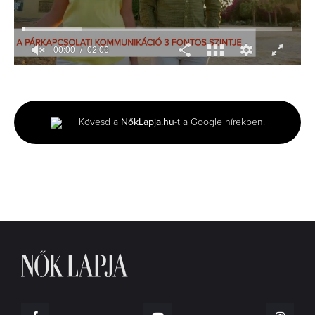
00:01
02:06
0
seconds
of
2
minutes,
Kövesd a
NőkLapja.hu
-t a Google hírekben!
6
seconds