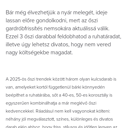
Bár még élvezhetjük a nyár melegét, ideje
lassan előre gondolkodni, mert az őszi
gardróbfrissítés nemsokára aktuálissá válik.
Ezzel 3 őszi darabbal feldobhatod a ruhatáradat,
illetve úgy lehetsz divatos, hogy nem vered
nagy költségekbe magadat.
A 2025-ös őszi trendek között három olyan kulcsdarab is
van, amelyeket kortól függetlenül bárki könnyedén
beépíthet a ruhatárába, sőt a 40-es, 50-es korosztály is
egyszerűen kombinálhatja a már meglévő őszi
kedvencekkel. Ráadásul nem kell vagyonokat költeni:
néhány jól megválasztott, színes, különleges és divatos
darab elég ahhoz, hogy friss, stílusos és időtlen legyen az