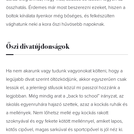
összhatás. Érdemes már most beszerezni ezeket, hiszen a
boltok kínálata ilyenkor még bőséges, és felkészülten
vághatunk neki a kora őszi hűvösebb napoknak.
Őszi divatújdonságok
Ha nem akarunk vagy tudunk vagyonokat költeni, hogy a
legújabb divat szerint öltözködjünk, akkor egyszerűen csak
lessük el, a jelenlegi stílusok közül mi passzol hozzánk a
legjobban. Még mindig arat a „back to school” irányzat, az
iskolás egyenruhára hajazó szettek, azaz a kockás ruhák és
a mellények. Nem lőhetsz mellé egy kockás rakott
szoknyával és egy fekete kötött mellénnyel, amiket lapos,
kötős cipővel, magas sarkúval és sportcipővel is jól néz ki.