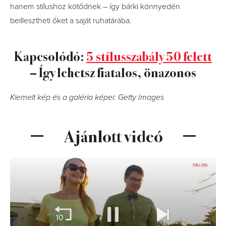
hanem stílushoz kötődnek – így bárki könnyedén
beillesztheti őket a saját ruhatárába.
Kapcsolódó:
5 stílusszabály 50 felett
– Így lehetsz fiatalos, önazonos
Kiemelt kép és a galéria képei: Getty Images
Ajánlott videó