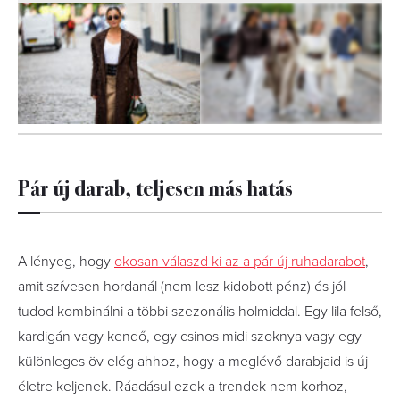
3
FOTÓ
Pár új darab, teljesen más hatás
A lényeg, hogy
okosan válaszd ki az a pár új ruhadarabot
,
amit szívesen hordanál (nem lesz kidobott pénz) és jól
tudod kombinálni a többi szezonális holmiddal. Egy lila felső,
kardigán vagy kendő, egy csinos midi szoknya vagy egy
különleges öv elég ahhoz, hogy a meglévő darabjaid is új
életre keljenek. Ráadásul ezek a trendek nem korhoz,