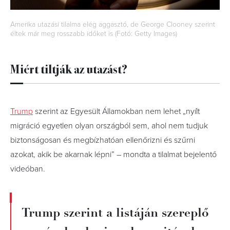
Amerika utazási tilalma elég aggasztó, de George Clooney szerint
éltek már meg rosszabb időket is (Fotó: Getty Images)
Miért tiltják az utazást?
Trump
szerint az Egyesült Államokban nem lehet „nyílt
migráció egyetlen olyan országból sem, ahol nem tudjuk
biztonságosan és megbízhatóan ellenőrizni és szűrni
azokat, akik be akarnak lépni” – mondta a tilalmat bejelentő
videóban.
Trump szerint a listáján szereplő