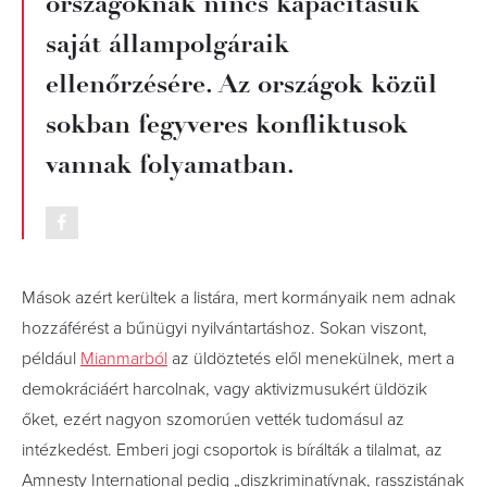
országoknak nincs kapacitásuk
saját állampolgáraik
ellenőrzésére. Az országok közül
sokban fegyveres konfliktusok
vannak folyamatban.
Mások azért kerültek a listára, mert kormányaik nem adnak
hozzáférést a bűnügyi nyilvántartáshoz. Sokan viszont,
például
Mianmarból
az üldöztetés elől menekülnek, mert a
demokráciáért harcolnak, vagy aktivizmusukért üldözik
őket, ezért nagyon szomorúen vették tudomásul az
intézkedést. Emberi jogi csoportok is bírálták a tilalmat, az
Amnesty International pedig „diszkriminatívnak, rasszistának