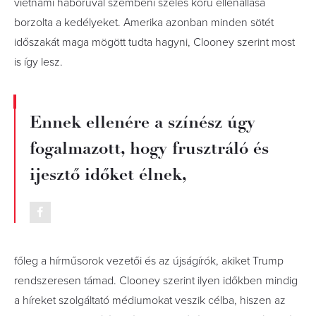
vietnámi háborúval szembeni széles körű ellenállása
borzolta a kedélyeket. Amerika azonban minden sötét
időszakát maga mögött tudta hagyni, Clooney szerint most
is így lesz.
Ennek ellenére a színész úgy
fogalmazott, hogy frusztráló és
ijesztő időket élnek,
főleg a hírműsorok vezetői és az újságírók, akiket Trump
rendszeresen támad. Clooney szerint ilyen időkben mindig
a híreket szolgáltató médiumokat veszik célba, hiszen az