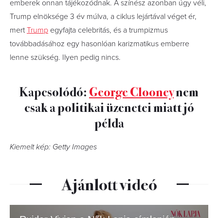
emberek onnan tájékozódnak. A színész azonban úgy véli,
Trump elnöksége 3 év múlva, a ciklus lejártával véget ér,
mert
Trump
egyfajta celebritás, és a trumpizmus
továbbadásához egy hasonlóan karizmatikus emberre
lenne szükség. Ilyen pedig nincs.
Kapcsolódó:
George Clooney
nem
csak a politikai üzenetei miatt jó
példa
Kiemelt kép: Getty Images
Ajánlott videó