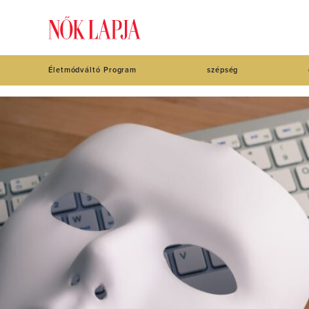
Életmódváltó Program
szépség