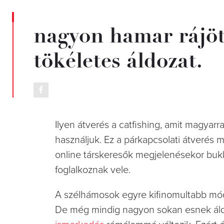
nagyon hamar rájöt
tökéletes áldozat.
Ilyen átverés a catfishing, amit magyarr
használjuk. Ez a párkapcsolati átverés m
online társkeresők megjelenésekor buk
foglalkoznak vele.
A szélhámosok egyre kifinomultabb mód
De még mindig nagyon sokan esnek áld