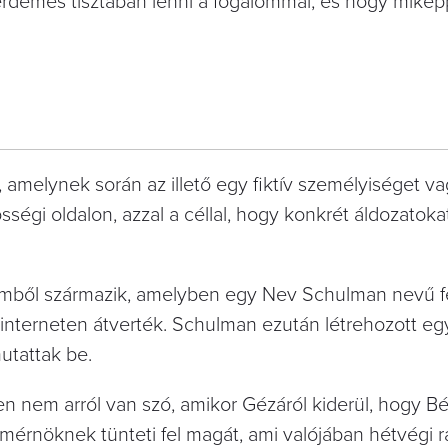
rdemes tisztában lenni a fogalommal, és hogy mikép
 amelynek során az illető egy fiktív személyiséget v
égi oldalon, azzal a céllal, hogy konkrét áldozatoka
mből származik, amelyben egy Nev Schulman nevű fé
z interneten átverték. Schulman ezután létrehozott e
utattak be.
en nem arról van szó, amikor Gézáról kiderül, hogy Bé
érnöknek tünteti fel magát, ami valójában hétvégi ra