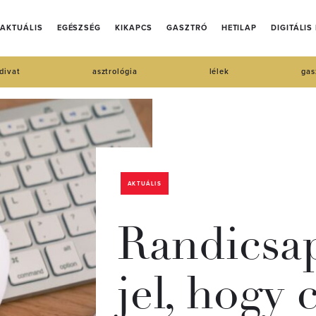
AKTUÁLIS
EGÉSZSÉG
KIKAPCS
GASZTRÓ
HETILAP
DIGITÁLIS
divat
asztrológia
lélek
gas
AKTUÁLIS
Randicsap
jel, hogy 