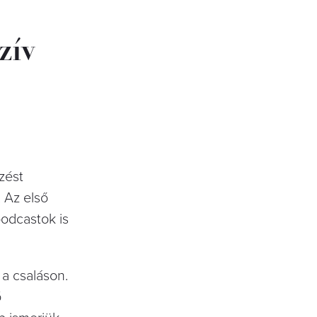
zív
zést
. Az első
odcastok is
a csaláson.
ó