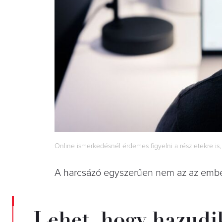
Online ismerkedésnél érdemes figyelni a részletekre is
A harcsázó egyszerűen nem az az embe
Lehet, hogy hazudik