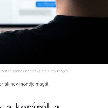
, mert árulkodóak lehetnek (Fotó: Getty Images)
r, akinek mondja magát.
 a koráról, a