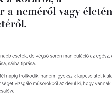
r a neméről vagy életé
téről.
tlanabb esetek, de végső soron manipuláció az egész
a, sárba tiprása.
él napig trollkodik, hanem igyekszik kapcsolatot kiala
enséget vizsgáló műsorokból az derül ki, hogy vannak,
salóval.