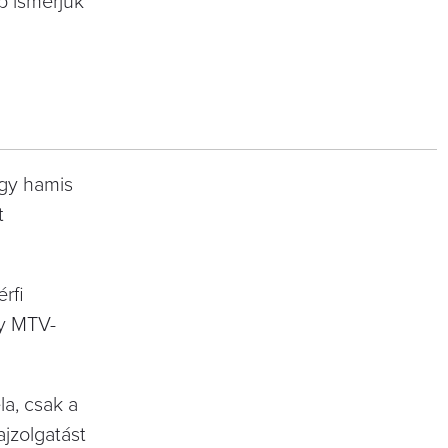
p ismerjük
agy hamis
t
rfi
gy MTV-
la, csak a
jzolgatást