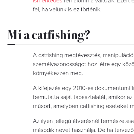
ismerkedés
rémálommá változik. Ezért é
fel, ha velünk is ez történik.
Mi a catfishing?
A catfishing megtévesztés, manipuláció,
személyazonosságot hoz létre egy közöss
környékezzen meg.
A kifejezés egy 2010-es dokumentumfil
bemutatta saját tapasztalatát, amikor a
műsort, amelyben catfishing eseteket m
Az ilyen jellegű átverésnél természetes
második nevét használja. De ha tervezőm