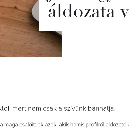
áldozata 
ól, mert nem csak a szívünk bánhatja.
 maga csalóit: ők azok, akik hamis profilról áldozato