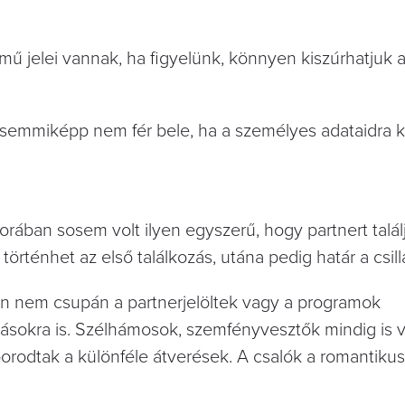
mű jelei vannak, ha figyelünk, könnyen kiszúrhatjuk a
semmiképp nem fér bele, ha a személyes adataidra k
rában sosem volt ilyen egyszerű, hogy partnert talá
örténhet az első találkozás, utána pedig határ a csil
n nem csupán a partnerjelöltek vagy a programok
ásokra is. Szélhámosok, szemfényvesztők mindig is v
porodtak a különféle átverések. A csalók a romantiku