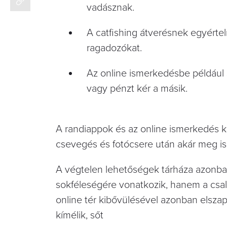
vadásznak.
A catfishing átverésnek egyértel
ragadozókat.
Az online ismerkedésbe például 
vagy pénzt kér a másik.
A randiappok és az online ismerkedés ko
csevegés és fotócsere után akár meg is t
A végtelen lehetőségek tárháza azonba
sokféleségére vonatkozik, hanem a csal
online tér kibővülésével azonban elsza
kímélik, sőt