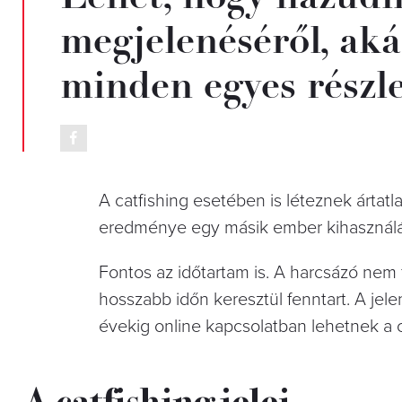
megjelenéséről, aká
minden egyes részle
A catfishing esetében is léteznek árta
eredménye egy másik ember kihasználás
Fontos az időtartam is. A harcsázó nem f
hosszabb időn keresztül fenntart. A jel
évekig online kapcsolatban lehetnek a c
A catfishing jelei