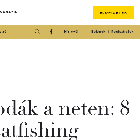
 MAGAZIN
ELŐFIZETEK
ztró
Hírlevél
Belépek
Regisztrálok
dák a neten: 8
catfishing