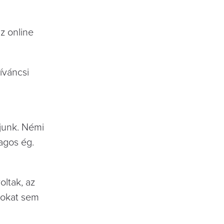
z online
íváncsi
ljunk. Némi
lagos ég.
oltak, az
sokat sem