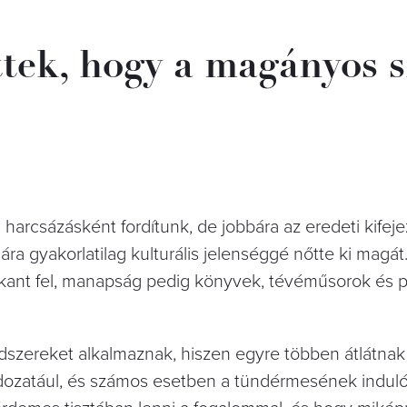
tek, hogy a magányos s
a harcsázásként fordítunk, de jobbára az eredeti kifeje
ára gyakorlatilag kulturális jelenséggé nőtte ki magát
kant fel, manapság pedig könyvek, tévéműsorok és p
szereket alkalmaznak, hiszen egyre többen átlátnak 
ozatául, és számos esetben a tündérmesének indul