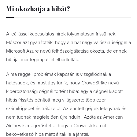
Mi okozhatja a hibát?
A leállással kapcsolatos hírek folyamatosan frissülnek.
Először azt gyanították, hogy a hibát nagy valószínűséggel a
Microsoft Azure nevű felhőszolgáltatása okozta, de ennek
hibáját már tegnap éjjel elhárították.
A ma reggeli problémák kapcsán is vizsgálódnak a
hatóságok, és most úgy tűnik, hogy CrowdStrike nevű
kiberbiztonsági cégnél történt hiba: egy a cégnél kiadott
hibás frissítés bénított meg világszerte több ezer
számítógépet és hálózatot. Az érintett gépek lefagynak és
nem tudnak megfelelően újraindulni. Azóta az American
Airlines is megerősítette, hogy a Crowdstrike-nál
bekövetkező hiba miatt álltak le a járatai.