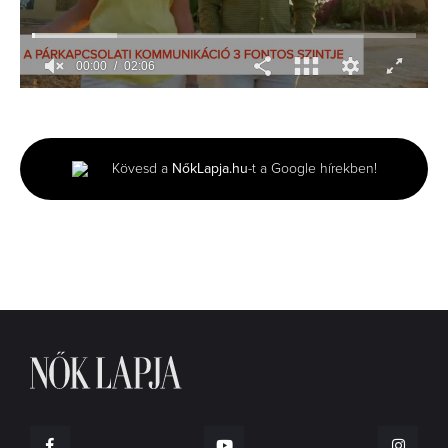
00:01
02:06
0
seconds
of
2
minutes,
Kövesd a
NőkLapja.hu
-t a Google hírekben!
6
seconds