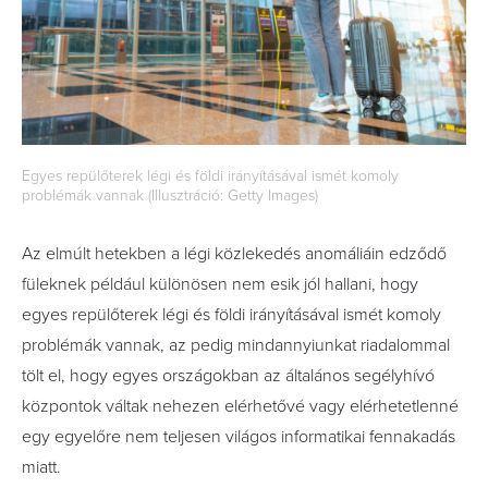
Egyes repülőterek légi és földi irányításával ismét komoly
problémák vannak (Illusztráció: Getty Images)
Az elmúlt hetekben a légi közlekedés anomáliáin edződő
füleknek például különösen nem esik jól hallani, hogy
egyes repülőterek légi és földi irányításával ismét komoly
problémák vannak, az pedig mindannyiunkat riadalommal
tölt el, hogy egyes országokban az általános segélyhívó
központok váltak nehezen elérhetővé vagy elérhetetlenné
egy egyelőre nem teljesen világos informatikai fennakadás
miatt.