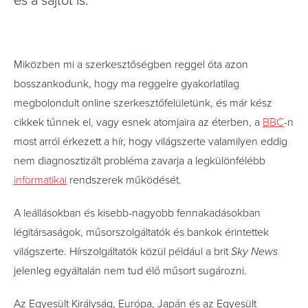
és a sajtót is.
Miközben mi a szerkesztőségben reggel óta azon
bosszankodunk, hogy ma reggelre gyakorlatilag
megbolondult online szerkesztőfelületünk, és már kész
cikkek tűnnek el, vagy esnek atomjaira az éterben, a
BBC
-n
most arról érkezett a hír, hogy világszerte valamilyen eddig
nem diagnosztizált probléma zavarja a legkülönfélébb
informatikai
rendszerek működését.
A leállásokban és kisebb-nagyobb fennakadásokban
légitársaságok, műsorszolgáltatók és bankok érintettek
világszerte. Hírszolgáltatók közül például a brit
Sky News
jelenleg egyáltalán nem tud élő műsort sugározni.
Az Egyesült Királyság, Európa, Japán és az Egyesült