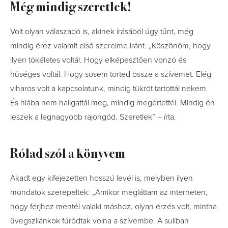
Még mindig szeretlek!
Volt olyan válaszadó is, akinek írásából úgy tűnt, még
mindig érez valamit első szerelme iránt. „Köszönöm, hogy
ilyen tökéletes voltál. Hogy elképesztően vonzó és
hűséges voltál. Hogy sosem törted össze a szívemet. Elég
viharos volt a kapcsolatunk, mindig tükröt tartottál nekem.
És hiába nem hallgattál meg, mindig megértettél. Mindig én
leszek a legnagyobb rajongód. Szeretlek” – írta.
Rólad szól a könyvem
Akadt egy kifejezetten hosszú levél is, melyben ilyen
mondatok szerepeltek: „Amikor megláttam az interneten,
hogy férjhez mentél valaki máshoz, olyan érzés volt, mintha
üvegszilánkok fúródtak volna a szívembe. A suliban