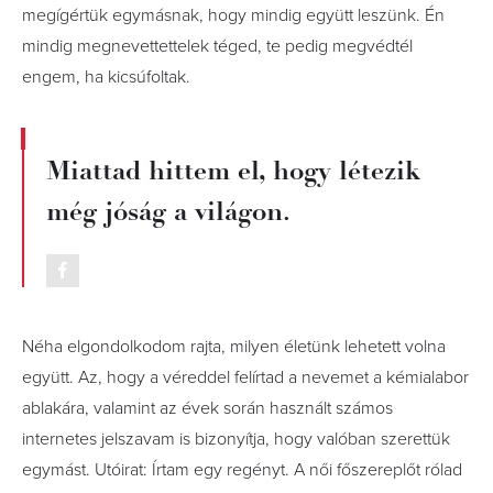
megígértük egymásnak, hogy mindig együtt leszünk. Én
mindig megnevettettelek téged, te pedig megvédtél
engem, ha kicsúfoltak.
Miattad hittem el, hogy létezik
még jóság a világon.
Néha elgondolkodom rajta, milyen életünk lehetett volna
együtt. Az, hogy a véreddel felírtad a nevemet a kémialabor
ablakára, valamint az évek során használt számos
internetes jelszavam is bizonyítja, hogy valóban szerettük
egymást. Utóirat: Írtam egy regényt. A női főszereplőt rólad