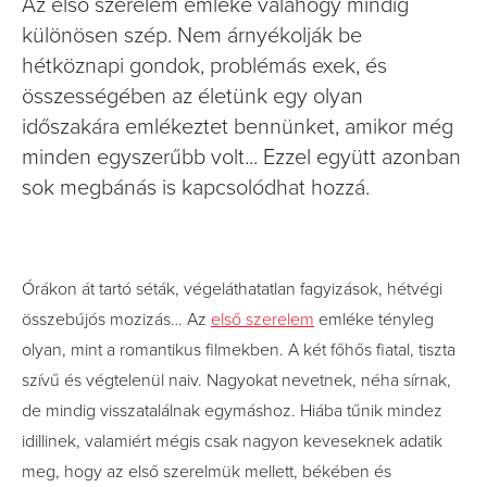
Az első szerelem emléke valahogy mindig
különösen szép. Nem árnyékolják be
hétköznapi gondok, problémás exek, és
összességében az életünk egy olyan
időszakára emlékeztet bennünket, amikor még
minden egyszerűbb volt... Ezzel együtt azonban
sok megbánás is kapcsolódhat hozzá.
Órákon át tartó séták, végeláthatatlan fagyizások, hétvégi
összebújós mozizás… Az
első szerelem
emléke tényleg
olyan, mint a romantikus filmekben. A két főhős fiatal, tiszta
szívű és végtelenül naiv. Nagyokat nevetnek, néha sírnak,
de mindig visszatalálnak egymáshoz. Hiába tűnik mindez
idillinek, valamiért mégis csak nagyon keveseknek adatik
meg, hogy az első szerelmük mellett, békében és