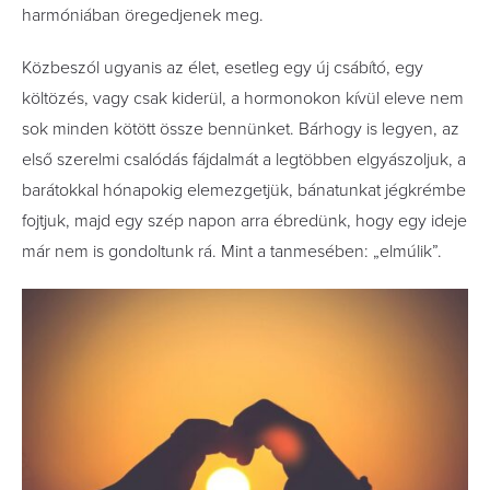
harmóniában öregedjenek meg.
Közbeszól ugyanis az élet, esetleg egy új csábító, egy
költözés, vagy csak kiderül, a hormonokon kívül eleve nem
sok minden kötött össze bennünket. Bárhogy is legyen, az
első szerelmi csalódás fájdalmát a legtöbben elgyászoljuk, a
barátokkal hónapokig elemezgetjük, bánatunkat jégkrémbe
fojtjuk, majd egy szép napon arra ébredünk, hogy egy ideje
már nem is gondoltunk rá. Mint a tanmesében: „elmúlik”.