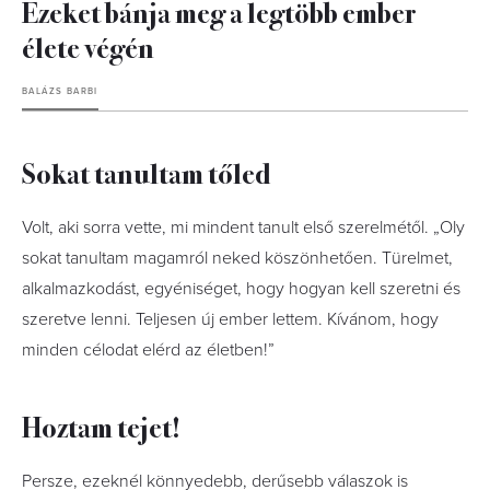
Ezeket bánja meg a legtöbb ember
élete végén
BALÁZS BARBI
Sokat tanultam tőled
Volt, aki sorra vette, mi mindent tanult első szerelmétől. „Oly
sokat tanultam magamról neked köszönhetően. Türelmet,
alkalmazkodást, egyéniséget, hogy hogyan kell szeretni és
szeretve lenni. Teljesen új ember lettem. Kívánom, hogy
minden célodat elérd az életben!”
Hoztam tejet!
Persze, ezeknél könnyedebb, derűsebb válaszok is