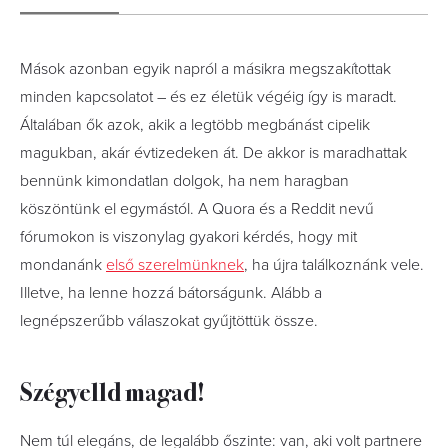
Mások azonban egyik napról a másikra megszakítottak
minden kapcsolatot – és ez életük végéig így is maradt.
Általában ők azok, akik a legtöbb megbánást cipelik
magukban, akár évtizedeken át. De akkor is maradhattak
bennünk kimondatlan dolgok, ha nem haragban
köszöntünk el egymástól. A Quora és a Reddit nevű
fórumokon is viszonylag gyakori kérdés, hogy mit
mondanánk
első szerelmünknek
, ha újra találkoznánk vele.
Illetve, ha lenne hozzá bátorságunk. Alább a
legnépszerűbb válaszokat gyűjtöttük össze.
Szégyelld magad!
Nem túl elegáns, de legalább őszinte: van, aki volt partnere