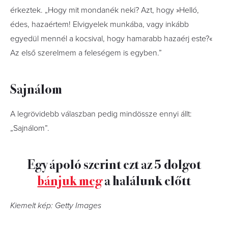
érkeztek. „Hogy mit mondanék neki? Azt, hogy »Helló,
édes, hazaértem! Elvigyelek munkába, vagy inkább
egyedül mennél a kocsival, hogy hamarabb hazaérj este?«
Az első szerelmem a feleségem is egyben.”
Sajnálom
A legrövidebb válaszban pedig mindössze ennyi állt:
„Sajnálom”.
Egy ápoló szerint ezt az 5 dolgot
bánjuk meg
a halálunk előtt
Kiemelt kép: Getty Images