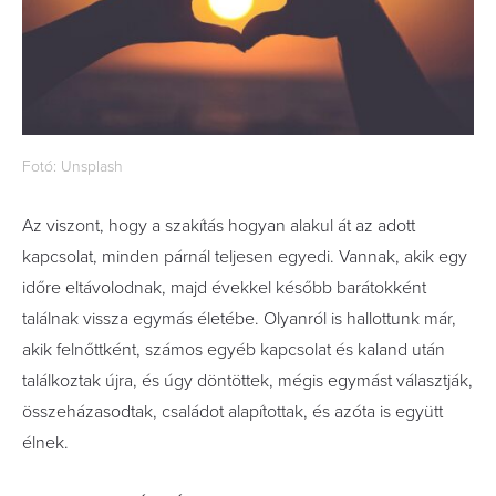
Fotó: Unsplash
Az viszont, hogy a szakítás hogyan alakul át az adott
kapcsolat, minden párnál teljesen egyedi. Vannak, akik egy
időre eltávolodnak, majd évekkel később barátokként
találnak vissza egymás életébe. Olyanról is hallottunk már,
akik felnőttként, számos egyéb kapcsolat és kaland után
találkoztak újra, és úgy döntöttek, mégis egymást választják,
összeházasodtak, családot alapítottak, és azóta is együtt
élnek.