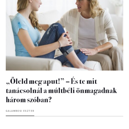
„Öleld meg aput!” – És te mit
tanácsolnál a múltbéli önmagadnak
három szóban?
GALAMBOSI ESZTER