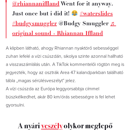
@rhiannaniffland
Went for it anyway.
Just once but i did it!
#waterslides
#budgysmuggler
@Budgy Smuggler
♬
original sound - Rhiannan Iffland
A klipben látható, ahogy Rhiannan nyaktörő sebességgel
zuhan lefelé a vízi csúszdán, sikolya szinte azonnal hallható
a visszaszámlálás után. A TikTok kommentelői rögtön meg is
jegyezték, hogy az osztrák Area 47 kalandparkban található
tábla „magas sérülésveszélyt” jelez.
A vízi csúszda az Európa leggyorsabbja címmel
büszkélkedhet, akár 80 km/órás sebességre is fel lehet
gyorsulni.
A nyári
veszély
olykor meglepő