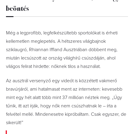
beöntés
Még a legprofibb, legfelkészültebb sportolókat is érheti
kellemetlen meglepetés. A hétszeres világbajnok
sziklaugró, Rhiannan Iffland Ausztriában döbbent meg,
miután lecsúszott az ország világhírű csúszdáján, ahol
világos felirat hirdette: nőknek tilos a használat.
Az ausztrál versenyző egy videót is közzétett vakmerő
bravúrjáról, ami hatalmasat ment az interneten: kevesebb
mint egy hét alatt több mint 37 millióan néztek meg. „Úgy
tűnik, itt azt írják, hogy nők nem csúszhatnak le – írta a
felvétel mellé. Mindenesetre kipróbáltam. Csak egyszer, de
sikerült!”