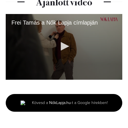
Ajánlott videó
Frei Tamás a Nők Lapja címlapján
0
seconds
of
2
minutes,
Kövesd a
NőkLapja.hu
-t a Google hírekben!
53
seconds