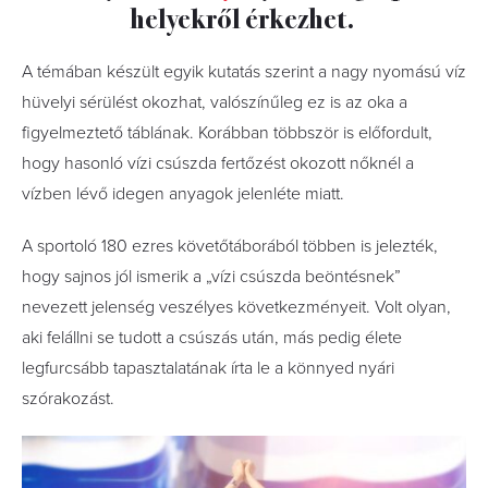
helyekről érkezhet.
A témában készült egyik kutatás szerint a nagy nyomású víz
hüvelyi sérülést okozhat, valószínűleg ez is az oka a
figyelmeztető táblának. Korábban többször is előfordult,
hogy hasonló vízi csúszda fertőzést okozott nőknél a
vízben lévő idegen anyagok jelenléte miatt.
A sportoló 180 ezres követőtáborából többen is jelezték,
hogy sajnos jól ismerik a „vízi csúszda beöntésnek”
nevezett jelenség veszélyes következményeit. Volt olyan,
aki felállni se tudott a csúszás után, más pedig élete
legfurcsább tapasztalatának írta le a könnyed nyári
szórakozást.