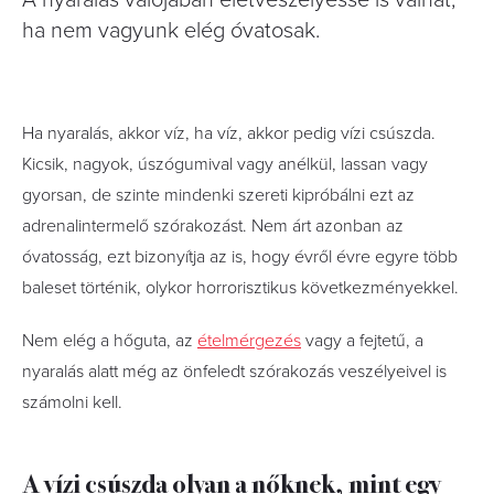
A nyaralás valójában életveszélyessé is válhat,
ha nem vagyunk elég óvatosak.
Ha nyaralás, akkor víz, ha víz, akkor pedig vízi csúszda.
Kicsik, nagyok, úszógumival vagy anélkül, lassan vagy
gyorsan, de szinte mindenki szereti kipróbálni ezt az
adrenalintermelő szórakozást. Nem árt azonban az
óvatosság, ezt bizonyítja az is, hogy évről évre egyre több
baleset történik, olykor horrorisztikus következményekkel.
Nem elég a hőguta, az
ételmérgezés
vagy a fejtetű, a
nyaralás alatt még az önfeledt szórakozás veszélyeivel is
számolni kell.
A vízi csúszda olyan a nőknek, mint egy