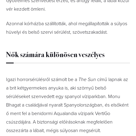
Gyötrelmes szenvedést érzett, és ahogy felállt, a lábai közül
vér kezdett ömleni.
Azonnal kórházba szállították, ahol megállapították a súlyos
hüvelyi és belső szervi sérülést, szövetszakadást.
Nők számára különösen veszélyes
Igazi horrorsérülésről számolt be a
The Sun
című lapnak az
a brit kétgyermekes anyuka is, aki szörnyű belső
sérüléseket szenvedett egy spanyol víziparkban. Monu
Bhagat a családjával nyaralt Spanyolországban, és elsőként
ő ment fel a benidormi Aqualandia vízipark VertiGo
csúszdájára. A biztonsági előírásoknak megfelelően
összezárta a lábait, mégis súlyosan megsérült.