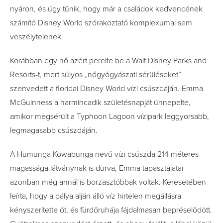
nyáron, és úgy tűnik, hogy már a családok kedvencének
számító Disney World szórakoztató komplexumai sem
veszélytelenek.
Korábban egy nő azért perelte be a Walt Disney Parks and
Resorts-t, mert súlyos „nőgyógyászati sérüléseket”
szenvedett a floridai Disney World vízi csúszdáján. Emma
McGuinness a harmincadik születésnapját ünnepelte,
amikor megsérült a Typhoon Lagoon vízipark leggyorsabb,
legmagasabb csúszdáján.
A Humunga Kowabunga nevű vízi csúszda 214 méteres
magassága látványnak is durva, Emma tapasztalatai
azonban még annál is borzasztóbbak voltak. Keresetében
leírta, hogy a pálya alján álló víz hirtelen megállásra
kényszerítette őt, és fürdőruhája fájdalmasan bepréselődött.