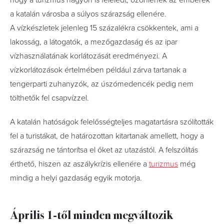
hogy a turizmus nagyon is feléledt, özönlenek az emberek
a katalán városba a súlyos szárazság ellenére.
A vízkészletek jelenleg 15 százalékra csökkentek, ami a
lakosság, a látogatók, a mezőgazdaság és az ipar
vízhasználatának korlátozását eredményezi. A
vízkorlátozások értelmében például zárva tartanak a
tengerparti zuhanyzók, az úszómedencék pedig nem
tölthetők fel csapvízzel.
A katalán hatóságok felelősségteljes magatartásra szólították
fel a turistákat, de határozottan kitartanak amellett, hogy a
szárazság ne tántorítsa el őket az utazástól. A felszólítás
érthető, hiszen az aszálykrízis ellenére a
turizmus
még
mindig a helyi gazdaság egyik motorja.
Április 1-től minden megváltozik