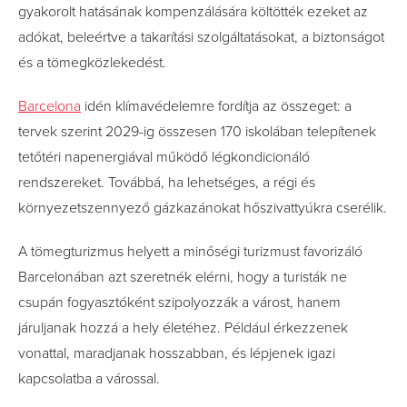
gyakorolt hatásának kompenzálására költötték ezeket az
adókat, beleértve a takarítási szolgáltatásokat, a biztonságot
és a tömegközlekedést.
Barcelona
idén klímavédelemre fordítja az összeget: a
tervek szerint 2029-ig összesen 170 iskolában telepítenek
tetőtéri napenergiával működő légkondicionáló
rendszereket. Továbbá, ha lehetséges, a régi és
környezetszennyező gázkazánokat hőszivattyúkra cserélik.
A tömegturizmus helyett a minőségi turizmust favorizáló
Barcelonában azt szeretnék elérni, hogy a turisták ne
csupán fogyasztóként szipolyozzák a várost, hanem
járuljanak hozzá a hely életéhez. Például érkezzenek
vonattal, maradjanak hosszabban, és lépjenek igazi
kapcsolatba a várossal.