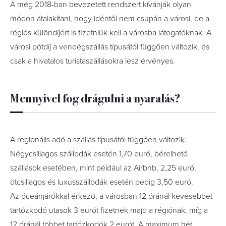
A még 2018-ban bevezetett rendszert kívánják olyan
módon átalakítani, hogy idéntől nem csupán a városi, de a
régiós különdíjért is fizetniük kell a városba látogatóknak. A
városi pótdíj a vendégszállás típusától függően változik, és
csak a hivatalos turistaszállásokra lesz érvényes.
Mennyivel fog drágulni a nyaralás?
A regionális adó a szállás típusától függően változik.
Négycsillagos szállodák esetén 1,70 euró, bérelhető
szállások esetében, mint például az Airbnb, 2,25 euró,
ötcsillagos és luxusszállodák esetén pedig 3,50 euró.
Az óceánjárókkal érkező, a városban 12 óránál kevesebbet
tartózkodó utasok 3 eurót fizetnek majd a régiónak, míg a
12 óránál többet tartózkodók 2 eurót. A maximum hét