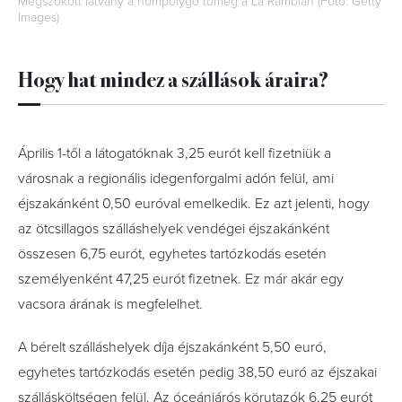
Megszokott látvány a hömpölygő tömeg a La Ramblán (Fotó: Getty
Images)
Hogy hat mindez a szállások áraira?
Április 1-től a látogatóknak 3,25 eurót kell fizetniük a
városnak a regionális idegenforgalmi adón felül, ami
éjszakánként 0,50 euróval emelkedik. Ez azt jelenti, hogy
az ötcsillagos szálláshelyek vendégei éjszakánként
összesen 6,75 eurót, egyhetes tartózkodás esetén
személyenként 47,25 eurót fizetnek. Ez már akár egy
vacsora árának is megfelelhet.
A bérelt szálláshelyek díja éjszakánként 5,50 euró,
egyhetes tartózkodás esetén pedig 38,50 euró az éjszakai
szállásköltségen felül. Az óceánjárós körutazók 6,25 eurót