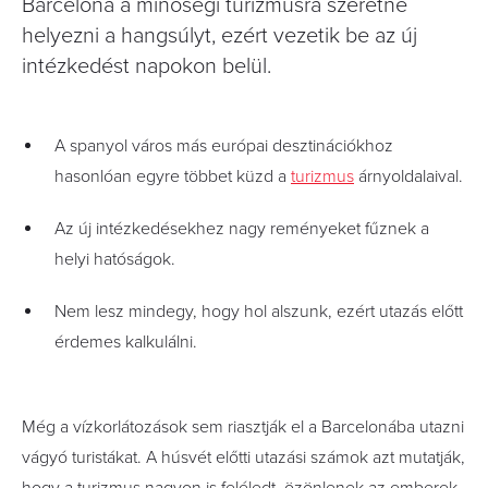
Barcelona a minőségi turizmusra szeretné
helyezni a hangsúlyt, ezért vezetik be az új
intézkedést napokon belül.
A spanyol város más európai desztinációkhoz
hasonlóan egyre többet küzd a
turizmus
árnyoldalaival.
Az új intézkedésekhez nagy reményeket fűznek a
helyi hatóságok.
Nem lesz mindegy, hogy hol alszunk, ezért utazás előtt
érdemes kalkulálni.
Még a vízkorlátozások sem riasztják el a Barcelonába utazni
vágyó turistákat. A húsvét előtti utazási számok azt mutatják,