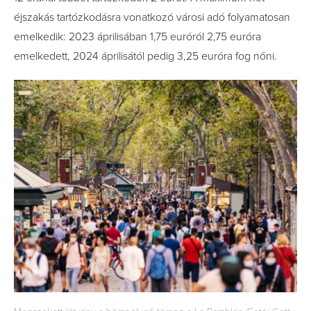
éjszakás tartózkodásra vonatkozó városi adó folyamatosan
emelkedik: 2023 áprilisában 1,75 euróról 2,75 euróra
emelkedett, 2024 áprilisától pedig 3,25 euróra fog nőni.