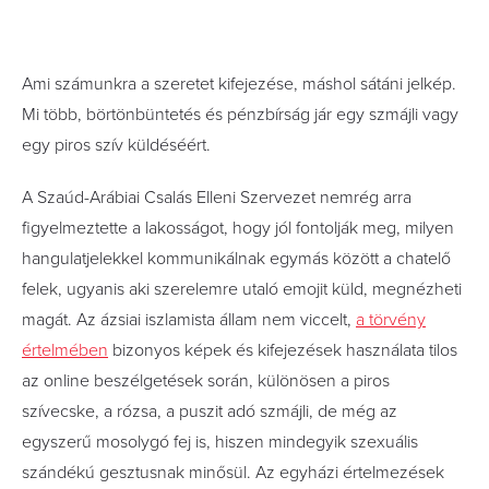
Ami számunkra a szeretet kifejezése, máshol sátáni jelkép.
Mi több, börtönbüntetés és pénzbírság jár egy szmájli vagy
egy piros szív küldéséért.
A Szaúd-Arábiai Csalás Elleni Szervezet nemrég arra
figyelmeztette a lakosságot, hogy jól fontolják meg, milyen
hangulatjelekkel kommunikálnak egymás között a chatelő
felek, ugyanis aki szerelemre utaló emojit küld, megnézheti
magát. Az ázsiai iszlamista állam nem viccelt,
a törvény
értelmében
bizonyos képek és kifejezések használata tilos
az online beszélgetések során, különösen a piros
szívecske, a rózsa, a puszit adó szmájli, de még az
egyszerű mosolygó fej is, hiszen mindegyik szexuális
szándékú gesztusnak minősül. Az egyházi értelmezések