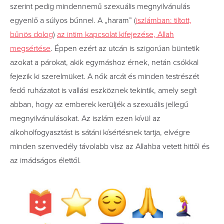
szerint pedig mindennemű szexuális megnyilvánulás
egyenlő a súlyos bűnnel. A „haram” (
iszlámban: tiltott,
bűnös dolog
)
az intim kapcsolat kifejezése, Allah
megsértése
. Éppen ezért az utcán is szigorúan büntetik
azokat a párokat, akik egymáshoz érnek, netán csókkal
fejezik ki szerelmüket. A nők arcát és minden testrészét
fedő ruházatot is vallási eszköznek tekintik, amely segít
abban, hogy az emberek kerüljék a szexuális jellegű
megnyilvánulásokat. Az iszlám ezen kívül az
alkoholfogyasztást is sátáni kísértésnek tartja, elvégre
minden szenvedély távolabb visz az Allahba vetett hittől és
az imádságos élettől.