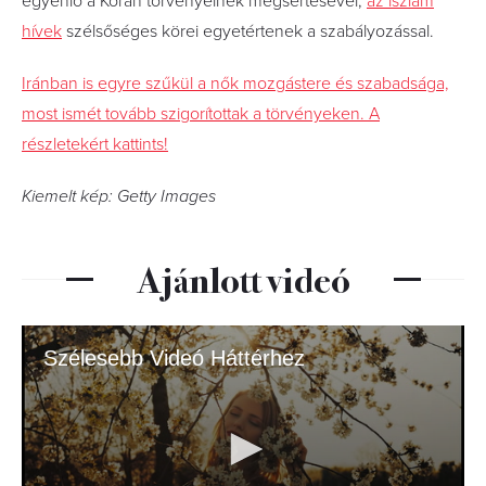
egyenlő a Korán törvényeinek megsértésével,
az iszlám
hívek
szélsőséges körei egyetértenek a szabályozással.
Iránban is egyre szűkül a nők mozgástere és szabadsága,
most ismét tovább szigorítottak a törvényeken. A
részletekért kattints!
Kiemelt kép: Getty Images
Ajánlott videó
Szélesebb Videó Háttérhez