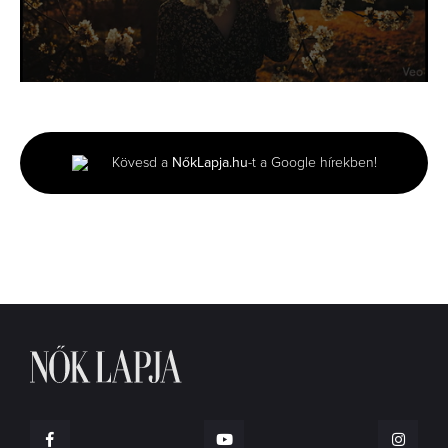
0
seconds
of
8
seconds
Kövesd a
NőkLapja.hu
-t a Google hírekben!