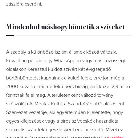
zászlóra cserélni.
Mindenhol máshogy büntetik a szíveket
A szabály a különböző iszlám államok között változik,
Kuvaitban például egy WhatsAppon vagy más közösségi
oldalakon keresztül küldött szívért két évig terjedő
börtönbüntetést kaphatnak a küldő felek, erre jön még a
2000 kuvaiti dinár mértékű pénzbírság, ami közel 2,3 millió
forintnak felel meg. A területenként változó törvény
szószólója Al Moataz Kutbi, a Szaúd-Arábiai Csalás Elleni
Szervezet vezetője, aki egyértelműen kijelentette, hogy
egyes kifejezések vagy a piros szívecskék használata
szexuális szándékú gesztusként értelmezhető. Mivel ez