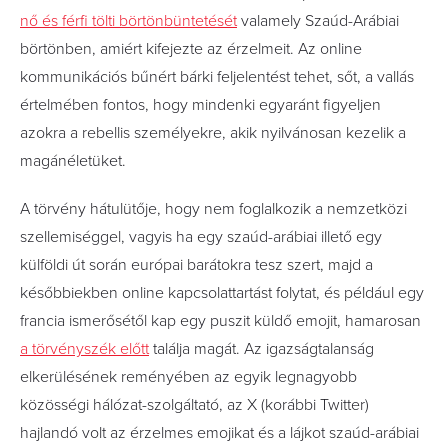
nő és férfi tölti börtönbüntetését
valamely Szaúd-Arábiai
börtönben, amiért kifejezte az érzelmeit. Az online
kommunikációs bűnért bárki feljelentést tehet, sőt, a vallás
értelmében fontos, hogy mindenki egyaránt figyeljen
azokra a rebellis személyekre, akik nyilvánosan kezelik a
magánéletüket.
A törvény hátulütője, hogy nem foglalkozik a nemzetközi
szellemiséggel, vagyis ha egy szaúd-arábiai illető egy
külföldi út során európai barátokra tesz szert, majd a
későbbiekben online kapcsolattartást folytat, és például egy
francia ismerősétől kap egy puszit küldő emojit, hamarosan
a törvényszék előtt
találja magát. Az igazságtalanság
elkerülésének reményében az egyik legnagyobb
közösségi hálózat-szolgáltató, az X (korábbi Twitter)
hajlandó volt az érzelmes emojikat és a lájkot szaúd-arábiai