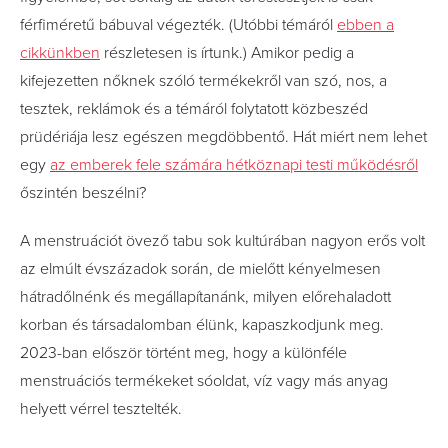
férfiméretű bábuval végezték. (Utóbbi témáról
ebben a
cikkünkben
részletesen is írtunk.) Amikor pedig a
kifejezetten nőknek szóló termékekről van szó, nos, a
tesztek, reklámok és a témáról folytatott közbeszéd
prüdériája lesz egészen megdöbbentő. Hát miért nem lehet
egy
az emberek fele számára hétköznapi testi működésről
őszintén beszélni?
A menstruációt övező tabu sok kultúrában nagyon erős volt
az elmúlt évszázadok során, de mielőtt kényelmesen
hátradőlnénk és megállapítanánk, milyen előrehaladott
korban és társadalomban élünk, kapaszkodjunk meg.
2023-ban először történt meg, hogy a különféle
menstruációs termékeket sóoldat, víz vagy más anyag
helyett vérrel tesztelték.