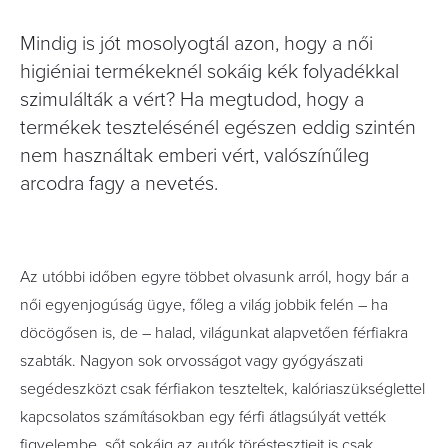
Mindig is jót mosolyogtál azon, hogy a női
higiéniai termékeknél sokáig kék folyadékkal
szimulálták a vért? Ha megtudod, hogy a
termékek tesztelésénél egészen eddig szintén
nem használtak emberi vért, valószínűleg
arcodra fagy a nevetés.
Az utóbbi időben egyre többet olvasunk arról, hogy bár a
női egyenjogúság ügye, főleg a világ jobbik felén – ha
döcögősen is, de – halad, világunkat alapvetően férfiakra
szabták. Nagyon sok orvosságot vagy gyógyászati
segédeszközt csak férfiakon teszteltek, kalóriaszükséglettel
kapcsolatos számításokban egy férfi átlagsúlyát vették
figyelembe, sőt sokáig az autók töréstesztjeit is csak