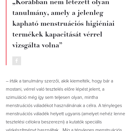
„Korábban nem létezett olyan
tanulmány, amely a jelenleg
kapható menstruációs higiéniai
termékek kapacitását vérrel
vizsgálta volna”
– írták a tanulmány szerzői, akik kiemelték, hogy bár a
mostani, vérrel való tesztelés előre lépést jelent, a
szimuláció még így sem teljesen olyan, mintha
menstruációs váladékot használnának a célra. A tényleges
menstruációs váladék helyett ugyanis (amelyet nehéz lenne
tesztelési célokra beszerezni) a kutatók speciális
vérkészítményt használtak. „Míg a tényleges menstruációs