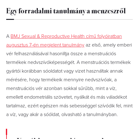
Egy forradalmi tanulmány a menzeszről
A
BMJ Sexual & Reproductive Health című folyóiratban
augusztus 7-én megjelent tanulmány
az első, amely emberi
vér felhasználásával hasonlítja össze a menstruációs
termékek nedvszívóképességét. A menstruációs termékek
gyártói korábban sóoldatot vagy vizet használtak annak
mérésére, hogy termékeik mennyire nedvszívóak, a
menstruációs vér azonban sokkal sűrűbb, mint a víz,
emellett endometriális szövetet, nyálkát és más váladékot
tartalmaz, ezért egészen más sebességgel szívódik fel, mint
a víz, vagy akár a sóóldat, olvasható a tanulmányban.