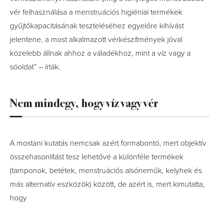
vér felhasználása a menstruációs higiéniai termékek
gyűjtőkapacitásának teszteléséhez egyelőre kihívást
jelentene, a most alkalmazott vérkészítmények jóval
közelebb állnak ahhoz a váladékhoz, mint a víz vagy a
sóoldat” – írták.
Nem mindegy, hogy víz vagy vér
A mostani kutatás nemcsak azért formabontó, mert objektív
összehasonlítást tesz lehetővé a különféle termékek
(tamponok, betétek, menstruációs alsóneműk, kelyhek és
más alternatív eszközök) között, de azért is, mert kimutatta,
hogy