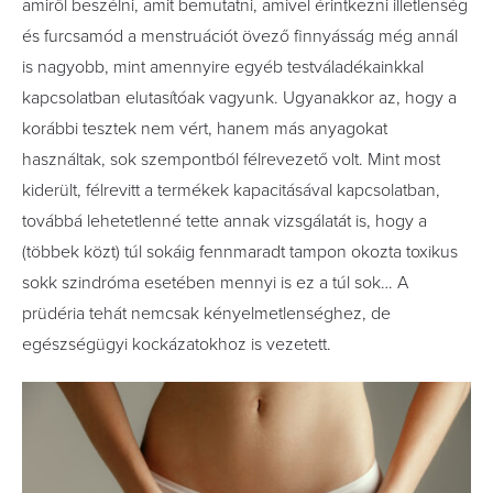
amiről beszélni, amit bemutatni, amivel érintkezni illetlenség
és furcsamód a menstruációt övező finnyásság még annál
is nagyobb, mint amennyire egyéb testváladékainkkal
kapcsolatban elutasítóak vagyunk. Ugyanakkor az, hogy a
korábbi tesztek nem vért, hanem más anyagokat
használtak, sok szempontból félrevezető volt. Mint most
kiderült, félrevitt a termékek kapacitásával kapcsolatban,
továbbá lehetetlenné tette annak vizsgálatát is, hogy a
(többek közt) túl sokáig fennmaradt tampon okozta toxikus
sokk szindróma esetében mennyi is ez a túl sok… A
prüdéria tehát nemcsak kényelmetlenséghez, de
egészségügyi kockázatokhoz is vezetett.