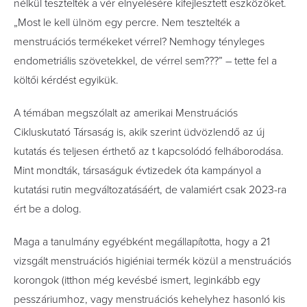
nélkül tesztelték a vér elnyelésére kifejlesztett eszközöket.
„Most le kell ülnöm egy percre. Nem tesztelték a
menstruációs termékeket vérrel? Nemhogy tényleges
endometriális szövetekkel, de vérrel sem???” – tette fel a
költői kérdést egyikük.
A témában megszólalt az amerikai Menstruációs
Cikluskutató Társaság is, akik szerint üdvözlendő az új
kutatás és teljesen érthető az t kapcsolódó felháborodása.
Mint mondták, társaságuk évtizedek óta kampányol a
kutatási rutin megváltozatásáért, de valamiért csak 2023-ra
ért be a dolog.
Maga a tanulmány egyébként megállapította, hogy a 21
vizsgált menstruációs higiéniai termék közül a menstruációs
korongok (itthon még kevésbé ismert, leginkább egy
pesszáriumhoz, vagy menstruációs kehelyhez hasonló kis