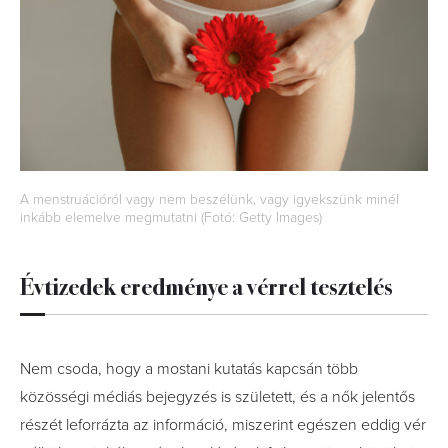
A menstruációról vagy nem beszélünk, vagy igyekszünk minél
inkább elemelve megmutatni (Fotó: Getty Images)
Évtizedek eredménye a vérrel tesztelés
Nem csoda, hogy a mostani kutatás kapcsán több
közösségi médiás bejegyzés is született, és a nők jelentős
részét leforrázta az információ, miszerint egészen eddig vér