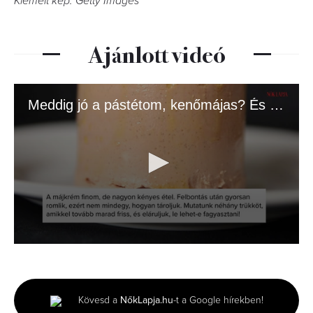
Kiemelt kép: Getty Images
Ajánlott videó
Meddig jó a pástétom, kenőmájas? És hogy marad tovább friss?
0
seconds
of
1
minute,
Kövesd a
NőkLapja.hu
-t a Google hírekben!
45