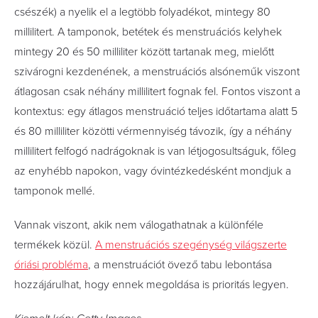
csészék) a nyelik el a legtöbb folyadékot, mintegy 80
millilitert. A tamponok, betétek és menstruációs kelyhek
mintegy 20 és 50 milliliter között tartanak meg, mielőtt
szivárogni kezdenének, a menstruációs alsóneműk viszont
átlagosan csak néhány millilitert fognak fel. Fontos viszont a
kontextus: egy átlagos menstruáció teljes időtartama alatt 5
és 80 milliliter közötti vérmennyiség távozik, így a néhány
millilitert felfogó nadrágoknak is van létjogosultságuk, főleg
az enyhébb napokon, vagy óvintézkedésként mondjuk a
tamponok mellé.
Vannak viszont, akik nem válogathatnak a különféle
termékek közül.
A menstruációs szegénység világszerte
óriási probléma
, a menstruációt övező tabu lebontása
hozzájárulhat, hogy ennek megoldása is prioritás legyen.