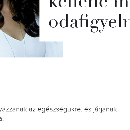
kellene 
odafigyel
gyázzanak az egészségükre, és járjanak
a.