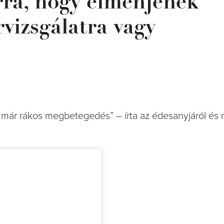
rra, hogy elmenjenek
vizsgálatra vagy
 már rákos megbetegedés” – írta az édesanyjáról és r