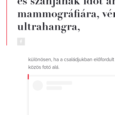
és szánjanak időt a
mammográfiára, vér
ultrahangra,
különösen, ha a családjukban előfordult
közös fotó alá.