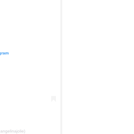
agram
angelinajolie)