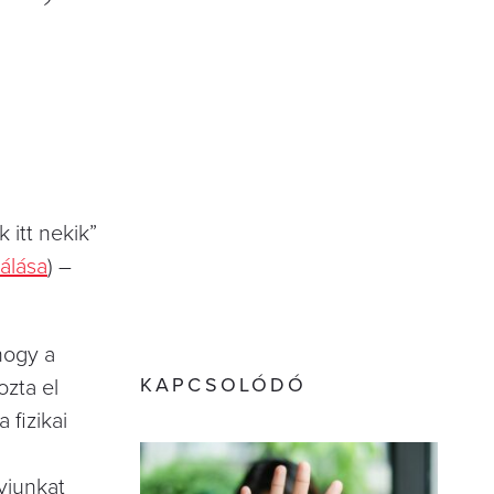
 itt nekik”
válása
) –
 hogy a
KAPCSOLÓDÓ
ozta el
fizikai
yiunkat