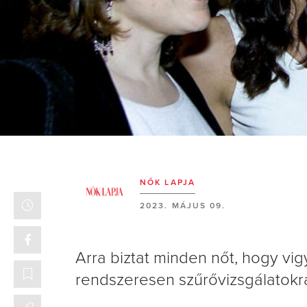
NŐK LAPJA
2023. MÁJUS 09.
Arra biztat minden nőt, hogy vi
rendszeresen szűrővizsgálatokr