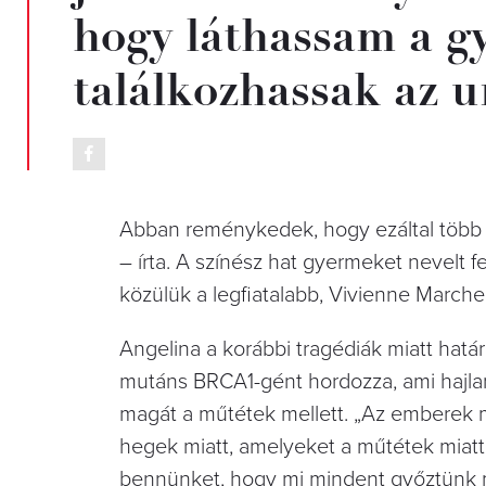
hogy láthassam a g
találkozhassak az 
Abban reménykedek, hogy ezáltal több év
– írta. A színész hat gyermeket nevelt f
közülük a legfiatalabb, Vivienne Marchel
Angelina a korábbi tragédiák miatt határo
mutáns BRCA1-gént hordozza, ami hajlamo
magát a műtétek mellett. „Az emberek 
hegek miatt, amelyeket a műtétek miatt
bennünket, hogy mi mindent győztünk m