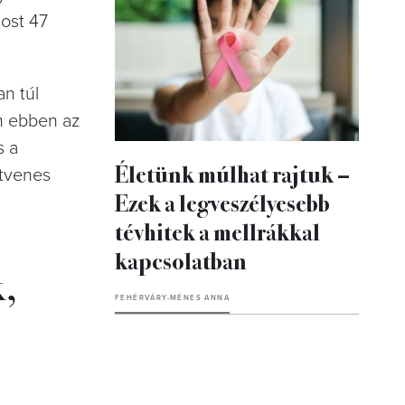
most 47
an túl
om ebben az
s a
Életünk múlhat rajtuk –
ötvenes
Ezek a legveszélyesebb
tévhitek a mellrákkal
kapcsolatban
,
FEHÉRVÁRY-MÉNES ANNA