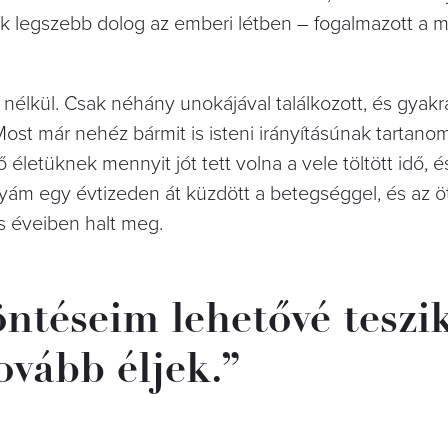
ik legszebb dolog az emberi létben – fogalmazott a 
nélkül. Csak néhány unokájával találkozott, és gyakr
Most már nehéz bármit is isteni irányításúnak tartan
életüknek mennyit jót tett volna a vele töltött idő, é
yám egy évtizeden át küzdött a betegséggel, és az 
 éveiben halt meg.
ntéseim lehetővé teszik
ovább éljek.”