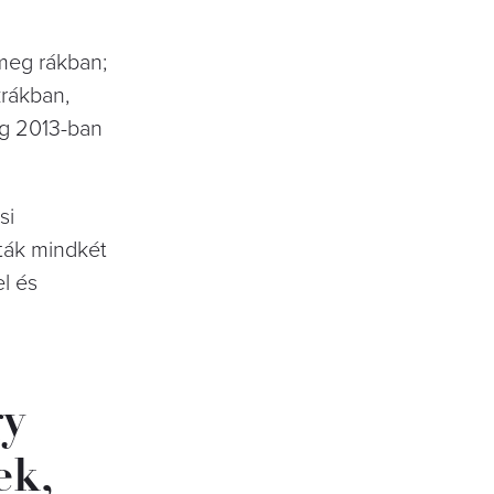
 meg rákban;
rákban,
ig 2013-ban
si
tták mindkét
l és
gy
ek,