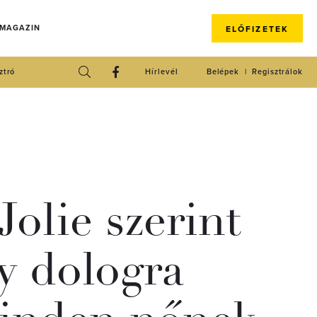
 MAGAZIN
ELŐFIZETEK
ztró
Hírlevél
Belépek
Regisztrálok
Jolie szerint
gy dologra