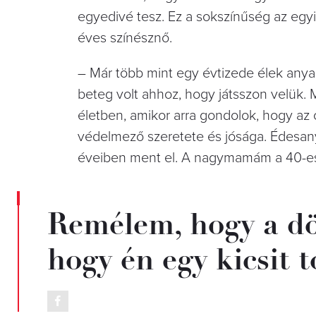
egyedivé tesz. Ez a sokszínűség az egy
éves színésznő.
– Már több mint egy évtizede élek anya 
beteg volt ahhoz, hogy játsszon velük. 
életben, amikor arra gondolok, hogy az ő 
védelmező szeretete és jósága. Édesan
éveiben ment el. A nagymamám a 40-es
Remélem, hogy a dö
hogy én egy kicsit t