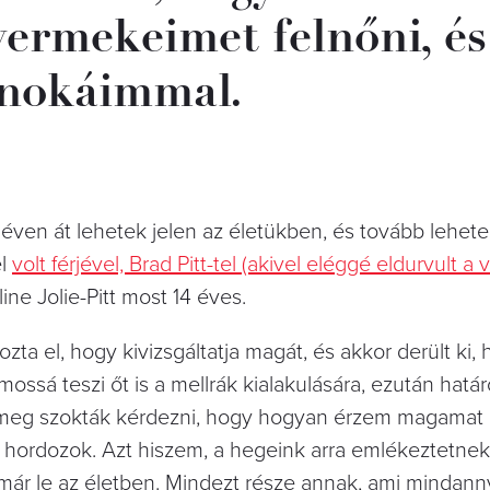
yermekeimet felnőni, és
unokáimmal.
en át lehetek jelen az életükben, és tovább lehetek
el
volt férjével, Brad Pitt-tel (akivel eléggé eldurvult a 
ine Jolie-Pitt most 14 éves.
zta el, hogy kivizsgáltatja magát, és akkor derült ki,
ssá teszi őt is a mellrák kialakulására, ezután határ
meg szokták kérdezni, hogy hogyan érzem magamat a 
 hordozok. Azt hiszem, a hegeink arra emlékeztetnek
ár le az életben. Mindezt része annak, ami mindann