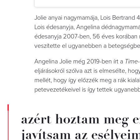
Jolie anyai nagymamája, Lois Bertrand 4
Lois édesanyja, Angelina dédnagymamáj
édesanyja 2007-ben, 56 éves korában m
veszítette el ugyanebben a betegségbe
Angelina Jolie még 2019-ben írt a
Time
eljárásokról szólva azt is elmesélte, ho
mellét, hogy így előzzék meg a rák kial
petevezetékeivel is így tettek ugyaneb
azért hoztam meg e
javítsam az esélyeim