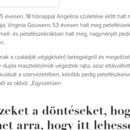
5 évesen, 18 hónappal Angelina születése előtt halt
a, Virginia Gouwens 53 évesen halt meg petefészek
ell- és petefészekrákban halt meg, nagynénjét ped
n.
-nak a családját végigkísérő betegségről és megelőzé
gy dupla masztektómiát végeztek rajta, azaz eltávolíto
akulását a szervezetében, később pedig petefészkeive
ből az okból. „Egyszerűen
zeket a döntéseket, ho
et arra, hogy itt lehess