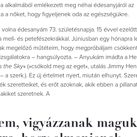
pja alkalmából emlékezett meg néhai édesanyjáról az
ta a nőket, hogy figyeljenek oda az egészségükre.
t volna édesanyám 73. születésnapja. 15 évvel ezelőtt
 mell- és petefészekrákkal. Júniusban egy hónapra le
Voltak megelőző műtéteim, hogy megpróbáljam csökken
lvizsgálatokra – hangsúlyozta. – Anyukám imádta a He
s the Sky
« (»csókold meg az eget«, utalás Jimmy Hen
 a szerk.). Ez új értelmet nyert, miután elhunyt. Sze
k szeretteiket, és erőt azoknak, akik ebben a pillana
 akiket szeretnek. A
rem, vigyázzanak maguk