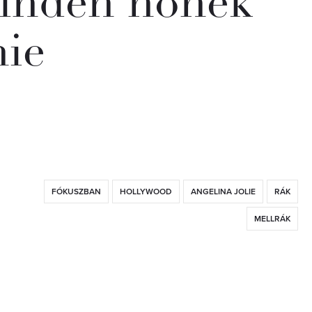
minden nőnek
nie
FÓKUSZBAN
HOLLYWOOD
ANGELINA JOLIE
RÁK
MELLRÁK