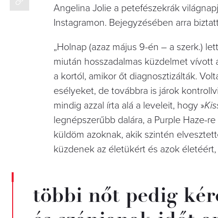
Angelina Jolie a petefészekrák világna
Instagramon. Bejegyzésében arra biztat
„Holnap (azaz május 9-én – a szerk.) let
miután hosszadalmas küzdelmet vívott a
a kortól, amikor őt diagnosztizálták. 
esélyeket, de továbbra is járok kontrol
mindig azzal írta alá a leveleit, hogy »
Kis
legnépszerűbb dalára, a Purple Haze-re –
küldöm azoknak, akik szintén elvesztetté
küzdenek az életükért és azok életéért,
többi nőt pedig ké