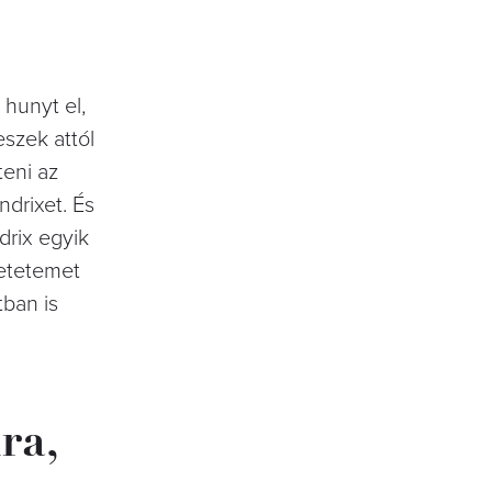
 hunyt el,
szek attól
teni az
ndrixet. És
drix egyik
retetemet
tban is
ra,