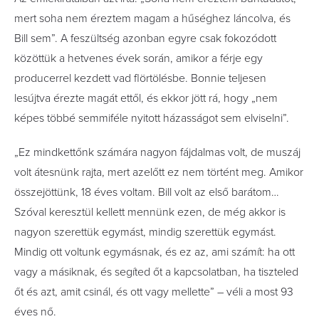
mert soha nem éreztem magam a hűséghez láncolva, és
Bill sem”. A feszültség azonban egyre csak fokozódott
közöttük a hetvenes évek során, amikor a férje egy
producerrel kezdett vad flörtölésbe. Bonnie teljesen
lesújtva érezte magát ettől, és ekkor jött rá, hogy „nem
képes többé semmiféle nyitott házasságot sem elviselni”.
„Ez mindkettőnk számára nagyon fájdalmas volt, de muszáj
volt átesnünk rajta, mert azelőtt ez nem történt meg. Amikor
összejöttünk, 18 éves voltam. Bill volt az első barátom…
Szóval keresztül kellett mennünk ezen, de még akkor is
nagyon szerettük egymást, mindig szerettük egymást.
Mindig ott voltunk egymásnak, és ez az, ami számít: ha ott
vagy a másiknak, és segíted őt a kapcsolatban, ha tiszteled
őt és azt, amit csinál, és ott vagy mellette” – véli a most 93
éves nő.