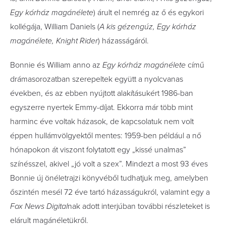
Egy kórház magánélete
) árult el nemrég az ő és egykori
kollégája, William Daniels (
A kis gézengúz, Egy kórház
magánélete
, Knight Rider
) házasságáról.
Bonnie és William anno az
Egy kórház magánélete
című
drámasorozatban szerepeltek együtt a nyolcvanas
években, és az ebben nyújtott alakításukért 1986-ban
egyszerre nyertek Emmy-díjat. Ekkorra már több mint
harminc éve voltak házasok, de kapcsolatuk nem volt
éppen hullámvölgyektől mentes: 1959-ben például a nő
hónapokon át viszont folytatott egy „kissé unalmas”
színésszel, akivel „jó volt a szex”. Mindezt a most 93 éves
Bonnie új önéletrajzi könyvéből tudhatjuk meg, amelyben
őszintén mesél 72 éve tartó házasságukról, valamint egy a
Fox News Digital
nak adott interjúban további részleteket is
elárult magánéletükről.