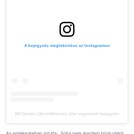
A bejegyzés megtekintése az Instagramon
Bill Daniels (@mrbilldaniels) által megosztott bejegyzés
Az emlékirataiban azt írta: „Soha nem éreztem bűntudatot,