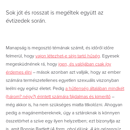
Sok jót és rosszat is megéltek együtt az
évtizedek során.
Manapság is megosztó témának számít, és időről időre
felmerül, hogy
vajon létezhet-e sírig tartó hűség
. Egyesek
megesküdnének rá, hogy
igen, és valójában csak így
érdemes élni
– mások azonban azt vallják, hogy az ember
számára természetellenes egyetlen szexuális viszonyban
leélni egy egész életet. Pedig
a hűtlenség általában mindkét
(három? négy?) érintett számára fájdalmas és kimerítő
–
még akkor is, ha nem szükséges miatta titkolózni. Ahogyan
pedig a magánembereknek, úgy a sztároknak is könnyen
összetörhet a szíve egy ilyen helyzetben; ezt bizonyítja az
is, amit Bonnie Bartlett (
A farm, ahol élünk,
A kis gézengúz,