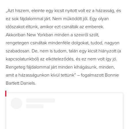
„Azt hiszem, eleinte egy kicsit nyitott volt ez a házasság, és
ez sok fájdalommal járt. Nem működött jól. Egy olyan
időszakot éltünk, amikor ezt csinálták az emberek.
Akkoriban New Yorkban minden a szexről szólt,
rengetegen csináltak mindenféle dolgokat, tudod, nagyon
szabadosan. De, nem is tudom, talán egy kicsit hiányzott (a
kapcsolatunkból) az elköteleződés, és ez nem volt így jó.
Rengeteg fájdalommal járt minden kihágásunk, minden,
amit a házasságunkon kívül tettünk” – fogalmazott Bonnie
Bartlett Daniels.