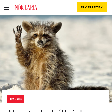
ELŐFIZETEK
AKTUÁLIS