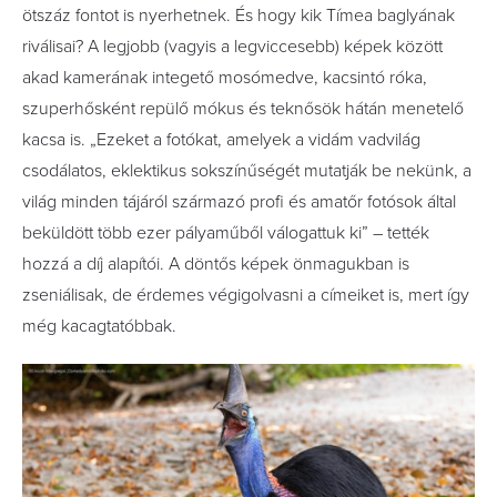
ötszáz fontot is nyerhetnek. És hogy kik Tímea baglyának
riválisai? A legjobb (vagyis a legviccesebb) képek között
akad kamerának integető mosómedve, kacsintó róka,
szuperhősként repülő mókus és teknősök hátán menetelő
kacsa is. „Ezeket a fotókat, amelyek a vidám vadvilág
csodálatos, eklektikus sokszínűségét mutatják be nekünk, a
világ minden tájáról származó profi és amatőr fotósok által
beküldött több ezer pályaműből válogattuk ki” – tették
hozzá a díj alapítói. A döntős képek önmagukban is
zseniálisak, de érdemes végigolvasni a címeiket is, mert így
még kacagtatóbbak.