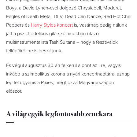
Boys, a David Lynch-csel dolgozó Chrystabell, Moderat,
Eagles of Death Metal, DIIV, Dead Can Dance, Red Hot Chili
Peppers és
Harry Styles koncert
is, vasárnap pedig nálunk
járt a pszichedelikus gitárszólamokban utazó
multiinstrumentalista Tash Sultana – hogy a fesztiválok
fellépőiről ne is beszéljünk.
És végül augusztus 30-án felkerül a pont az i-re, vagyis
inkább a szimbolikus korona a nyári koncertnaptárra: aznap
lép fel ugyanis a Pixies, méghozzá Magyarországon
először.
A világ egyik legfontosabb zenekara