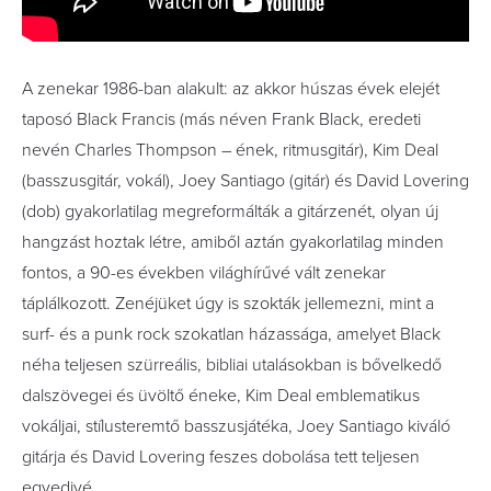
A zenekar 1986-ban alakult: az akkor húszas évek elejét
taposó Black Francis (más néven Frank Black, eredeti
nevén Charles Thompson – ének, ritmusgitár), Kim Deal
(basszusgitár, vokál), Joey Santiago (gitár) és David Lovering
(dob) gyakorlatilag megreformálták a gitárzenét, olyan új
hangzást hoztak létre, amiből aztán gyakorlatilag minden
fontos, a 90-es években világhírűvé vált zenekar
táplálkozott.
Zenéjüket úgy is szokták jellemezni, mint a
surf- és a punk rock szokatlan házassága, amelyet Black
néha teljesen szürreális, bibliai utalásokban is bővelkedő
dalszövegei és üvöltő éneke, Kim Deal emblematikus
vokáljai, stílusteremtő basszusjátéka, Joey Santiago kiváló
gitárja és David Lovering feszes dobolása tett teljesen
egyedivé.