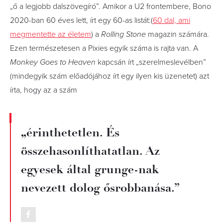
„ő a legjobb dalszövegíró”. Amikor a U2 frontembere, Bono
2020-ban 60 éves lett, írt egy 60-as listát:(
60 dal, ami
megmentette az életem
) a
Rolling Stone
magazin számára.
Ezen természetesen a Pixies egyik száma is rajta van. A
Monkey Goes to Heaven
kapcsán írt „szerelmeslevélben”
(mindegyik szám előadójához írt egy ilyen kis üzenetet) azt
írta, hogy az a szám
„érinthetetlen. És
összehasonlíthatatlan. Az
egyesek által grunge-nak
nevezett dolog ősrobbanása.”