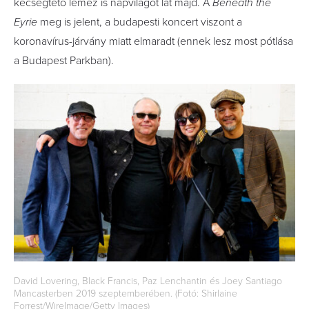
kecsegtető lemez is napvilágot lát majd. A
Beneath the
Eyrie
meg is jelent, a budapesti koncert viszont a
koronavírus-járvány miatt elmaradt (ennek lesz most pótlása
a Budapest Parkban).
David Lovering, Black Francis, Paz Lenchantin és Joey Santiago
Mancasterben 2019 szeptemberében. (Fotó: Shirlaine
Forrest/WireImage/Getty Images)