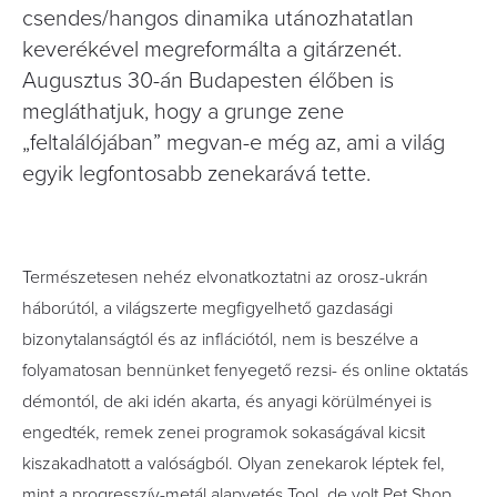
csendes/hangos dinamika utánozhatatlan
keverékével megreformálta a gitárzenét.
Augusztus 30-án Budapesten élőben is
megláthatjuk, hogy a grunge zene
„feltalálójában” megvan-e még az, ami a világ
egyik legfontosabb zenekarává tette.
Természetesen nehéz elvonatkoztatni az orosz-ukrán
háborútól, a világszerte megfigyelhető gazdasági
bizonytalanságtól és az inflációtól, nem is beszélve a
folyamatosan bennünket fenyegető rezsi- és online oktatás
démontól, de aki idén akarta, és anyagi körülményei is
engedték, remek zenei programok sokaságával kicsit
kiszakadhatott a valóságból.
Olyan zenekarok léptek fel,
mint a progresszív-metál alapvetés Tool, de volt Pet Shop