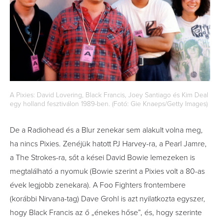
A Pixies: David Lovering, Black Francis, Joey Santiago és Kim Deal
egy holland fesztiválon 1989-ben. (Fotó: Gie Knaeps/Getty Images)
De a Radiohead és a Blur zenekar sem alakult volna meg,
ha nincs Pixies. Zenéjük hatott PJ Harvey-ra, a Pearl Jamre,
a The Strokes-ra, sőt a kései David Bowie lemezeken is
megtalálható a nyomuk (Bowie szerint a Pixies volt a 80-as
évek legjobb zenekara). A Foo Fighters frontembere
(korábbi Nirvana-tag) Dave Grohl is azt nyilatkozta egyszer,
hogy Black Francis az ő „énekes hőse”, és, hogy szerinte