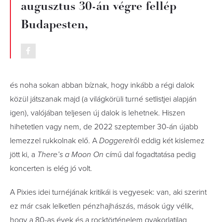
augusztus 30-án végre fellép
Budapesten,
és noha sokan abban bíznak, hogy inkább a régi dalok
közül játszanak majd (a világkörüli turné setlistjei alapján
igen), valójában teljesen új dalok is lehetnek. Hiszen
hihetetlen vagy nem, de 2022 szeptember 30-án újabb
lemezzel rukkolnak elő. A
Doggerel
ről eddig két kislemez
jött ki, a
There’s a Moon On
című dal fogadtatása pedig
koncerten is elég jó volt.
A Pixies idei turnéjának kritikái is vegyesek: van, aki szerint
ez már csak lelketlen pénzhajhászás, mások úgy vélik,
hogy a 80-as évek és a rocktörténelem gyakorlatilag