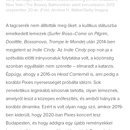
New York-i The Bowery Ballroomban adott koncertjükün 2013.
szeptember 20-án. (Fotó: Andrew H. Walker/Getty Images)
A tagcserék nem állították meg őket: a kulitkus státuszba
emelkedett lemezek (
Surfer Rosa–Come on Pilgrim
,
Doolittle
,
Bossanova
,
Trompe le Monde
) után 2014-ben
megjelent az
Indie Cindy
. Az
Indie Cindy
pop noir-ja a
szétválás előtti irányvonaluk folytatása volt, a közönség
azonban egyáltalán nem szerette – elmaradt a katarzis.
Éppúgy, ahogy a 2016-os
Head Carrier
nél is, ami pedig a
korábbi Pixies nyersességét próbálta idézni. Sok
zenekritikus leginkább kínosnak tartotta, olyan lemeznek,
amelyről lesüt a közepes erőfeszítés, és amiből hiányzik a
korábbi dinamika. Ezért is volt olyan nagy szó, amikor 2019-
ben kiderült, hogy 2020-ban Pixies koncert lesz
Budapesten, és hogy addigra egy újabb reményekkel