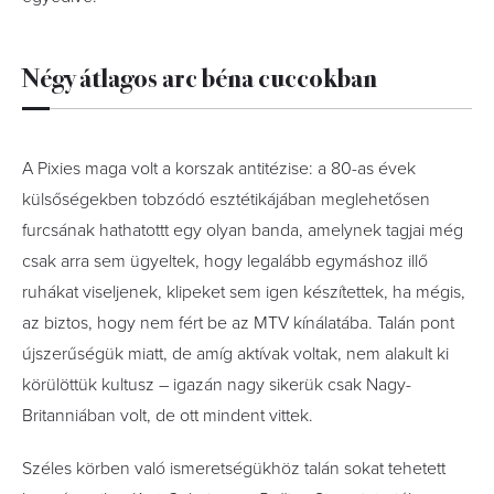
Négy átlagos arc béna cuccokban
A Pixies maga volt a korszak antitézise: a 80-as évek
külsőségekben tobzódó esztétikájában meglehetősen
furcsának hathatottt egy olyan banda, amelynek tagjai még
csak arra sem ügyeltek, hogy legalább egymáshoz illő
ruhákat viseljenek, klipeket sem igen készítettek, ha mégis,
az biztos, hogy nem fért be az MTV kínálatába. Talán pont
újszerűségük miatt, de amíg aktívak voltak, nem alakult ki
körülöttük kultusz – igazán nagy sikerük csak Nagy-
Britanniában volt, de ott mindent vittek.
Széles körben való ismeretségükhöz talán sokat tehetett