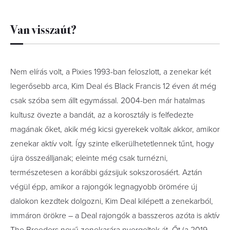
Van visszaút?
Nem elírás volt, a Pixies 1993-ban feloszlott, a zenekar két
legerősebb arca, Kim Deal és Black Francis 12 éven át még
csak szóba sem állt egymással. 2004-ben már hatalmas
kultusz övezte a bandát, az a korosztály is felfedezte
magának őket, akik még kicsi gyerekek voltak akkor, amikor
zenekar aktív volt. Így szinte elkerülhetetlennek tűnt, hogy
újra összeálljanak; eleinte még csak turnézni,
természetesen a korábbi gázsijuk sokszorosáért. Aztán
végül épp, amikor a rajongók legnagyobb örömére új
dalokon kezdtek dolgozni, Kim Deal kilépett a zenekarból,
immáron örökre – a Deal rajongók a basszeros azóta is aktív