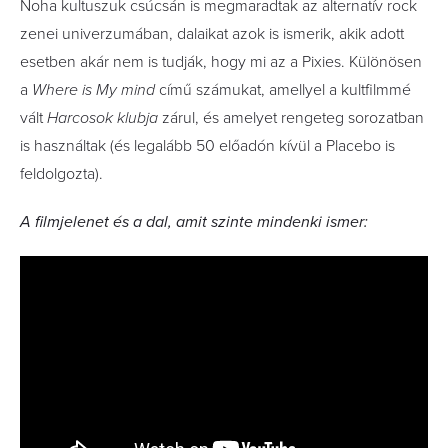
Noha kultuszuk csúcsán is megmaradtak az alternatív rock
zenei univerzumában, dalaikat azok is ismerik, akik adott
esetben akár nem is tudják, hogy mi az a Pixies. Különösen
a
Where is My mind
című számukat, amellyel a kultfilmmé
vált
Harcosok klubja
zárul, és amelyet rengeteg sorozatban
is használtak (és legalább 50 előadón kívül a Placebo is
feldolgozta).
A filmjelenet és a dal, amit szinte mindenki ismer: