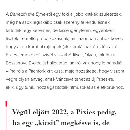
A
Beneath the Eyrie
-ről egy fokkal jobb kritikák születettek,
még ha azok leginkább csak szerény fellendülésnek
tartották, egy kellemes, de kissé igénytelen, egyébként
tiszteletreméltó próbálkozásnak, ami azonban ahhoz kevés,
hogy azon korábbi rajongók (akik árulásnak érezték az új
Pixies-lemezeket) szívét visszahódítsa. „Olyan, mintha a
Bossanova B-oldalát hallgatnád, amiről valahogy lemaradtál
– írta róla a Pitchfork kritikusa, majd hozzátette, hogy viszont
végre olyan anyag, ami kíváncsivá tehet az új Pixies-re,
akik, úgy tűnik, hozzáigazították ritmusokat az életkorukhoz.
Végül eljött 2022, a Pixies pedig,
ha egy „kicsit” megkésve is, de