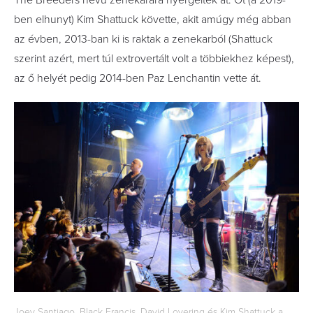
The Breeders nevű zenekarára nyergeltek át. Őt (a 2019-
ben elhunyt) Kim Shattuck követte, akit amúgy még abban
az évben, 2013-ban ki is raktak a zenekarból (Shattuck
szerint azért, mert túl extrovertált volt a többiekhez képest),
az ő helyét pedig 2014-ben Paz Lenchantin vette át.
Joey Santiago, Black Francis, David Lovering és Kim Shattuck a