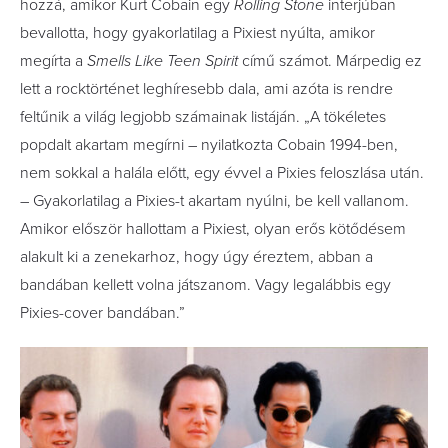
hozzá, amikor Kurt Cobain egy
Rolling Stone
interjúban
bevallotta, hogy gyakorlatilag a Pixiest nyúlta, amikor
megírta a
Smells Like Teen Spirit
című számot. Márpedig ez
lett a rocktörténet leghíresebb dala, ami azóta is rendre
feltűnik a világ legjobb számainak listáján. „A tökéletes
popdalt akartam megírni – nyilatkozta Cobain 1994-ben,
nem sokkal a halála előtt, egy évvel a Pixies feloszlása után.
– Gyakorlatilag a Pixies-t akartam nyúlni, be kell vallanom.
Amikor először hallottam a Pixiest, olyan erős kötődésem
alakult ki a zenekarhoz, hogy úgy éreztem, abban a
bandában kellett volna játszanom. Vagy legalábbis egy
Pixies-cover bandában.”