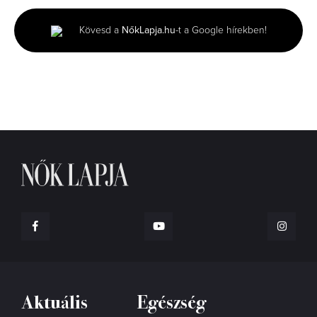
of
8
seconds
Kövesd a
NőkLapja.hu
-t a Google hírekben!
Aktuális
Egészség