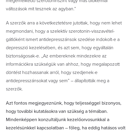
megemelkedő szerotoninszint vagy más biokémiai
változások mit tesznek az agyban.”
A szerzők arra a következtetésre jutottak, hogy nem lehet
megmondani, hogy a szelektív szerotonin-visszavétel-
gátlóként ismert antidepresszánsok szedése indokolt-e a
depresszió kezelésében, és azt sem, hogy egyáltalán
biztonságosak-e. „Az embereknek mindezekre az
információkra szükségük van ahhoz, hogy megalapozott
döntést hozhassanak arról, hogy szedjenek-e
antidepresszánsokat vagy sem” – állapították meg a
szerzők.
Azt fontos megjegyeznünk, hogy teljességgel bizonyos,
hogy további kutatásokra van szükség a témában.
Mindenképpen konzultáljunk kezelőorvosunkkal a
kezelésünkkel kapcsolatban – főleg, ha eddig hatásos volt