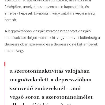
szerotoninreceptorokra összpontosított, azaz azokra a
fehérjékre, amelyekhez a szerotonin kapcsolódik, és
amelyek képesek továbbítani vagy gátolni a vegyi anyag
hatását.
A leggyakrabban vizsgált szerotoninreceptort vizsgáló
kutatások két dolgot mutattak ki: vagy nem volt különbség a
depresszióban szenvedő és a depresszió nélküli emberek
között, vagy
a szerotoninaktivitás valójában
megnövekedett a depresszióban
szenvedő embereknél – ami
végső soron a szerotoninelmélet