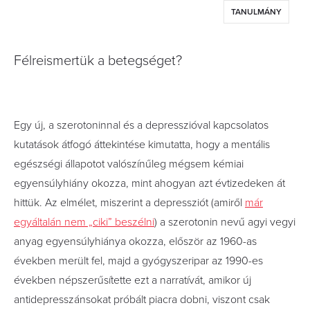
TANULMÁNY
Félreismertük a betegséget?
Egy új, a szerotoninnal és a depresszióval kapcsolatos
kutatások átfogó áttekintése kimutatta, hogy a mentális
egészségi állapotot valószínűleg mégsem kémiai
egyensúlyhiány okozza, mint ahogyan azt évtizedeken át
hittük. Az elmélet, miszerint a depressziót (amiről
már
egyáltalán nem „ciki” beszélni
) a szerotonin nevű agyi vegyi
anyag egyensúlyhiánya okozza, először az 1960-as
években merült fel, majd a gyógyszeripar az 1990-es
években népszerűsítette ezt a narratívát, amikor új
antidepresszánsokat próbált piacra dobni, viszont csak