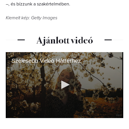
–, és bízzunk a szakértelmében.
Kiemelt kép: Getty Images
Ajánlott videó
Szélesebb Videó Háttérhez
0
seconds