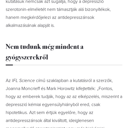
kutatásuk nemcsak azt sugallja, hogy a depresszió
szerotonin-elméletét nem támasztják alá bizonyítékok,
hanem megkérdőjelezi az antidepresszánsok
alkalmazásának alapját is.
Nem tudunk még mindent a
gyógyszerekről
Az
IFL Science
című szaklapban a kutatásról a szerzők,
Joanna Moncrieff és Mark Horowitz kifejtették: „Fontos,
hogy az emberek tudják, hogy az az elképzelés, miszerint a
depresszió kémiai egyensúlyhiányból ered, csak
hipotetikus. Azt sem értjük egyelőre, hogy az
antidepresszánsok által kiváltott, ideiglenesen