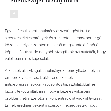
ellenkezőjét bizonyította.
Egy elhíresült korai tanulmány összefüggést talált a
stresszes életesemények és a szerotonin transzporter gén
között, amely a szerotonin hatását megszüntető fehérjét
képes előállítani, de nagyobb vizsgálatok azt mutatták, hogy
valójában nincs kapcsolat.
A kutatók által vizsgált tanulmányok némelyikében olyan
emberek vettek részt, akik rendelkeztek
antidepresszánsokkal kapcsolatos tapasztalatokkal, és
bizonyítékot találtak arra, hogy a kezelés valójában
csökkentheti a szerotonin koncentrációját vagy aktivitását.
Ennek eredményeként a szerzők megjegyezték, hogy