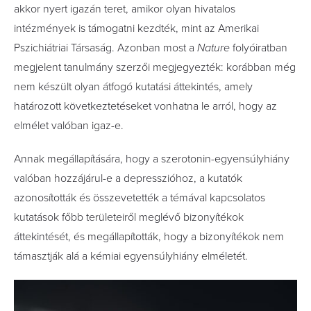
akkor nyert igazán teret, amikor olyan hivatalos
intézmények is támogatni kezdték, mint az Amerikai
Pszichiátriai Társaság. Azonban most a
Nature
folyóiratban
megjelent tanulmány szerzői megjegyezték: korábban még
nem készült olyan átfogó kutatási áttekintés, amely
határozott következtetéseket vonhatna le arról, hogy az
elmélet valóban igaz-e.
Annak megállapítására, hogy a szerotonin-egyensúlyhiány
valóban hozzájárul-e a depresszióhoz, a kutatók
azonosították és összevetették a témával kapcsolatos
kutatások főbb területeiről meglévő bizonyítékok
áttekintését, és megállapították, hogy a bizonyítékok nem
támasztják alá a kémiai egyensúlyhiány elméletét.