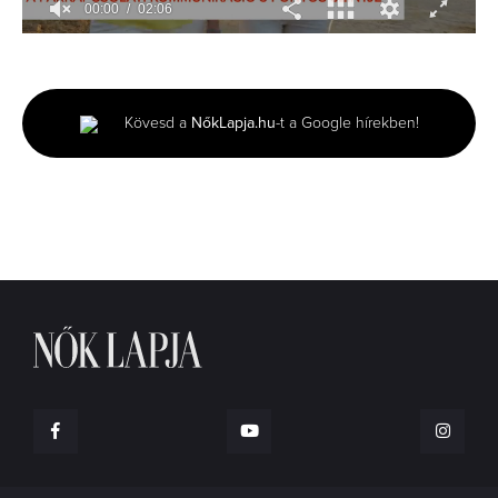
00:01
02:06
0
seconds
of
2
minutes,
Kövesd a
NőkLapja.hu
-t a Google hírekben!
6
seconds