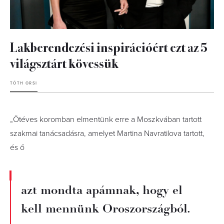
Lakberendezési inspirációért ezt az 5
világsztárt kövessük
TÓTH ORSI
„Ötéves koromban elmentünk erre a Moszkvában tartott
szakmai tanácsadásra, amelyet Martina Navratilova tartott,
és ő
azt mondta apámnak, hogy el
kell mennünk Oroszországból.