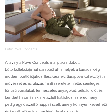
Fotó: Rove Concepts
A tavaly a Rove Concepts által piacra dobott
bútorkollekciója hat darabból áll, amelyek a kanadai cég
modern portfóliójához illeszkednek. Sarapova kollekcióját a
művészet és az utazás iránti szeretete ihlette, semleges
tónusú vonalakat, természetes anyagokat, például diót és
kendert használnak a letisztult hatáshoz, az eredmény
pedig egy összeillő nappali szett, amely könnyen keverhető
és illeszthető már a meglévő darabokhoz is.