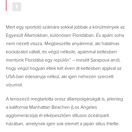
Mert egy sportoló számára sokkal jobbak a körülmények az
Egyesült Államokban, különösen Floridában. És apám soha
nem nézett vissza. Megbeszélte anyámmal, aki hatalmas
kockázatot vállalt, és végül nélküle, apámmal kettesben
mentünk Floridába egy repülőn” – mesélt Sarapova arról,
hogy végül hogyan éltek két éven át kettesben apjával az
USA-ban édesanyja nélkül, aki igen nehezen szerzett
vízumot.
A teniszező megtartotta orosz állampolgárságát is, jelenleg
a kaliforniai Manhattan Beachen (Los Angeles
agglomerációja) él elképesztően stílusos óceánparti
házában, amelynek igen sok elemét a japán stílus ihlette.