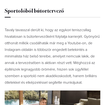
Sportolóból bútortervező
Tavaly tavasszal derült ki, hogy az egykori teniszcsillag
hivatalosan is bútortervezőként folytatja karrierjét. Gyönyörű
otthonát milliók csodálhaták már meg a Youtube-on, de
Instagram-oldalán is többször engedett betekintés a
minimalista ház belső tereibe, amelyet nemcsak lakik, de
annak a tervezésében is aktívan részt vett. Méghozzá az
építészek legnagyobb örömére, hiszen sok ügyféllel
szemben a sportoló nem akadékoskodott, hanem brilliáns
ötletekkel és elképzeléssel segítette munkájukat.