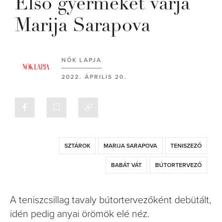
Első gyermekét várja
Marija Sarapova
NŐK LAPJA
2022. ÁPRILIS 20.
SZTÁROK
MARIJA SARAPOVA
TENISZEZŐ
BABÁT VÁT
BÚTORTERVEZŐ
A teniszcsillag tavaly bútortervezőként debütált,
idén pedig anyai örömök elé néz.