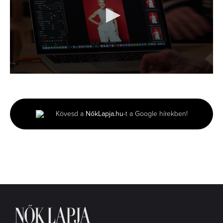
0
seconds
of
46
seconds
Kövesd a
NőkLapja.hu
-t a Google hírekben!