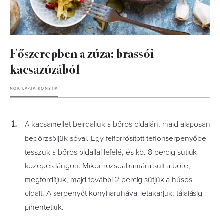
Főszerepben a zúza: brassói
kacsazúzából
NŐK LAPJA KONYHA
A kacsamellet beirdaljuk a bőrös oldalán, majd alaposan
bedörzsöljük sóval. Egy felforrósított teflonserpenyőbe
tesszük a bőrös oldallal lefelé, és kb. 8 percig sütjük
közepes lángon. Mikor rozsdabarnára sült a bőre,
megfordítjuk, majd további 2 percig sütjük a húsos
oldalt. A serpenyőt konyharuhával letakarjuk, tálalásig
pihentetjük.