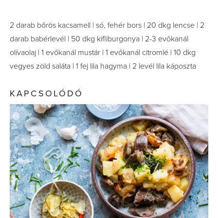
2 darab bőrös kacsamell | só, fehér bors | 20 dkg lencse | 2
darab babérlevél | 50 dkg kifliburgonya | 2-3 evőkanál
olívaolaj | 1 evőkanál mustár | 1 evőkanál citromlé | 10 dkg
vegyes zöld saláta | 1 fej lila hagyma | 2 levél lila káposzta
KAPCSOLÓDÓ