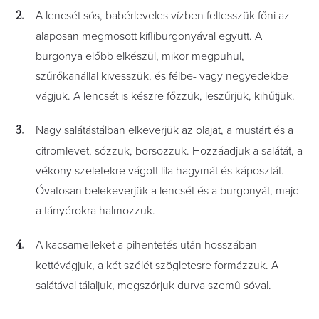
A lencsét sós, babérleveles vízben feltesszük főni az
alaposan megmosott kifliburgonyával együtt. A
burgonya előbb elkészül, mikor megpuhul,
szűrőkanállal kivesszük, és félbe- vagy negyedekbe
vágjuk. A lencsét is készre főzzük, leszűrjük, kihűtjük.
Nagy salátástálban elkeverjük az olajat, a mustárt és a
citromlevet, sózzuk, borsozzuk. Hozzáadjuk a salátát, a
vékony szeletekre vágott lila hagymát és káposztát.
Óvatosan belekeverjük a lencsét és a burgonyát, majd
a tányérokra halmozzuk.
A kacsamelleket a pihentetés után hosszában
kettévágjuk, a két szélét szögletesre formázzuk. A
salátával tálaljuk, megszórjuk durva szemű sóval.