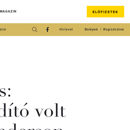
 MAGAZIN
ELŐFIZETEK
ztró
Hírlevél
Belépek
Regisztrálok
s:
dító volt