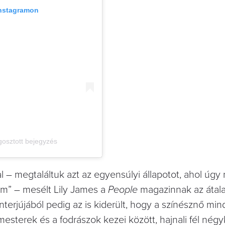
Instagramon
egosztott bejegyzés
 – megtaláltuk azt az egyensúlyi állapotot, ahol úgy 
om” – mesélt Lily James a
People
magazinnak az átala
terjújából pedig az is kiderült, hogy a színésznő mi
mesterek és a fodrászok kezei között, hajnali fél nég