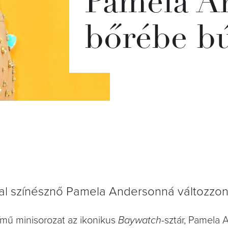
Pamela A
bőrébe bú
atal színésznő Pamela Andersonná változzon
mű minisorozat az ikonikus
Baywatch
-sztár, Pamela