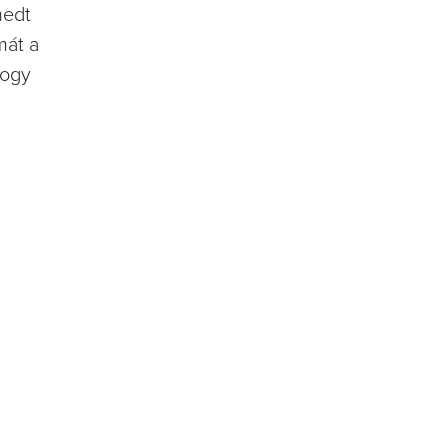
hedt
mát a
hogy