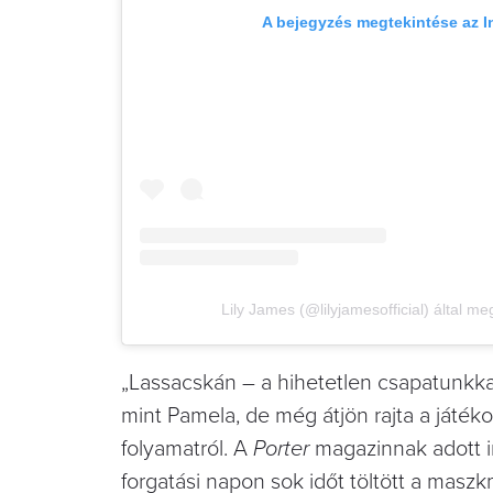
A bejegyzés megtekintése az 
Lily James (@lilyjamesofficial) által m
„Lassacskán – a hihetetlen csapatunkkal
mint Pamela, de még átjön rajta a játék
folyamatról. A
Porter
magazinnak adott in
forgatási napon sok időt töltött a maszk