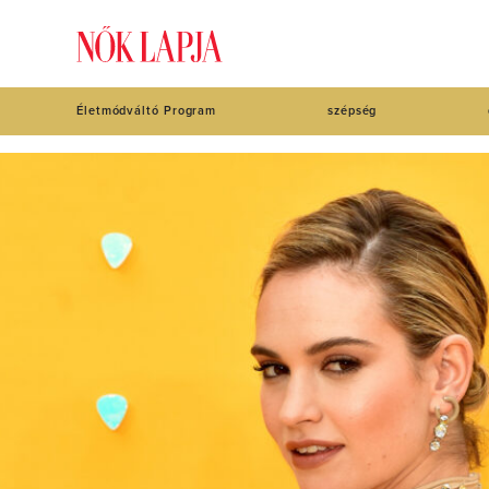
Életmódváltó Program
szépség