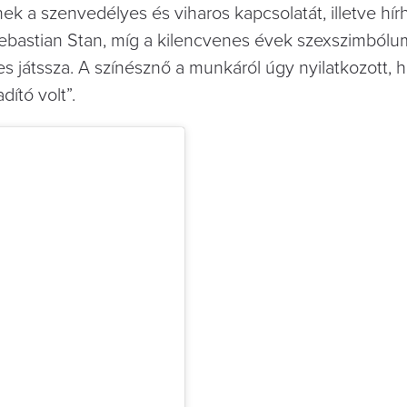
 a szenvedélyes és viharos kapcsolatát, illetve hír
Sebastian Stan, míg a kilencvenes évek szexszimbólu
es játssza. A színésznő a munkáról úgy nyilatkozott, 
ító volt”.