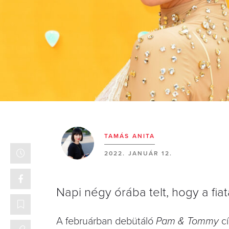
TAMÁS ANITA
2022. JANUÁR 12.
Napi négy órába telt, hogy a fi
A februárban debütáló
Pam & Tommy
cí