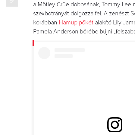
a Mötley Crüe dobosának, Tommy Lee-nek
szexbotrányát dolgozza fel. A zenészt 
korábban
Hamupipőkét
alakító Lily Jam
Pamela Anderson bőrébe bújni „felszabad