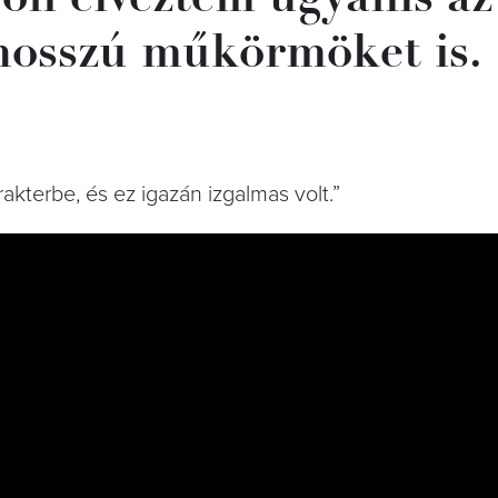
 hosszú műkörmöket is.
akterbe, és ez igazán izgalmas volt.”