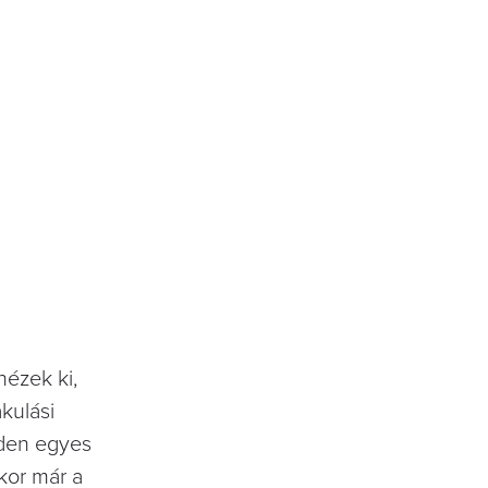
nézek ki,
kulási
nden egyes
ykor már a