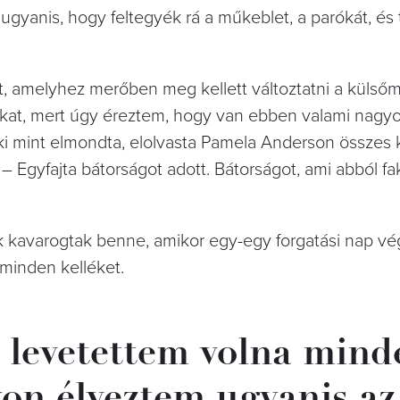
ugyanis, hogy feltegyék rá a műkeblet, a parókát, és 
t, amelyhez merőben meg kellett változtatni a külsőm
kat, mert úgy éreztem, hogy van ebben valami nagy
aki mint elmondta, elolvasta Pamela Anderson összes
– Egyfajta bátorságot adott. Bátorságot, ami abból fa
sek kavarogtak benne, amikor egy-egy forgatási nap v
 minden kelléket.
a levetettem volna mind
on élveztem ugyanis az