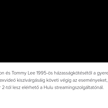
on és Tommy Lee 1995-ös házasságkötésétől a gyer
zexvideó kiszivárgásáig követi végig az eseményeket,
r 2-tól lesz elérhető a Hulu streamingszolgáltatónál.