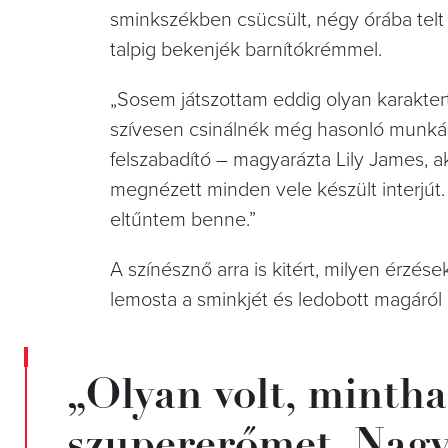
sminkszékben csücsült, négy órába telt 
talpig bekenjék barnítókrémmel.
„Sosem játszottam eddig olyan karakter
szívesen csinálnék még hasonló munká
felszabadító – magyarázta Lily James, 
megnézett minden vele készült interjút. 
eltűntem benne.”
A színésznő arra is kitért, milyen érzé
lemosta a sminkjét és ledobott magáról
„Olyan volt, minth
szupererőmet. Nagy