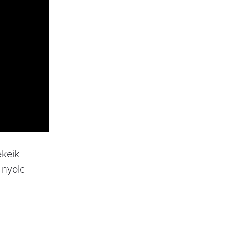
ekeik
 nyolc