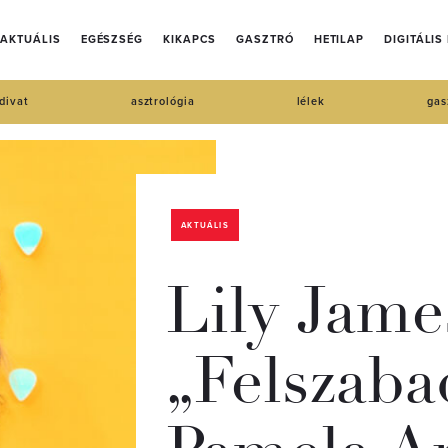
AKTUÁLIS
EGÉSZSÉG
KIKAPCS
GASZTRÓ
HETILAP
DIGITÁLIS
divat
asztrológia
lélek
gas
AKTUÁLIS
Lily Jame
„Felszaba