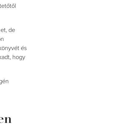
tetőtől
et, de
on
 könyvét és
kadt, hogy
égén
en