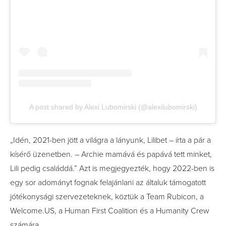
A post shared by Alexi Lubomirski (@alexilubomirski)
„Idén, 2021-ben jött a világra a lányunk, Lilibet – írta a pár a
kísérő üzenetben. – Archie mamává és papává tett minket,
Lili pedig családdá.” Azt is megjegyezték, hogy 2022-ben is
egy sor adományt fognak felajánlani az általuk támogatott
jótékonysági szervezeteknek, köztük a Team Rubicon, a
Welcome.US, a Human First Coalition és a Humanity Crew
számára.