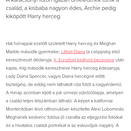
A karácsonyi fotón igazán önfeledtnek tűnik a
család, a kisbaba nagyon édes, Archie pedig
kiköpött Harry herceg.
Hat hónappal ezelőtt született Harry herceg és Meghan
Markle második gyermeke,
Lilibet Diana
(a csöppség első
keresztnevét dédanyja,
II. Erzsébet királynő beceneve
után
kapta, míg második keresztneve Harry herceg édesanyja,
Lady Diana Spencer, vagyis Diana hercegné előtti
tisztelgés), de eddig nem láthatott róla fotót a nagyérdemű.
A minap azonban kijött a pár ünnepi üdvözlőlapja, amelyen
a család teljes létszámban látható. A képet a kaliforniai
Montecitóban lévő otthonukban készítette Alexi Lubomirski,
Meghanék kedvenc fotósa (ő csinálta az eljegyzési fotóikat
és a hivatalos családi portrékat is az esküvőjük napján). A