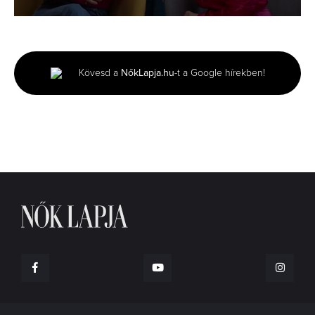
0
seconds
of
2
minutes,
Kövesd a
NőkLapja.hu
-t a Google hírekben!
44
seconds