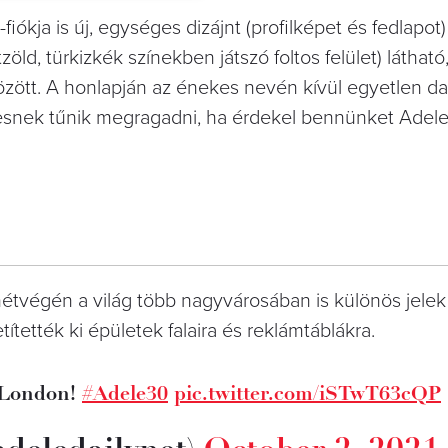
fiókja is új, egységes dizájnt (profilképet és fedlapot)
d, türkizkék színekben játszó foltos felület) látható, 
özött. A honlapján az énekes nevén kívül egyetlen d
mesnek tűnik megragadni, ha érdekel bennünket Adel
hétvégén a világ több nagyvárosában is különös jelek 
ítették ki épületek falaira és reklámtáblákra.
n London!
#Adele30
pic.twitter.com/iSTwT63cQP