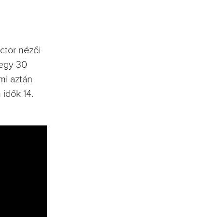
ctor nézői
 egy 30
mi aztán
 idők 14.