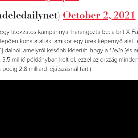
adeledailynet)
October 2, 2021
egy titokzatos kampánnyal harangozta be: a brit X Fa
pően konstatálták, amikor egy üres képernyő alatt
 dalból, amelyről később kiderült, hogy a
Hello
(és a
3,5 millió példányban kelt el, ezzel az ország minden
dig 2,8 milliárd lejátszásnál tart.)