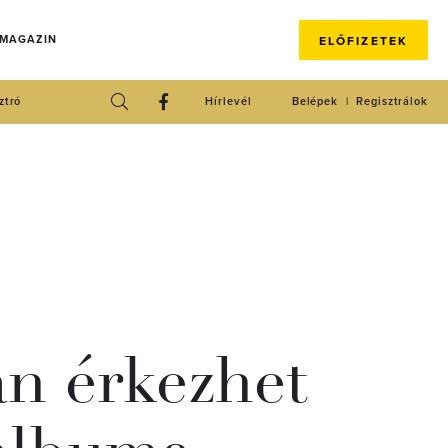
 MAGAZIN
ELŐFIZETEK
ztró
Hírlevél
Belépek
Regisztrálok
n érkezhet