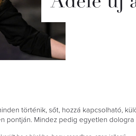
Adele új
nden történik, sőt, hozzá kapcsolható, kü
en pontján. Mindez pedig egyetlen dologra 