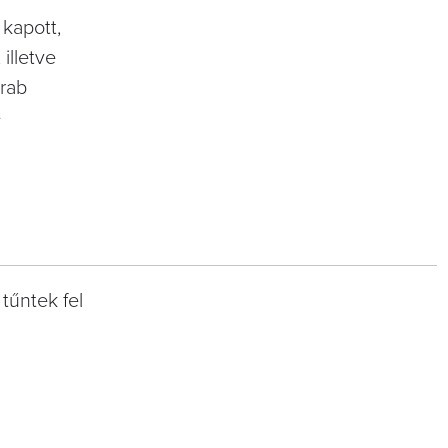
 kapott,
illetve
arab
e
tűntek fel