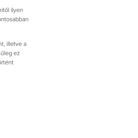
itől ilyen
pontosabban
, illetve a
nűleg ez
örtént