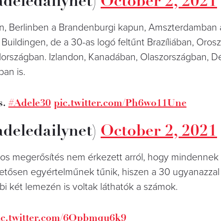
adeledailynet)
October 2, 2021
rnyon, Berlinben a Brandenburgi kapun, Amszterdamba
uildingen, de a 30-as logó feltűnt Brazíliában, Oros
lországban. Izlandon, Kanadában, Olaszországban, D
an is.
s.
#Adele30
pic.twitter.com/Ph6wo11Une
adeledailynet)
October 2, 2021
los megerősítés nem érkezett arról, hogy mindennek
tősen egyértelműnek tűnik, hiszen a 30 ugyanazzal
bi két lemezén is voltak láthatók a számok.
ic.twitter.com/6Qpbmqu6k9