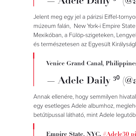
— Adele Daily ³⁰ (@
Jelent meg egy jel a párizsi Eiffel-to
múzeum falán, New York-i Empire State B
Mexikóban, a Fülöp-szigeteken, Lengye
és természetesen az Egyesült Királyságb
Venice Grand Canal, Philippine
— Adele Daily ³⁰ (@
Annak ellenére, hogy semmilyen hivata
egy esetleges Adele albumhoz, meglehe
betűtípussal látható, mint Adele legutób
Empire State, NYC.
#Adele30
p