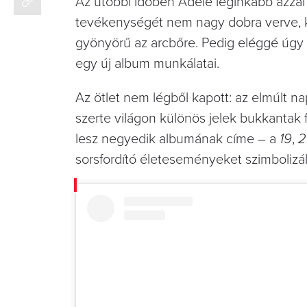
Az utóbbi időben Adele leginkább azzal 
tevékenységét nem nagy dobra verve, 
gyönyörű az arcbőre. Pedig eléggé úgy 
egy új album munkálatai.
Az ötlet nem légből kapott: az elmúlt na
szerte világon különös jelek bukkantak 
lesz negyedik albumának címe – a
19
,
2
sorsfordító életeseményeket szimbolizál