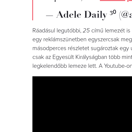
— Adele Daily ³⁰ (@
Ráadásul legutóbbi,
25
című lemezét is 
egy reklámszünetben egyszercsak megle
másodperces részletet sugároztak egy új
csak az Egyesült Királyságban több mint 
legkelendőbb lemeze lett. A Youtube-on pe