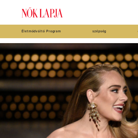
Életmódváltó Program
szépség