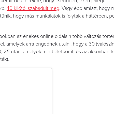
került be a hírekbe, hogy csendben, ezen jellegű
kb.
40 kilótól szabadult meg
. Vagy épp amiatt, hogy m
tűnik, hogy más munkálatok is folytak a háttérben, 
pokban az énekes online oldalain több változás történt
fel, amelyek arra engednek utalni, hogy a 30 (valószí
1
,
25
után, amelyek mind életkorát, és az akkoriban t
ták).