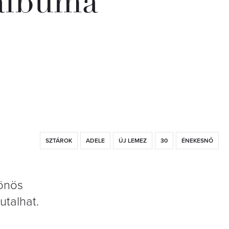
 albuma
SZTÁROK
ADELE
ÚJ LEMEZ
30
ÉNEKESNŐ
lönös
utalhat.