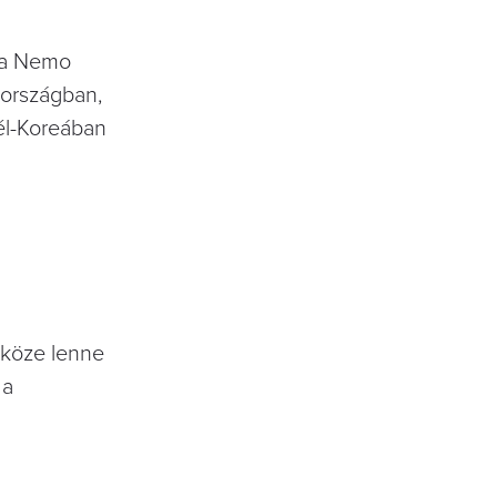
n a Nemo
zországban,
él-Koreában
 köze lenne
 a