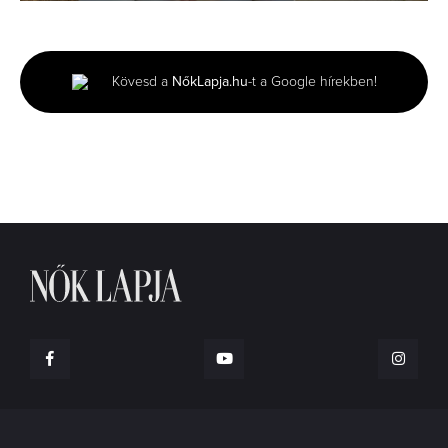
0
seconds
of
2
minutes,
Kövesd a
NőkLapja.hu
-t a Google hírekben!
6
seconds