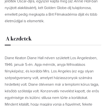
jelölték Oscar-díjra, egyszer kapta meg (az
Annie Hall
-ban
nyújtott alakításáért), két Golden Globe-díj tulajdonosa,
emellett pedig megkapta a Brit Filmakadémia díját és több
életműdíjjal is elismerték.
A kezdetek
Diane Keaton Diane Hall néven született Los Angelesben,
1946. január 5-én. Apja mérnök, anyja félhivatásos
fényképész, és korábbi Mrs. Los Angeles (ez egy olyan
szépségverseny volt, amelyet háziasszonyok számára
hirdettek) volt. Diane ötévesen már a templomi kórus tagja,
később szólistája volt. Konzervatív nevelést kapott, de erős
egyénisége és különc stílusa nem tűrte a korlátokat.
Mindent kitalált, hogy magára vonja a figyelmet, fekete