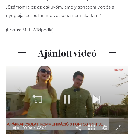
„Számomra ez az esküvőm, amely sohasem volt és a
nyugdíjazási bulim, melyet soha nem akartam.”
(Forrás: MTI, Wikipedia)
Ajánlott videó
00:01
02:06