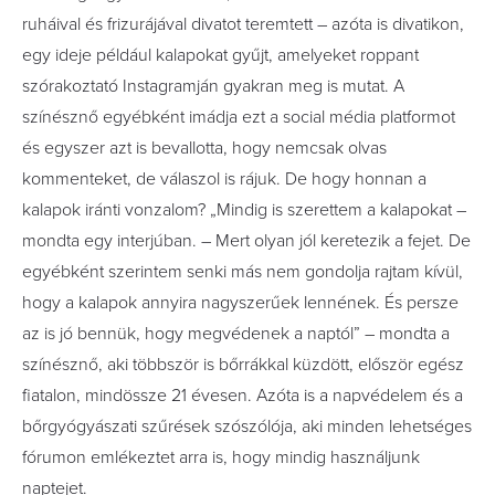
ruháival és frizurájával divatot teremtett – azóta is divatikon,
egy ideje például kalapokat gyűjt, amelyeket roppant
szórakoztató Instagramján gyakran meg is mutat. A
színésznő egyébként imádja ezt a social média platformot
és egyszer azt is bevallotta, hogy nemcsak olvas
kommenteket, de válaszol is rájuk. De hogy honnan a
kalapok iránti vonzalom? „
Mindig is szerettem a kalapokat –
mondta egy interjúban. – Mert olyan jól keretezik a fejet. De
egyébként szerintem senki más nem gondolja rajtam kívül,
hogy a kalapok annyira nagyszerűek lennének. És persze
az is jó bennük, hogy megvédenek a naptól” – mondta a
színésznő, aki többször is bőrrákkal küzdött, először egész
fiatalon, mindössze 21 évesen. Azóta is a napvédelem és a
bőrgyógyászati szűrések szószólója, aki minden lehetséges
fórumon emlékeztet arra is, hogy mindig használjunk
naptejet.