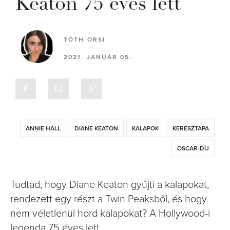
Keaton 75 éves lett
TÓTH ORSI
2021. JANUÁR 05.
ANNIE HALL
DIANE KEATON
KALAPOK
KERESZTAPA
OSCAR-DÍJ
Tudtad, hogy Diane Keaton gyűjti a kalapokat,
rendezett egy részt a Twin Peaksből, és hogy
nem véletlenül hord kalapokat? A Hollywood-i
legenda 75 éves lett.