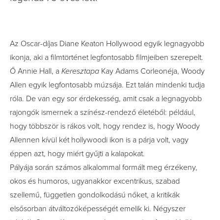
Az Oscar-díjas Diane Keaton Hollywood egyik legnagyobb
ikonja, aki a filmtörténet legfontosabb filmjeiben szerepelt.
Ő Annie Hall, a
Keresztapa
Kay Adams Corleonéja, Woody
Allen egyik legfontosabb múzsája. Ezt talán mindenki tudja
róla. De van egy sor érdekesség, amit csak a legnagyobb
rajongók ismernek a színész-rendező életéből: például,
hogy többször is rákos volt, hogy rendez is, hogy Woody
Allennen kívül két hollywoodi ikon is a párja volt, vagy
éppen azt, hogy miért gyűjti a kalapokat.
Pályája során számos alkalommal formált meg érzékeny,
okos és humoros, ugyanakkor excentrikus, szabad
szellemű, független gondolkodású nőket, a kritikák
elsősorban átváltozóképességét emelik ki. Négyszer