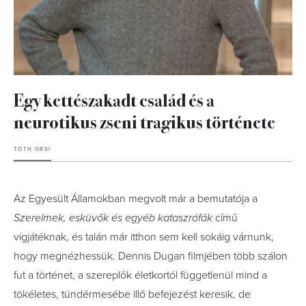
Egy kettészakadt család és a
neurotikus zseni tragikus története
TÓTH ORSI
Az Egyesült Államokban megvolt már a bemutatója a
Szerelmek, esküvők és egyéb kataszrófák
című
vígjátéknak, és talán már itthon sem kell sokáig várnunk,
hogy megnézhessük. Dennis Dugan filmjében több szálon
fut a történet,
a szereplők életkortól függetlenül mind a
tökéletes, tündérmesébe illő befejezést keresik, de