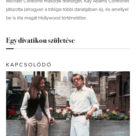
Michael Corleone második feleségét, Kay Adams Corleonét
játszotta (ahogyan a trilógia többi darabjában is), és amellyel
be is írta magát Hollywood történetébe.
Egy divatikon születése
KAPCSOLÓDÓ