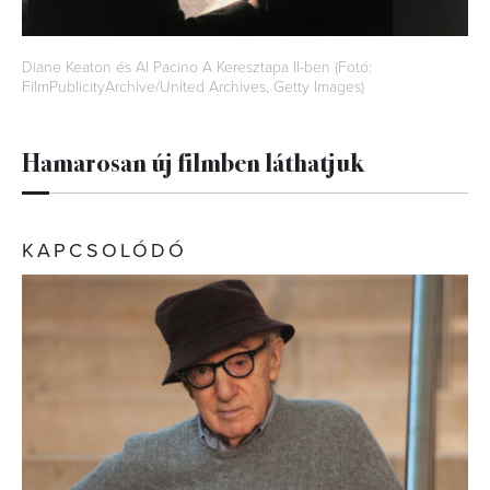
Diane Keaton és Al Pacino A Keresztapa II-ben (Fotó:
FilmPublicityArchive/United Archives, Getty Images)
Hamarosan új filmben láthatjuk
KAPCSOLÓDÓ