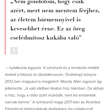
„Nem gondolom, hogy csak
azért, mert nem mentem férjhez,
az életem bármennyivel is
kevesebbet érne. Ez az öreg
cselédmítosz kukába való”
– nyilatkozta egyszer.
A színészet és a rendezés mellett
érdekli a fotózás és díszlettervezés. Önéletrajzi könyve
2012-ben magyarul is megjelent. Woody Allen egyszer így
jellemezte: „A való életben Keaton hisz Istenben. De abban
is hisz, hogy a rádió azért működik, mert kis emberkék
vannak benne.” A színésznő maga 2017-ben az Amerikai
Filmintézet életműdíjának átvételekor így nyilatkozott: