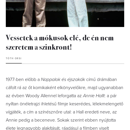
Vessetek a mókusok elé, de én nem
szeretem a szinkront!
TÓTH ORSI
1977-ben előbb a
Nappalok és éjszakák
című drámában
cáfolt rá az őt komikaként elkönyvelőkre, majd ugyanabban
az évben Woody Allennel leforgatta az
Annie Hallt
: a pár
nyíltan önéletrajzi ihletésű filmje keserédes, lélekmelengető
vígjáték, a cím a színésznőre utal: a Hall eredeti neve, az
Annie pedig a beceneve. Sokak szerint ebben nyújtotta
élete legnagyobb alakítását, ráadásul a filmben viselt