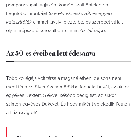
pomponcsapat tagjaként komédiázott önfeledten.
Legutóbbi munkáját
Szerelmek, esküvők és egyéb
katasztrófák
címmel tavaly fejezte be, és szerepet vállalt
olyan népszerű sorozatban is, mint
Az ifjú pápa
.
Az 50-es éveiben lett édesanya
Több kollégája volt társa a magánéletben, de soha nem
ment férjhez, ötvenévesen örökbe fogadta lányát, az akkor
egyéves Dextert, 5 évvel később pedig fiát, az akkor
szintén egyéves Duke-ot. És hogy miként vélekedik Keaton
a házasságról?