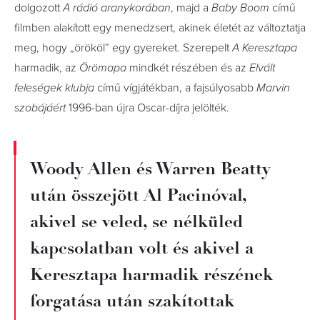
dolgozott
A rádió aranykorában
, majd a
Baby Boom
című
filmben alakított egy menedzsert, akinek életét az változtatja
meg, hogy „örököl” egy gyereket. Szerepelt
A
Keresztapa
harmadik, az
Örömapa
mindkét részében és az
Elvált
feleségek klubja
című vígjátékban, a fajsúlyosabb
Marvin
szobájáért
1996-ban újra Oscar-díjra jelölték.
Woody Allen és Warren Beatty
után összejött Al Pacinóval,
akivel se veled, se nélküled
kapcsolatban volt és akivel a
Keresztapa harmadik részének
forgatása után szakítottak