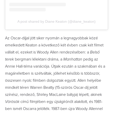
A post shared by Diane Keaton (@diane_keaton)
Az Oscar-díjjal jött siker nyomán a legnagyobbak közé
emelkedett Keaton a következő két évben csak két filmet
vállalt el, ezeket is Woody Allen rendezésében: a
Belső
terek
bergmani lélektani dráma, a
Manhattan
pedig az
Annie Hall-téma variációja. Útjaik ezután a szakmában és a
magánéletben is szétváltak, jóllehet később is többször,
összesen nyolc filmben dolgoztak együtt. Allen helyébe
mindkét téren Warren Beatty (15-szörös Oscar-díj jelölt
színész, rendező, Shirley MacLaine bátyja) lépett, akinek
Vörösök
című filmjében egy újságírónőt alakított, és 1981-
ben ismét Oscarra jelölték. 1987-ben újra Woody Allennel