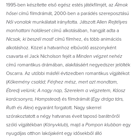
1995-ben készítette első egész estés játékfilmjét, az
Álmok
hősei
című filmdrámát, 2000-ben a parádés szereposztású
Női vonalak
munkálatait irányította. Játszott Allen
Rejtélyes
manhattani haláleset
című alkotásában, hangját adta a
Nicsak, ki beszél most!
című filmhez, és több animációs
alkotáshoz. Közel a hatvanhoz elbűvölő asszonyként
csavarta el Jack Nicholson fejét a
Minden végzet nehéz
című romantikus drámában, alakításáért negyedszer jelölték
Oscarra.
Az utóbbi másfél évtizedben romantikus vígjátékot
(
Kőkemény család; Férjhez mész, mert azt mondtam,
Ébredj velünk; A nagy nap, Szerelem a végzetem, Káosz
karácsonyra, Hampstead
) és filmdrámát (
Egy drága társ,
Ruth és Alex
) egyaránt forgatott. Nagy sikerrel
szórakoztatott a négy hatvanas éveit taposó barátnőről
szóló vígjátékban (
Könyvklub
), majd a
Pompon klubban
egy
nyugdíjas otthon lakójaként egy idősekből álló