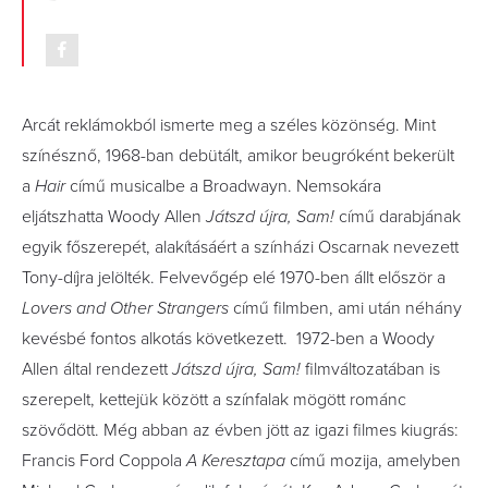
Arcát reklámokból ismerte meg a széles közönség.
Mint
színésznő, 1968-ban debütált, amikor beugróként bekerült
a
Hair
című musicalbe a Broadwayn. Nemsokára
eljátszhatta Woody Allen
Játszd újra, Sam!
című darabjának
egyik főszerepét, alakításáért a színházi Oscarnak nevezett
Tony-díjra jelölték.
Felvevőgép elé 1970-ben állt először a
Lovers and Other Strangers
című filmben, ami után néhány
kevésbé fontos alkotás következett. 1972-ben a Woody
Allen által rendezett
Játszd újra, Sam!
filmváltozatában is
szerepelt, kettejük között a színfalak mögött románc
szövődött. Még abban az évben jött az igazi filmes kiugrás:
Francis Ford Coppola
A Keresztapa
című mozija, amelyben