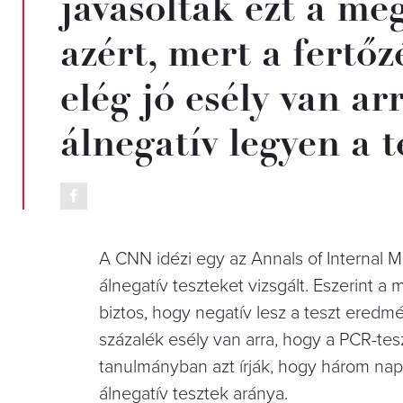
javasolták ezt a me
azért, mert a fertő
elég jó esély van ar
álnegatív legyen a 
A CNN idézi egy az Annals of Internal 
álnegatív teszteket vizsgált. Eszerint 
biztos, hogy negatív lesz a teszt ered
százalék esély van arra, hogy a PCR-tes
tanulmányban azt írják, hogy három nap
álnegatív tesztek aránya.