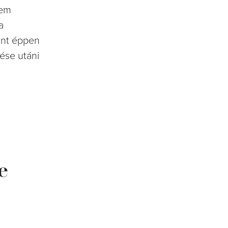
nem
a
int éppen
ése utáni
e