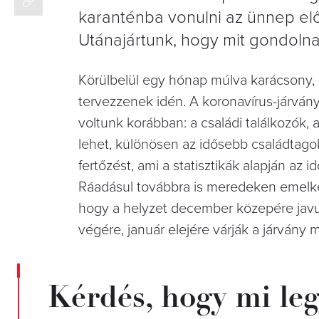
karanténba vonulni az ünnep el
Utánajártunk, hogy mit gondoln
Körülbelül egy hónap múlva karácsony, 
tervezzenek idén. A koronavírus-járván
voltunk korábban: a családi találkozók,
lehet, különösen az idősebb családtagok
fertőzést, ami a statisztikák alapján az
Ráadásul továbbra is meredeken emelked
hogy a helyzet december közepére javu
végére, január elejére várják a járvány
Kérdés, hogy mi leg