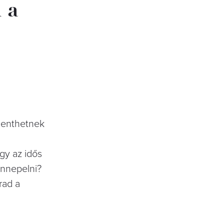
 a
elenthetnek
ogy az idős
ünnepelni?
rad a