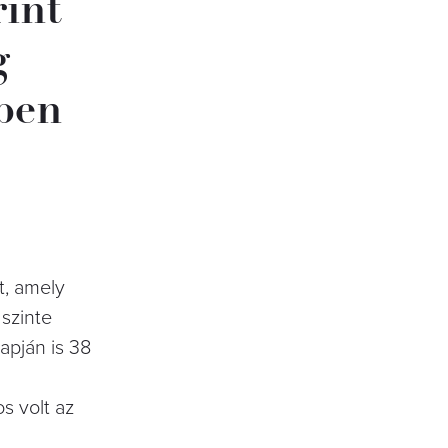
rint
g
tben
t, amely
 szinte
apján is 38
s volt az