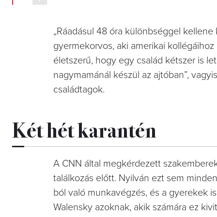
„Ráadásul 48 óra különbséggel kellene k
gyermekorvos, aki amerikai kollégáihoz
életszerű, hogy egy család kétszer is le
nagymamánál készül az ajtóban”, vagyi
családtagok.
Két hét karantén
A CNN által megkérdezett szakemberek 
találkozás előtt. Nyilván ezt sem minde
ból való munkavégzés, és a gyerekek is 
Walensky azoknak, akik számára ez kivit