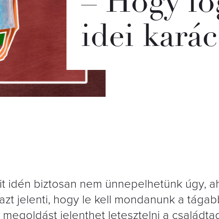
– Hogy fo
idei kará
t idén biztosan nem ünnepelhetünk úgy, 
zt jelenti, hogy le kell mondanunk a tágab
 megoldást jelenthet letesztelni a családta