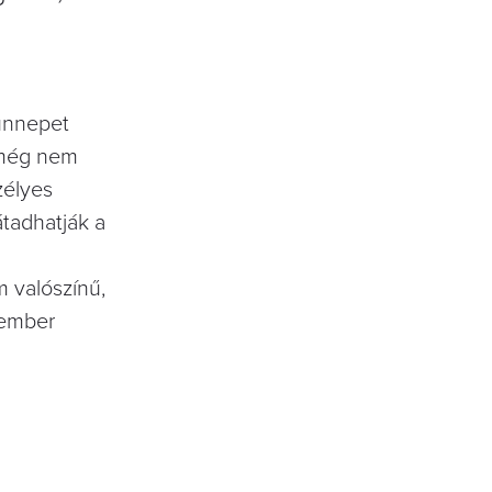
 ünnepet
n még nem
zélyes
átadhatják a
 valószínű,
cember