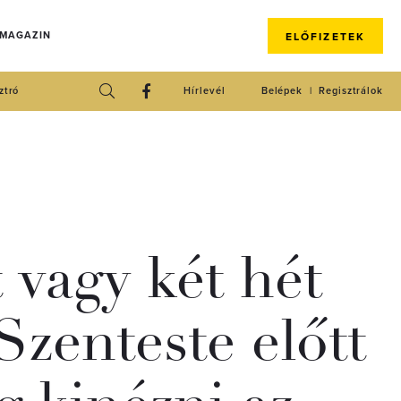
 MAGAZIN
ELŐFIZETEK
ztró
Hírlevél
Belépek
Regisztrálok
 vagy két hét
Szenteste előtt