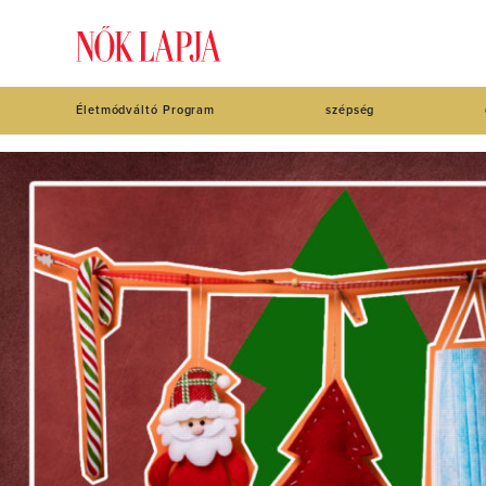
Életmódváltó Program
szépség