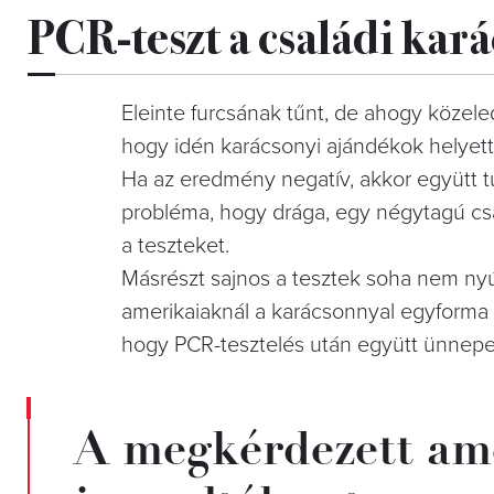
PCR-teszt a családi kará
Eleinte furcsának tűnt, de ahogy közel
hogy idén karácsonyi ajándékok helyett
Ha az eredmény negatív, akkor együtt t
probléma, hogy drága, egy négytagú csa
a teszteket.
Másrészt sajnos a tesztek soha nem ny
amerikaiaknál a karácsonnyal egyforma
hogy PCR-tesztelés után együtt ünnepel
A megkérdezett ame