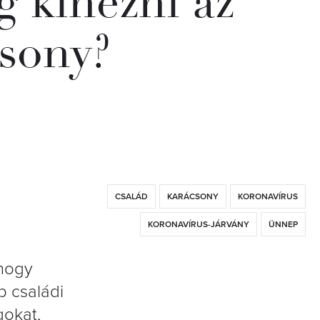
g kinézni az
csony?
CSALÁD
KARÁCSONY
KORONAVÍRUS
KORONAVÍRUS-JÁRVÁNY
ÜNNEP
ahogy
b családi
gokat,