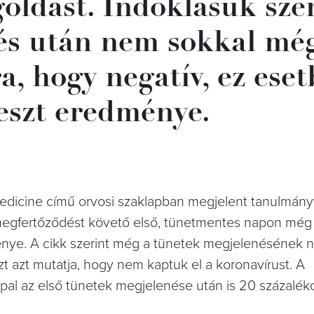
goldást. Indoklásuk sze
zés után nem sokkal mé
ra, hogy negatív, ez ese
teszt eredménye.
Medicine című orvosi szaklapban megjelent tanulmány
a megfertőződést követő első, tünetmentes napon még
ménye. A cikk szerint még a tünetek megjelenésének n
zt azt mutatja, hogy nem kaptuk el a koronavírust. A
pal az első tünetek megjelenése után is 20 százaléko