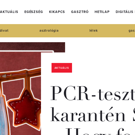
AKTUÁLIS
EGÉSZSÉG
KIKAPCS
GASZTRÓ
HETILAP
DIGITÁLIS
divat
asztrológia
lélek
gas
AKTUÁLIS
PCR-teszt
karantén 