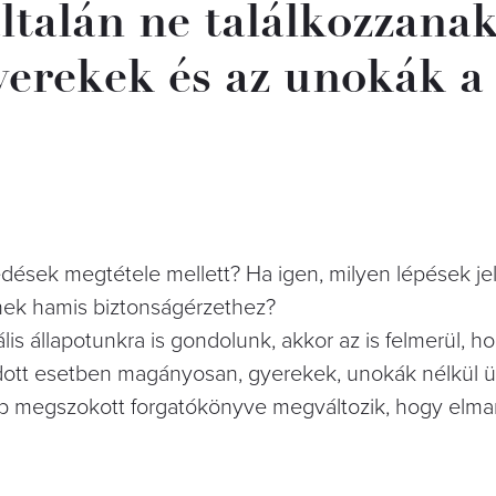
ltalán ne találkozzanak
gyerekek és az unokák a
dések megtétele mellett? Ha igen, milyen lépések j
nek hamis biztonságérzethez?
is állapotunkra is gondolunk, akkor az is felmerül, h
adott esetben magányosan, gyerekek, unokák nélkül 
ep megszokott forgatókönyve megváltozik, hogy elma