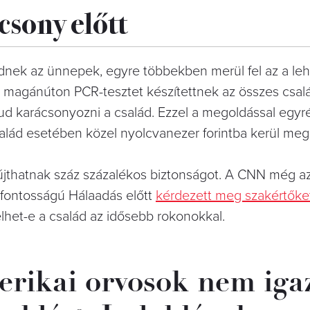
csony előtt
ednek az ünnepek, egyre többekben merül fel az a le
 magánúton PCR-tesztet készítettnek az összes csal
ud karácsonyozni a család. Ezzel a megoldással egyré
lád esetében közel nyolcvanezer forintba kerül megc
újthatnak száz százalékos biztonságot. A CNN még a
 fontosságú Hálaadás előtt
kérdezett meg szakértőke
het-e a család az idősebb rokonokkal.
rikai orvosok nem iga