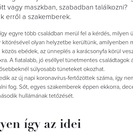
őtt vagy maszkban, szabadban találkozni?
ak erről a szakemberek.
így egyre több családban merül fel a kérdés, milyen
y kitörésével olyan helyzetbe kerültünk, amilyenbe
 a közös ebédek, az ünneplés a karácsonyfa körül ves
ra. A fiatalabb, jó eséllyel tünetmentes családtagok 
 idősebbeknél súlyosabb tüneteket okozhat.
ik az új napi koronavírus-fertőzöttek száma, így nem
lni fog. Sőt, egyes szakemberek éppen ekkorra, de
 második hullámának tetőzését.
yen így az idei