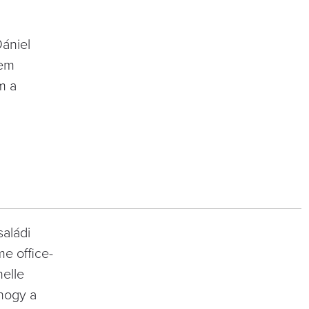
Dániel
nem
m a
aládi
e office-
helle
 hogy a