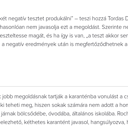
ét negatív tesztet produkálni” – teszi hozzá Tordas 
 hasonlóan nem javasolja ezt a megoldást. Szerinte 
teszteltesse magát, és ha így is van, „a teszt akkor se
s a negatív eredmények után is megfertőződhetnek a
jobb megoldásnak tartják a karanténba vonulást a cs
nki teheti meg, hiszen sokak számára nem adott a hom
járnak bölcsődébe, óvodába, általános iskolába. Roc
elezhető, kéthetes karantént javasol, hangsúlyozva,