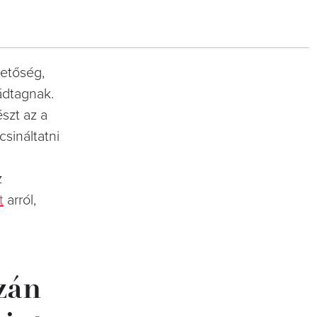
hetőség,
ádtagnak.
szt az a
sináltatni
z
t
arról,
zán