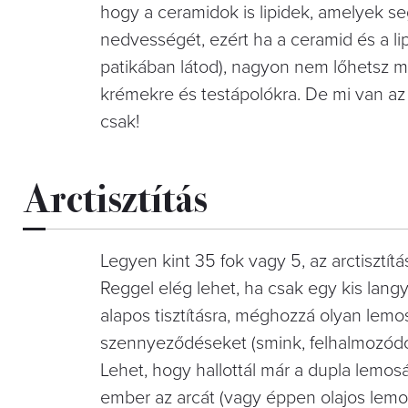
hogy a
ceramidok is lipidek, amelyek s
nedvességét, ezért ha a ceramid és a li
patikában látod), nagyon nem lőhetsz m
krémekre és testápolókra. De mi van a
csak!
Arctisztítás
Legyen kint 35 fok vagy 5, az arctisztít
Reggel elég lehet, ha csak egy kis lan
alapos tisztításra, méghozzá olyan lemos
szennyeződéseket (smink, felhalmozódo
Lehet, hogy hallottál már a dupla lemosásr
ember az arcát (vagy éppen olajos lemos