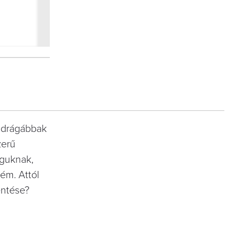
 drágábbak
zerű
aguknak,
ém. Attól
entése?