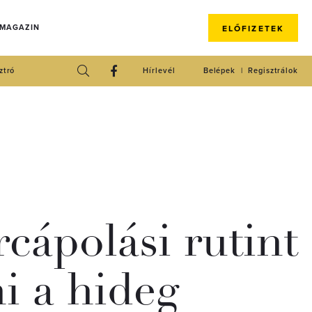
 MAGAZIN
ELŐFIZETEK
ztró
Hírlevél
Belépek
Regisztrálok
rcápolási rutint
ni a hideg