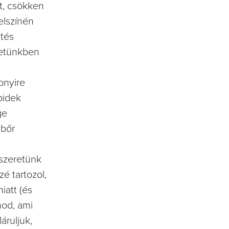
t, csökken
elszínén
ztés
zetünkben
bnyire
pidek
ge
 bőr
szeretünk
é tartozol,
iatt (és
nod, ami
áruljuk,