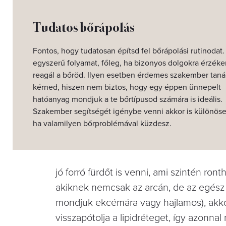
Tudatos bőrápolás
Fontos, hogy tudatosan építsd fel bőrápolási rutinodat
egyszerű folyamat, főleg, ha bizonyos dolgokra érzék
reagál a bőröd. Ilyen esetben érdemes szakember taná
kérned, hiszen nem biztos, hogy egy éppen ünnepelt
hatóanyag mondjuk a te bőrtípusod számára is ideális.
Szakember segítségét igénybe venni akkor is különöse
ha valamilyen bőrproblémával küzdesz.
jó forró fürdőt is venni, ami szintén ro
akiknek nemcsak az arcán, de az egész t
mondjuk ekcémára vagy hajlamos), akk
visszapótolja a lipidréteget, így azonnal