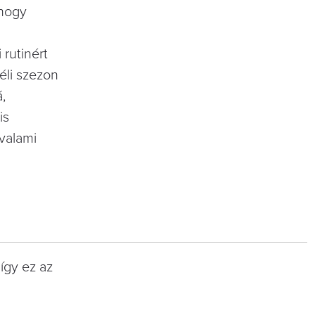
 hogy
 rutinért
téli szezon
,
is
valami
így ez az