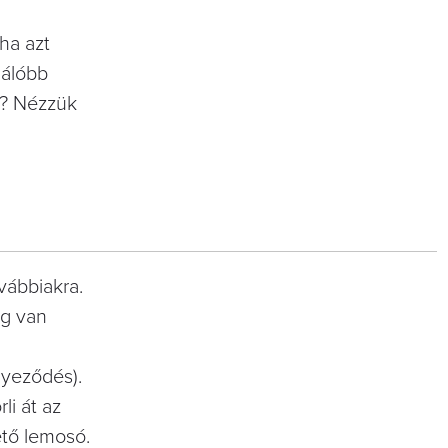
ha azt
lálóbb
l? Nézzük
ovábbiakra.
ég van
nyeződés).
li át az
ető lemosó.