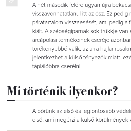
A hét második felére ugyan újra bekacs
visszavonhatatlanul itt az ősz. Ez pedi
páratartalom visszaesését, ami pedig a 
kiált. A szépségiparnak sok trükkje van 
arcápolási termékeinek cseréje azonban
törékenyebbé válik, az arra hajlamosakná
jelentkezhet a külső tényezők miatt, e
táplálóbbra cserélni.
Mi történik ilyenkor?
A bőrünk az első és legfontosabb védelmi
első, ami megérzi a külső körülmények v