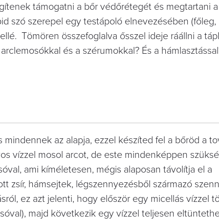
egítenek támogatni a bőr védőrétegét és megtartani a
pid szó szerepel egy testápoló elnevezésében (főleg, 
ellé.
Tömören összefoglalva ősszel ideje ráállni a táp
z arclemosókkal és a szérumokkal? És a hámlasztássa
ás mindennek az alapja, ezzel készíted fel a bőröd a t
gyos vízzel mosol arcot, de este mindenképpen szüks
óval, ami kíméletesen, mégis alaposan távolítja el a
tt zsír, hámsejtek, légszennyezésből származó szen
ól, ez azt jelenti, hogy először egy micellás vízzel tör
óval), majd következik egy vízzel teljesen eltünteth