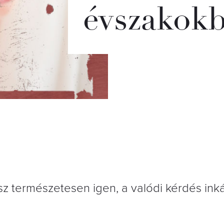
évszakok
sz természetesen igen, a valódi kérdés ink