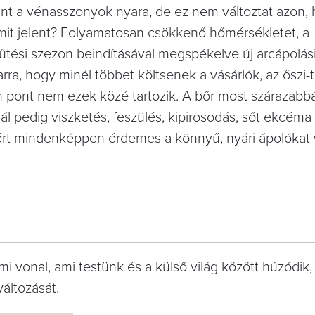
int a vénasszonyok nyara, de ez nem változtat azon,
g mit jelent? Folyamatosan csökkenő hőmérsékletet, a
fűtési szezon beindításával megspékelve új arcápolási
arra, hogy minél többet költsenek a vásárlók, az őszi-
 pont nem ezek közé tartozik. A bőr most szárazabbá
l pedig viszketés, feszülés, kipirosodás, sőt ekcéma 
zért mindenképpen érdemes a könnyű, nyári ápolókat 
 vonal, ami testünk és a külső világ között húzódik, 
áltozását.