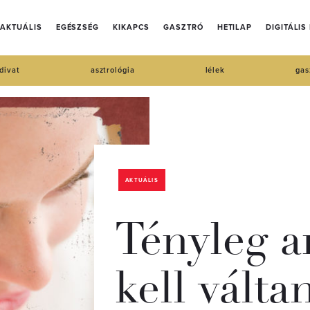
AKTUÁLIS
EGÉSZSÉG
KIKAPCS
GASZTRÓ
HETILAP
DIGITÁLIS
divat
asztrológia
lélek
gas
AKTUÁLIS
Tényleg a
kell válta