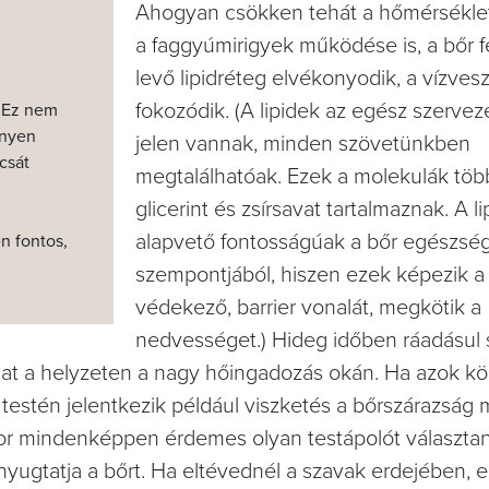
Ahogyan csökken tehát a hőmérsékle
a faggyúmirigyek működése is, a bőr f
levő lipidréteg elvékonyodik, a vízves
fokozódik. (
A lipidek az egész szerve
. Ez nem
enyen
jelen vannak, minden szövetünkben
csát
megtalálhatóak. Ezek a molekulák töb
glicerint és zsírsavat tartalmaznak. A
li
alapvető fontosságúak a bőr egészsé
n fontos,
szempontjából, hiszen ezek képezik a
védekező, barrier vonalát, megkötik a
nedvességet.)
Hideg időben ráadásul 
nthat a helyzeten a nagy hőingadozás okán. Ha azok köz
estén jelentkezik például viszketés a bőrszárazság m
or mindenképpen érdemes olyan testápolót választa
 nyugtatja a bőrt. Ha eltévednél a szavak erdejében, el