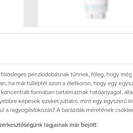
3
FOTÓ
fölösleges pénzkidobásnak tűnnek, főleg, hogy még
an, ha már túlléptél azon a életkoron, hogy egy egys
 koncentrált formában tartalmaznak hatóanyagot, áll
bbre képesek ezeket juttatni, mint egy egyszerű kr
dául a ragyogásfokozás? A barázdák méretének csökk
zerkesztőségünk tagjainak már bejött: