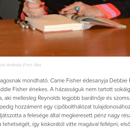
ét dedikálja (Fotó: Afp)
tlagosnak mondható. Carrie Fisher édesanyja Debbie
 Eddie Fisher énekes. A házasságuk nem tartott sokáig
a, aki mellesleg Reynolds legjobb barátnője és szomsz
s pedig hozzáment egy cipőbolthálózat tulajdonosához
ljátszotta a felesége által megkeresett pénz nagy rés
ehetségét, így kiskorától vitte magával fellépni, els