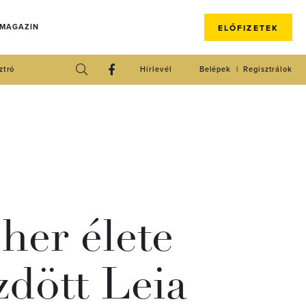
 MAGAZIN
ELŐFIZETEK
ztró
Hírlevél
Belépek
Regisztrálok
her élete
zdött Leia