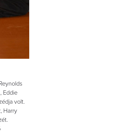
 Reynolds
, Eddie
édja volt.
, Harry
zét.
ő