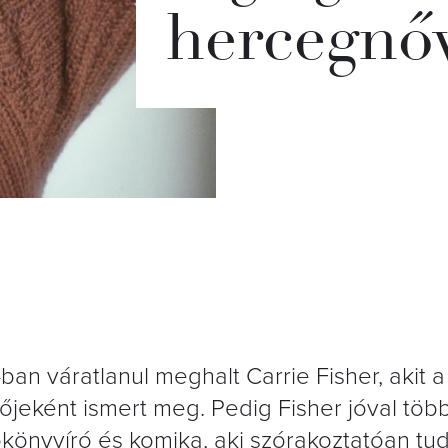
hercegnő
n váratlanul meghalt Carrie Fisher, akit a 
jeként ismert meg. Pedig Fisher jóval több
ókönyvíró és komika, aki szórakoztatóan tud