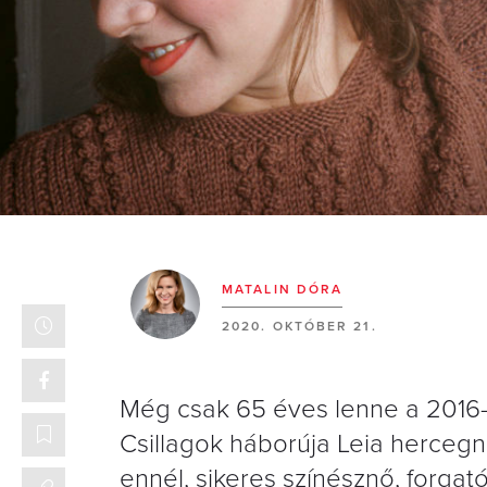
MATALIN DÓRA
2020. OKTÓBER 21.
Még csak 65 éves lenne a 2016-ba
Csillagok háborúja Leia hercegnő
ennél, sikeres színésznő, forgat