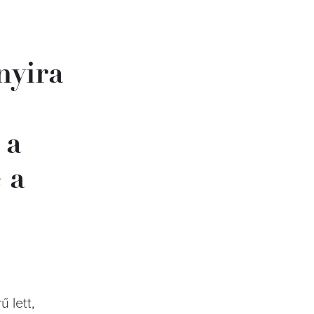
nyira
 a
 a
 lett,