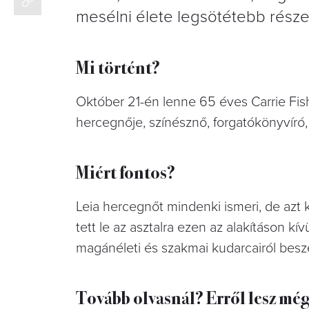
mesélni élete legsötétebb részeir
Mi történt?
Október 21-én lenne 65 éves Carrie Fis
hercegnője, színésznő, forgatókönyvíró, 
Miért fontos?
Leia hercegnőt mindenki ismeri, de azt
tett le az asztalra ezen az alakításon kí
magánéleti és szakmai kudarcairól beszé
Tovább olvasnál? Erről lesz még