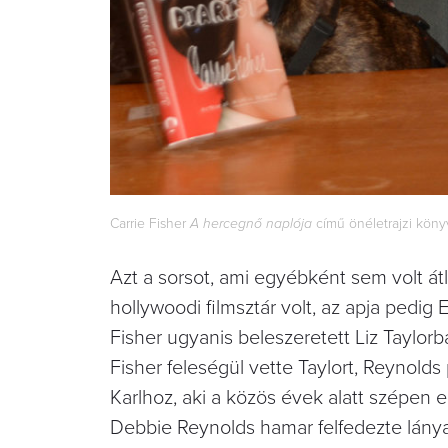
Carrie Fisher
A hercegnő naplója
című önéletrajzi könyv
Azt a sorsot, ami egyébként sem volt á
hollywoodi filmsztár volt, az apja pedig
Fisher ugyanis beleszeretett Liz Taylorb
Fisher feleségül vette Taylort, Reynold
Karlhoz, aki a közös évek alatt szépen e
Debbie Reynolds hamar felfedezte lánya t