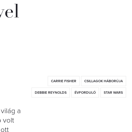
vel
CARRIE FISHER
CSILLAGOK HÁBORÚJA
DEBBIE REYNOLDS
ÉVFORDULÓ
STAR WARS
világ a
 volt
ott