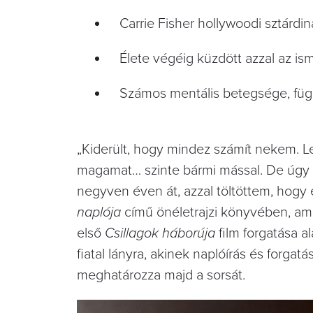
Carrie Fisher hollywoodi sztárdi
Élete végéig küzdött azzal az ism
Számos mentális betegsége, füg
„Kiderült, hogy mindez számít nekem. L
magamat… szinte bármi mással. De úgy a
negyven éven át, azzal töltöttem, hogy 
naplója
című önéletrajzi könyvében, ami
első
Csillagok háborúja
film forgatása a
fiatal lányra, akinek naplóírás és forg
meghatározza majd a sorsát.