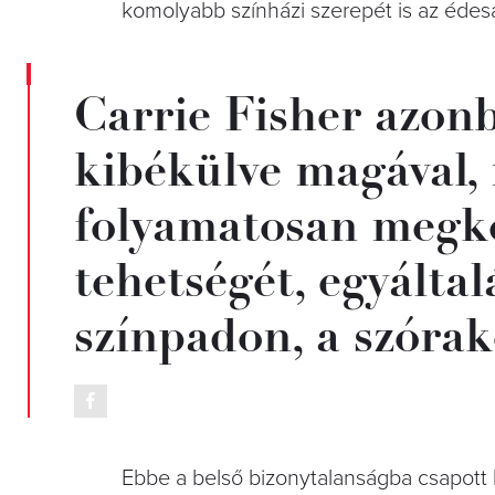
komolyabb színházi szerepét is az édes
Carrie Fisher azon
kibékülve magával, 
folyamatosan megkér
tehetségét, egyáltal
színpadon, a szóra
Ebbe a belső bizonytalanságba csapott be