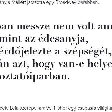
anyja mellett játszotta egy Broadway-darabban.
ban messze nem volt an
mint az édesanyja,
dőjelezte a szépségét,
án azt, hogy van-e helye
koztatóiparban.
le Leia szerepe, amivel Fisher egy csapásra világhírű