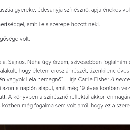
nasztia gyereke, édesanyja színésznő, apja énekes vol
ertséggel, amit Leia szerepe hozott neki.
gősége volt.
eia. Sajnos. Néha úgy érzem, szívesebben foglalnám 
lakult, hogy életem oroszlánrészét, tizenkilenc éves
én vagyok Leia hercegnő” – írja Carrie Fisher
A herc
 azon a naplón alapul, amit még 19 éves korában vez
latt. A könyvben a színésznő reflektál akkori önmagára
atás közben még fogalma sem volt arról, hogy ez a sze