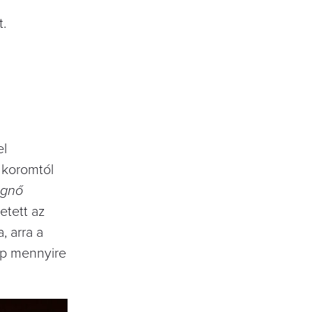
t.
el
 koromtól
egnő
etett az
, arra a
rep mennyire