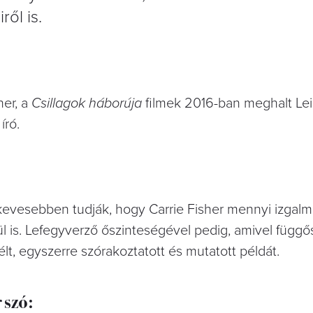
ől is.
her, a
Csillagok háborúja
filmek 2016-ban meghalt Le
író.
 kevesebben tudják, hogy Carrie Fisher mennyi izgalm
vül is. Lefegyverző őszinteségével pedig, amivel függő
lt, egyszerre szórakoztatott és mutatott példát.
 szó: