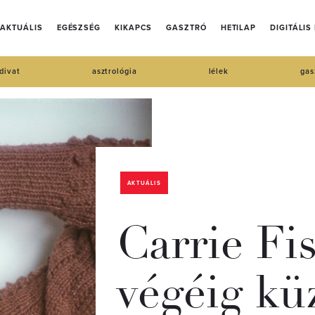
AKTUÁLIS
EGÉSZSÉG
KIKAPCS
GASZTRÓ
HETILAP
DIGITÁLIS
divat
asztrológia
lélek
gas
AKTUÁLIS
Carrie Fis
végéig kü