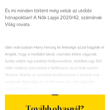
És mi minden történt még velük az utóbbi
hónapokban! A Nők Lapja 2020/42. számának
Világ rovata.
Idén márciusban Harry herceg és felesége azzal hagyták el
Angliát, hogy a médiától távoli, csendes életre vágynak.
Azóta vettek egy kastélyt Hollywoodban, kötöttek egy 100
millió dolláros szerződést a Netflixszel, és a hírek szerint
Meghan Markle az amerikai elnöki posztot is kinézte már
magának. Képzeljük el, mi lett volna, ha nem vágynak
nyugodt életre.
Tovább olvasnál?