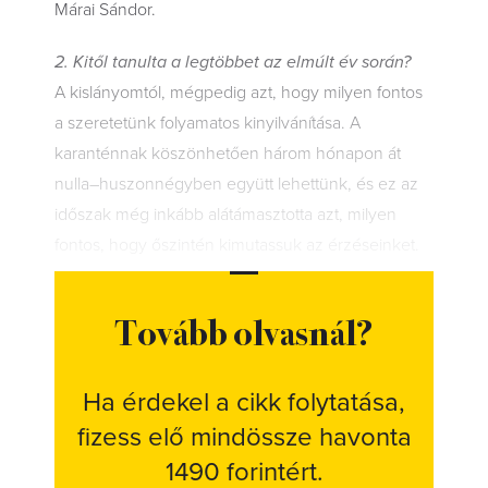
Márai Sándor.
2. Kitől tanulta a legtöbbet az elmúlt év során?
A kislányomtól, mégpedig azt, hogy milyen fontos
a szeretetünk folyamatos kinyilvánítása. A
karanténnak köszönhetően három hónapon át
nulla–huszonnégyben együtt lehettünk, és ez az
időszak még inkább alátámasztotta azt, milyen
fontos, hogy őszintén kimutassuk az érzéseinket.
Tovább olvasnál?
Ha érdekel a cikk folytatása,
fizess elő mindössze havonta
1490 forintért.