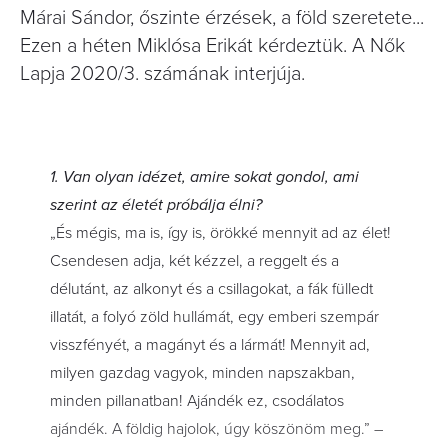
Márai Sándor, őszinte érzések, a föld szeretete...
Ezen a héten Miklósa Erikát kérdeztük. A Nők
Lapja 2020/3. számának interjúja.
1. Van olyan idézet, amire sokat gondol, ami
szerint az életét próbálja élni?
„És mégis, ma is, így is, örökké mennyit ad az élet!
Csendesen adja, két kézzel, a reggelt és a
délutánt, az alkonyt és a csillagokat, a fák fülledt
illatát, a folyó zöld hullámát, egy emberi szempár
visszfényét, a magányt és a lármát! Mennyit ad,
milyen gazdag vagyok, minden napszakban,
minden pillanatban! Ajándék ez, csodálatos
ajándék. A földig hajolok, úgy köszönöm meg.” –