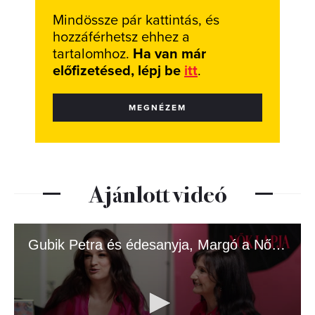
Mindössze pár kattintás, és
hozzáférhetsz ehhez a
tartalomhoz.
Ha van már
előfizetésed, lépj be
itt
.
MEGNÉZEM
Ajánlott videó
Gubik Petra és édesanyja, Margó a Nők Lapja címlapján