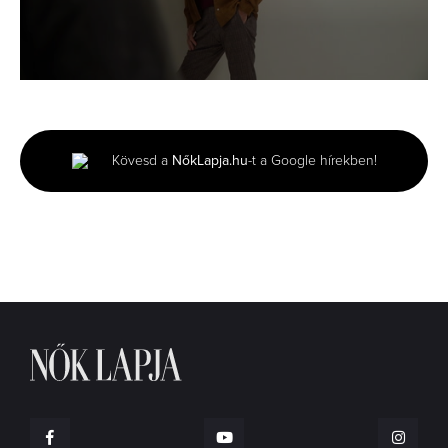
0
seconds
of
2
minutes,
Kövesd a
NőkLapja.hu
-t a Google hírekben!
53
seconds