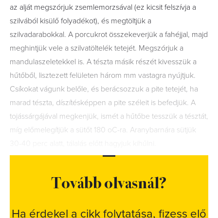
az alját megszórjuk zsemlemorzsával (ez kicsit felszívja a
szilvából kisülő folyadékot), és megtöltjük a
szilvadarabokkal. A porcukrot összekeverjük a fahéjjal, majd
meghintjük vele a szilvatöltelék tetejét. Megszórjuk a
mandulaszeletekkel is. A tészta másik részét kivesszük a
hűtőből, lisztezett felületen három mm vastagra nyújtjuk.
Csíkokat vágunk belőle, és berácsozzuk a pite tetejét, ha
marad tészta, díszítésképpen a pite széleit is befedjük. A
tojássárgájával megkenjük, ismét a hűtőbe tesszük a tésztát,
míg előmelegítjük a sütőt 180 oC-ra. Aranybarnára sütjük
30-40 perc alatt, tálalás előtt hagyjuk kihűlni.
Tovább olvasnál?
Ha érdekel a cikk folytatása, fizess elő