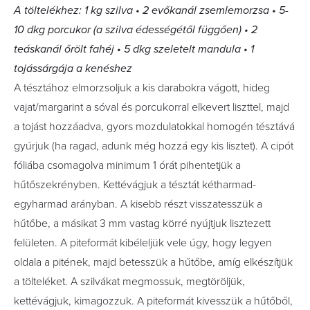
A töltelékhez: 1 kg szilva • 2 evőkanál zsemlemorzsa • 5-
10 dkg porcukor (a szilva édességétől függően) • 2
teáskanál őrölt fahéj • 5 dkg szeletelt mandula • 1
tojássárgája a kenéshez
A tésztához elmorzsoljuk a kis darabokra vágott, hideg
vajat/margarint a sóval és porcukorral elkevert liszttel, majd
a tojást hozzáadva, gyors mozdulatokkal homogén tésztává
gyúrjuk (ha ragad, adunk még hozzá egy kis lisztet). A cipót
fóliába csomagolva minimum 1 órát pihentetjük a
hűtőszekrényben. Kettévágjuk a tésztát kétharmad-
egyharmad arányban. A kisebb részt visszatesszük a
hűtőbe, a másikat 3 mm vastag körré nyújtjuk lisztezett
felületen. A piteformát kibéleljük vele úgy, hogy legyen
oldala a pitének, majd betesszük a hűtőbe, amíg elkészítjük
a tölteléket. A szilvákat megmossuk, megtöröljük,
kettévágjuk, kimagozzuk. A piteformát kivesszük a hűtőből,