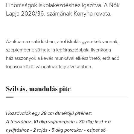
Finomságok iskolakezdéshez igazítva. A Nők
Lapja 2020/36. számának Konyha rovata.
Azokban a családokban, ahol iskolás gyerekek vannak,
szeptember első hetei a legfárasztóbbak. Ilyenkor a
háziasszonyok a kevés munkával elkészíthető, erőt adó
fogások közül válogatnak legszívesebben.
Szilvás, mandulás pite
Hozzávalók egy 28 cm átmérőjű pitéhez:
A tésztához: 10 dkg vaj/margarin • 30 dkg liszt + a
nyújtáshoz • 2 tojás • 5 dkg porcukor • csipet só