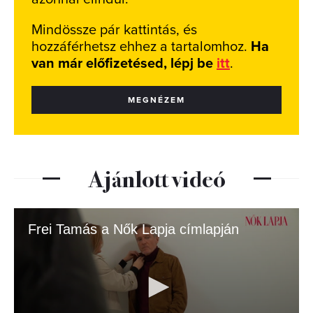
Mindössze pár kattintás, és
hozzáférhetsz ehhez a tartalomhoz.
Ha
van már előfizetésed, lépj be
itt
.
MEGNÉZEM
Ajánlott videó
Frei Tamás a Nők Lapja címlapján