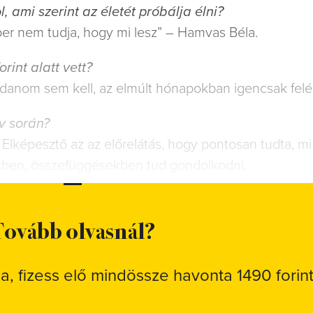
ami szerint az életét próbálja élni?
ber nem tudja, hogy mi lesz” – Hamvas Béla.
rint alatt vett?
danom sem kell, az elmúlt hónapokban igencsak felérte
́v során?
. Elképesztő az az előrelátás, hogy pontosan tudta, mi
kben, összefüggésekben tud gondolkodni.
ovább olvasnál?
sa, fizess elő mindössze havonta 1490 forint