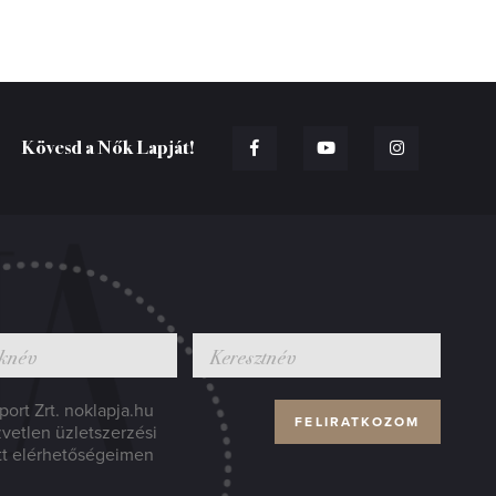
Kövesd a Nők Lapját!
ort Zrt. noklapja.hu
zvetlen üzletszerzési
tt elérhetőségeimen