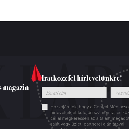
Iratkozz fel hírlevelünkre!
s magazin
Hozzájárulok, hogy a Central Médiacsop
hírlevel(ek)et küldjön számomra, és kö
céllal megkeressen az általam megado
saját vagy üzleti partnerei ajánlatával.