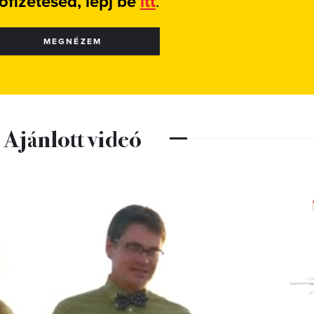
lőfizetésed, lépj be
itt
.
MEGNÉZEM
Ajánlott videó