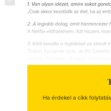
1. Van olyan idézet, amire sokat gondol, 
„Csak akkor kezdődik az élet, ha az em
2. A legjobb dolog, amit harmincezer fo
A Netflix-előfizetésem. Azt hiszem, mon
3. Kitől tanulta a legtöbbet az elmúlt e
Tudom, furcsának tűnik, de Bill Gatestől
történni. Szeretem, ahogyan rendszere
T
Ha érdekel a cikk folytatá