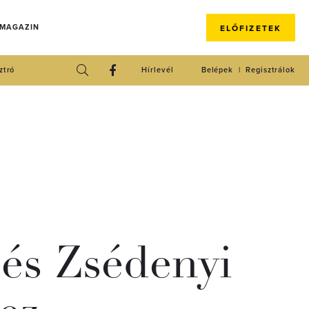
 MAGAZIN
ELŐFIZETEK
ztró
Hírlevél
Belépek
Regisztrálok
és Zsédenyi