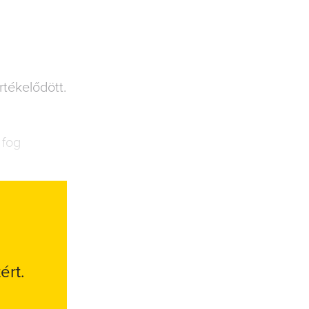
́kelődött.
 fog
ért.