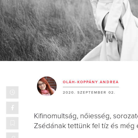
OLÁH-KOPPÁNY ANDREA
2020. SZEPTEMBER 02.
Kifinomultság, nőiesség, sorozat
Zsédának tettünk fel tíz és mé