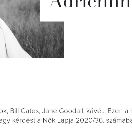
Adriennh
ok, Bill Gates, Jane Goodall, kávé... Ezen a
g egy kérdést a Nők Lapja 2020/36. számáb