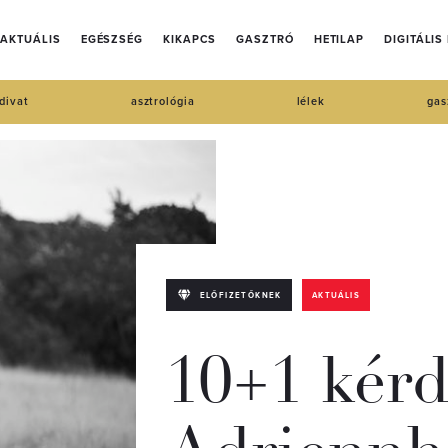
AKTUÁLIS
EGÉSZSÉG
KIKAPCS
GASZTRÓ
HETILAP
DIGITÁLIS
divat
asztrológia
lélek
gas
ELŐFIZETŐKNEK
AKTUÁLIS
10+1 kérd