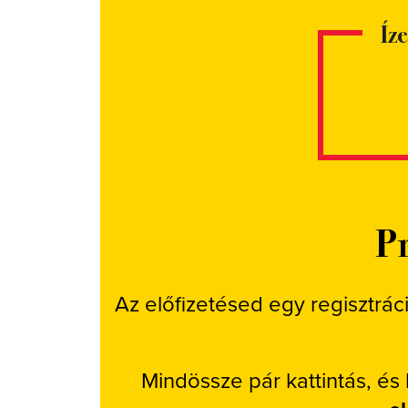
Íz
Pr
Az előfizetésed egy regisztrác
Mindössze pár kattintás, és