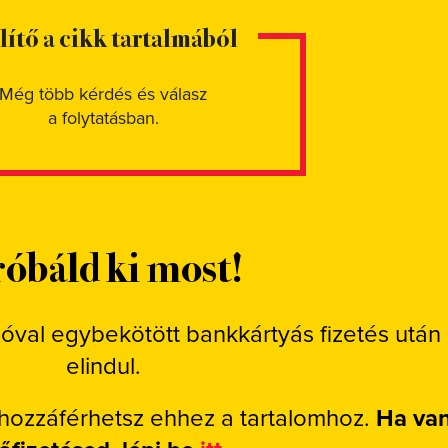
elítő a cikk tartalmából
Még több kérdés és válasz
a folytatásban.
óbáld ki most!
ióval egybekötött bankkártyás fizetés után
elindul.
 hozzáférhetsz ehhez a tartalomhoz.
Ha va