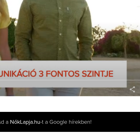
sd a
NőkLapja.hu
-t a Google hírekben!