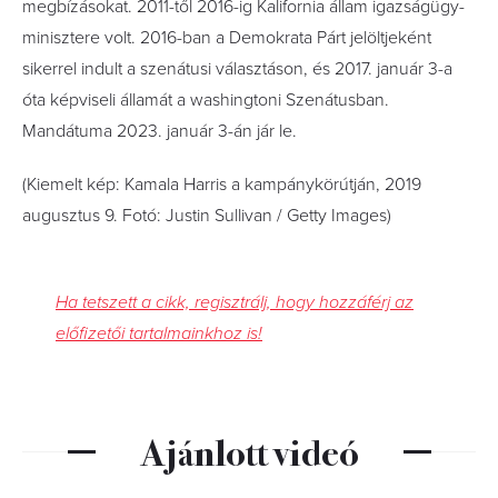
megbízásokat. 2011-től 2016-ig Kalifornia állam igazságügy-
minisztere volt. 2016-ban a Demokrata Párt jelöltjeként
sikerrel indult a szenátusi választáson, és 2017. január 3-a
óta képviseli államát a washingtoni Szenátusban.
Mandátuma 2023. január 3-án jár le.
(Kiemelt kép: Kamala Harris a kampánykörútján, 2019
augusztus 9. Fotó: Justin Sullivan / Getty Images)
Ha tetszett a cikk, regisztrálj, hogy hozzáférj az
előfizetői tartalmainkhoz is!
Ajánlott videó