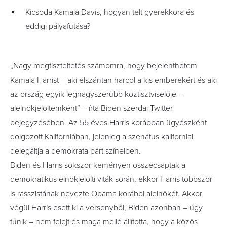
Kicsoda Kamala Davis, hogyan telt gyerekkora és
eddigi pályafutása?
„Nagy megtiszteltetés számomra, hogy bejelenthetem
Kamala Harrist – aki elszántan harcol a kis emberekért és aki
az ország egyik legnagyszerűbb köztisztviselője –
alelnökjelöltemként” – írta Biden szerdai Twitter
bejegyzésében. Az 55 éves Harris korábban ügyészként
dolgozott Kaliforniában, jelenleg a szenátus kaliforniai
delegáltja a demokrata párt színeiben.
Biden és Harris sokszor keményen összecsaptak a
demokratikus elnökjelölti viták során, ekkor Harris többször
is rasszistának nevezte Obama korábbi alelnökét. Akkor
végül Harris esett ki a versenyből, Biden azonban – úgy
tűnik – nem felejt és maga mellé állította, hogy a közös