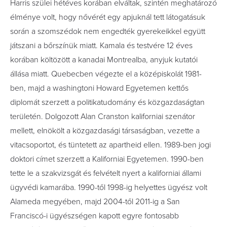
Harris szülei hétéves korában elváltak, szintén meghatározó
élménye volt, hogy nővérét egy apjuknál tett látogatásuk
során a szomszédok nem engedték gyerekeikkel együtt
játszani a bőrszínük miatt. Kamala és testvére 12 éves
korában költözött a kanadai Montrealba, anyjuk kutatói
állása miatt. Quebecben végezte el a középiskolát 1981-
ben, majd a washingtoni Howard Egyetemen kettős
diplomát szerzett a politikatudomány és közgazdaságtan
területén. Dolgozott Alan Cranston kaliforniai szenátor
mellett, elnökölt a közgazdasági társaságban, vezette a
vitacsoportot, és tüntetett az apartheid ellen. 1989-ben jogi
doktori címet szerzett a Kaliforniai Egyetemen. 1990-ben
tette le a szakvizsgát és felvételt nyert a kaliforniai állami
ügyvédi kamarába. 1990-től 1998-ig helyettes ügyész volt
Alameda megyében, majd 2004-től 2011-ig a San
Franciscó-i ügyészségen kapott egyre fontosabb