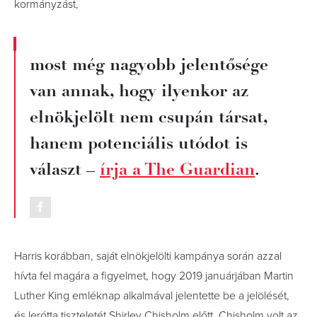
kormányzást,
most még nagyobb jelentősége
van annak, hogy ilyenkor az
elnökjelölt nem csupán társat,
hanem potenciális utódot is
választ –
írja a The Guardian
.
Harris korábban, saját elnökjelölti kampánya során azzal
hívta fel magára a figyelmet, hogy 2019 januárjában Martin
Luther King emléknap alkalmával jelentette be a jelölését,
és lerótta tiszteletét Shirley Chisholm előtt. Chisholm volt az