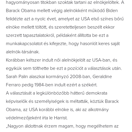
hagyományosan titokban szoktak tartani az elnökjelöltek. A
Barack Obama mellett végig alelnökként működő Biden
felidézte azt a nyolc évet, amelyet az USA első színes bőrű
elnöke mellett töltött, és szeretetteljesen beszélt ekkor
szerzett tapasztalatokról, példaként állította be ezt a
munkakapcsolatot és kifejezte, hogy hasonlót keres saját
alelnök-társának.
Korábban kétszer indult női alelnökjelölt az USA-ban, és
egyikük sem tölthette be ezt a pozíciót a választások után.
Sarah Palin alaszkai kormányzó 2008-ban, Geraldine
Ferraro pedig 1984-ben indult ezért a székért.
A választását a legkülönbözőbb hátterű demokrata
képviselők és személyiségek is méltatták, köztük Barack
Obama, az USA korábbi elnöke is, aki az alkotmány
védelmezőjeként írta le Harrist.
„Nagyon áldottnak érzem magam, hogy megélhetem az