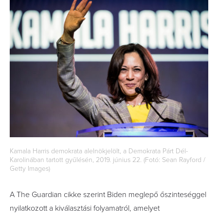
Kamala Harris demokrata alelnökjelölt, a Demokrata Párt Dél-
Karolinában tartott gyűlésén, 2019. június 22. (Fotó: Sean Rayford /
Getty Images)
A The Guardian cikke szerint Biden meglepő őszinteséggel
nyilatkozott a kiválasztási folyamatról, amelyet