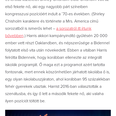
első fekete nő, aki egy nagyobb párt színeiben
kongresszusi pozícióért indult a ’70-es években. (Shirley
Chisholm karaktere és története a Mrs. America című
sorozatból is ismerős lehet –
a sorozatról itt írtunk
bővebben
.) Harris akkori kampányindító gyűlésén 20 000
ember vett részt Oaklandben, és népszerűsége a Bidennel
folytatott első vita után növekedett. Ebben a vitában Harris
felrótta Bidennek, hogy korábban ellenezte az integrált
iskolák programját. Ő maga ezt a programot azért tartotta
fontosnak, mert ennek köszönhetően járhatott iskolába ő is,
egy olyan iskolabuszjáraton, ahol korábban 95 százalékban
fehér gyerekek utaztak. Harrist 2016-ban választották a
szenátusba, és így ő lett a második fekete nő, aki valaha
ilyen pozíciót töltött be.