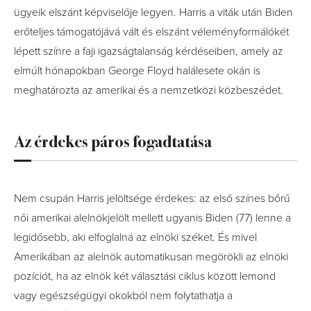
ügyeik elszánt képviselője legyen. Harris a viták után Biden
erőteljes támogatójává vált és elszánt véleményformálókét
lépett színre a faji igazságtalanság kérdéseiben, amely az
elmúlt hónapokban George Floyd halálesete okán is
meghatározta az amerikai és a nemzetközi közbeszédet.
Az érdekes páros fogadtatása
Nem csupán Harris jelöltsége érdekes: az első színes bőrű
női amerikai alelnökjelölt mellett ugyanis Biden (77) lenne a
legidősebb, aki elfoglalná az elnöki széket. És mivel
Amerikában az alelnök automatikusan megörökli az elnöki
pozíciót, ha az elnök két választási ciklus között lemond
vagy egészségügyi okokból nem folytathatja a