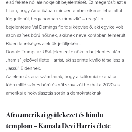
első fekete női alelnökjelölt bejelentését. Ez megerősíti azt a
hitem, hogy Amerikában minden ember sikeres lehet attól
függetlenül, hogy honnan származik” – reagált a
bejelentésre Val Demings floridai képviselő, aki egyike volt
azon színes bőrű nőknek, akiknek neve korábban felmerült
Biden lehetséges alelnök-jelöltjeként.
Donald Trump, az USA jelenlegi elnöke a bejelentés után
„hamis” jelzővel illette Harrist, aki szerinte kiváló társa lesz a
„lassú” Bidennek.
Az elemzők arra számítanak, hogy a kaliforniai szenátor
több millió színes bőrű és női szavazót hozhat a 2020-as
amerikai elnökválasztás során a demokratáknak.
Afroamerikai gyülekezet és hindu
templom – Kamala Devi Harris élete