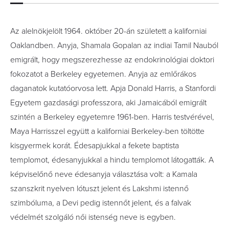
Az alelnökjelölt 1964. október 20-án született a kaliforniai
Oaklandben. Anyja, Shamala Gopalan az indiai Tamil Nauból
emigrált, hogy megszerezhesse az endokrinológiai doktori
fokozatot a Berkeley egyetemen. Anyja az emlőrákos
daganatok kutatóorvosa lett. Apja Donald Harris, a Stanfordi
Egyetem gazdasági professzora, aki Jamaicából emigrált
szintén a Berkeley egyetemre 1961-ben. Harris testvérével,
Maya Harrisszel együtt a kaliforniai Berkeley-ben töltötte
kisgyermek korát. Édesapjukkal a fekete baptista
templomot, édesanyjukkal a hindu templomot látogatták. A
képviselőnő neve édesanyja választása volt: a Kamala
szanszkrit nyelven lótuszt jelent és Lakshmi istennő
szimbóluma, a Devi pedig istennőt jelent, és a falvak
védelmét szolgáló női istenség neve is egyben.