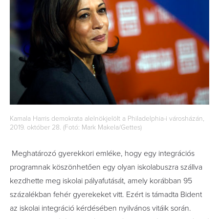
Kamala Harris demokrata alelnökjelölt a Philadelphia-i városházán,
2019. október 28. (Fotó: Mark Makela/Gettes)
Meghatározó gyerekkori emléke, hogy egy integrációs
programnak köszönhetően egy olyan iskolabuszra szállva
kezdhette meg iskolai pályafutását, amely korábban 95
százalékban fehér gyerekeket vitt. Ezért is támadta Bident
az iskolai integráció kérdésében nyilvános vitáik során.